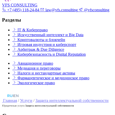
VFS CONSULTING
+7 (495) 118-24-84
law@vfs.consulting
@vfsconsulting
Разделы
IT & Киберправо
Искусственный интеллект и Big Data
Криптовалюты и блокчейн
Игровая индустрия и киберспорт
Арбитраж & Due Diligence
Кибербезопасность и Digital Reputation
Авиационное право
Медиация и переговоры
Налоги и нестандартные активы
Фармацевтическое и медицинское право
Экологическое право
RU
|
EN
Главная
/
Услуги
/
Защита интеллектуальной собственности
Юридическая услуга
Защита интеллектуальной собственности