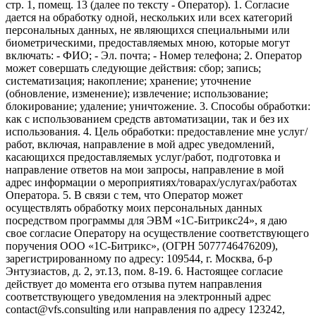
стр. 1, помещ. 13 (далее по тексту - Оператор). 1. Согласие
дается на обработку одной, нескольких или всех категорий
персональных данных, не являющихся специальными или
биометрическими, предоставляемых мною, которые могут
включать: - ФИО; - Эл. почта; - Номер телефона; 2. Оператор
может совершать следующие действия: сбор; запись;
систематизация; накопление; хранение; уточнение
(обновление, изменение); извлечение; использование;
блокирование; удаление; уничтожение. 3. Способы обработки:
как с использованием средств автоматизации, так и без их
использования. 4. Цель обработки: предоставление мне услуг/
работ, включая, направление в мой адрес уведомлений,
касающихся предоставляемых услуг/работ, подготовка и
направление ответов на мои запросы, направление в мой
адрес информации о мероприятиях/товарах/услугах/работах
Оператора. 5. В связи с тем, что Оператор может
осуществлять обработку моих персональных данных
посредством программы для ЭВМ «1С-Битрикс24», я даю
свое согласие Оператору на осуществление соответствующего
поручения ООО «1С-Битрикс», (ОГРН 5077746476209),
зарегистрированному по адресу: 109544, г. Москва, б-р
Энтузиастов, д. 2, эт.13, пом. 8-19. 6. Настоящее согласие
действует до момента его отзыва путем направления
соответствующего уведомления на электронный адрес
contact@vfs.consulting или направления по адресу 123242,