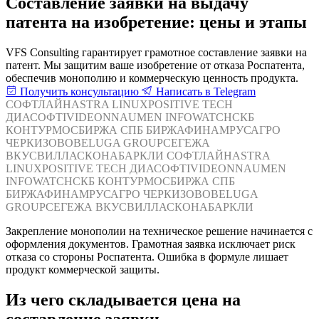
Составление заявки на выдачу
патента на изобретение: цены и этапы
VFS Consulting гарантирует грамотное составление заявки на
патент. Мы защитим ваше изобретение от отказа Роспатента,
обеспечив монополию и коммерческую ценность продукта.
Получить консультацию
Написать в Telegram
СОФТЛАЙН
ASTRA LINUX
POSITIVE TECH
ДИАСОФТ
IVIDEON
NAUMEN
INFOWATCH
СКБ
КОНТУР
МОСБИРЖА
СПБ БИРЖА
ФИНАМ
РУСАГРО
ЧЕРКИЗОВО
BELUGA GROUP
СЕГЕЖА
ВКУСВИЛЛ
АСКОНА
БАРКЛИ
СОФТЛАЙН
ASTRA
LINUX
POSITIVE TECH
ДИАСОФТ
IVIDEON
NAUMEN
INFOWATCH
СКБ КОНТУР
МОСБИРЖА
СПБ
БИРЖА
ФИНАМ
РУСАГРО
ЧЕРКИЗОВО
BELUGA
GROUP
СЕГЕЖА
ВКУСВИЛЛ
АСКОНА
БАРКЛИ
Закрепление монополии на техническое решение начинается с
оформления документов. Грамотная заявка исключает риск
отказа со стороны Роспатента. Ошибка в формуле лишает
продукт коммерческой защиты.
Из чего складывается цена на