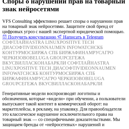
Споры о нарушении прав на товарный
знак нейросетями
VFS Consulting эффективно решает споры о нарушении прав
на товарный знак нейросетями. Защитите свой бренд от
цифровых угроз с нашей экспертной юридической помощью.
Получить консультацию
Написать в Telegram
СОФТЛАЙН
ASTRA LINUX
POSITIVE TECH
ДИАСОФТ
IVIDEON
NAUMEN
INFOWATCH
СКБ
КОНТУР
МОСБИРЖА
СПБ БИРЖА
ФИНАМ
РУСАГРО
ЧЕРКИЗОВО
BELUGA GROUP
СЕГЕЖА
ВКУСВИЛЛ
АСКОНА
БАРКЛИ
СОФТЛАЙН
ASTRA
LINUX
POSITIVE TECH
ДИАСОФТ
IVIDEON
NAUMEN
INFOWATCH
СКБ КОНТУР
МОСБИРЖА
СПБ
БИРЖА
ФИНАМ
РУСАГРО
ЧЕРКИЗОВО
BELUGA
GROUP
СЕГЕЖА
ВКУСВИЛЛ
АСКОНА
БАРКЛИ
Генеративные модели воспроизводят логотипы и
обозначения, которые «видели» при обучении, а пользователи
выпускают такой контент в коммерческий оборот: на
маркетплейсы, в рекламу, на упаковку. Для правообладателя
это классическое нарушение исключительного права на
товарный знак — со специфичными доказательствами. Мы
защищаем бренды от «нейросетевых» нарушений и