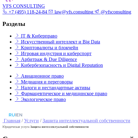
VFS CONSULTING
+7 (495) 118-24-84
law@vfs.consulting
@vfsconsulting
Разделы
IT & Киберправо
Искусственный интеллект и Big Data
Криптовалюты и блокчейн
Игровая индустрия и киберспорт
Арбитраж & Due Diligence
Кибербезопасность и Digital Reputation
Авиационное право
Медиация и переговоры
Налоги и нестандартные активы
Фармацевтическое и медицинское право
Экологическое право
RU
|
EN
Главная
/
Услуги
/
Защита интеллектуальной собственности
Юридическая услуга
Защита интеллектуальной собственности