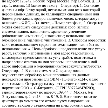
по адресу: 123242, Россия, город Москва, пер Волков, д. 13
стр. 1, помещ. 13 (далее по тексту - Оператор). 1. Согласие
дается на обработку одной, нескольких или всех категорий
персональных данных, не являющихся специальными или
биометрическими, предоставляемых мною, которые могут
включать: - ФИО; - Эл. почта; - Номер телефона; 2. Оператор
может совершать следующие действия: сбор; запись;
систематизация; накопление; хранение; уточнение
(обновление, изменение); извлечение; использование;
блокирование; удаление; уничтожение. 3. Способы обработки:
как с использованием средств автоматизации, так и без их
использования. 4. Цель обработки: предоставление мне услуг/
работ, включая, направление в мой адрес уведомлений,
касающихся предоставляемых услуг/работ, подготовка и
направление ответов на мои запросы, направление в мой
адрес информации о мероприятиях/товарах/услугах/работах
Оператора. 5. В связи с тем, что Оператор может
осуществлять обработку моих персональных данных
посредством программы для ЭВМ «1С-Битрикс24», я даю
свое согласие Оператору на осуществление соответствующего
поручения ООО «1С-Битрикс», (ОГРН 5077746476209),
зарегистрированному по адресу: 109544, г. Москва, б-р
Энтузиастов, д. 2, эт.13, пом. 8-19. 6. Настоящее согласие
действует до момента его отзыва путем направления
соответствующего уведомления на электронный адрес