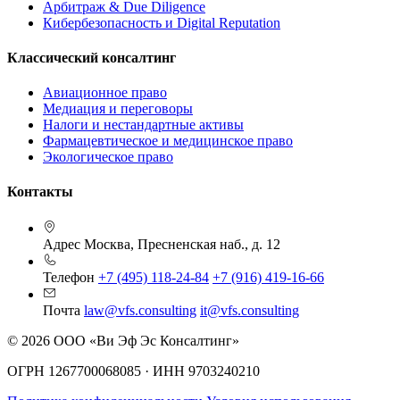
Арбитраж & Due Diligence
Кибербезопасность и Digital Reputation
Классический консалтинг
Авиационное право
Медиация и переговоры
Налоги и нестандартные активы
Фармацевтическое и медицинское право
Экологическое право
Контакты
Адрес
Москва, Пресненская наб., д. 12
Телефон
+7 (495) 118-24-84
+7 (916) 419-16-66
Почта
law@vfs.consulting
it@vfs.consulting
© 2026 ООО «Ви Эф Эс Консалтинг»
ОГРН 1267700068085 · ИНН 9703240210