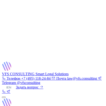
VFS CONSULTING
Smart Legal Solutions
Телефон
+7 (495) 118-24-84
Почта
law@vfs.consulting
Telegram
@vfsconsulting
RU
|
EN
Задать вопрос