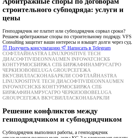
Арбитражные споры по договорам
строительного субподряда: услуги и
цены
Генподрядчик не платит или субподрядчик сорвал сроки?
Решаем арбитражные споры по строительному подряду. VFS
Consulting защитит ваши интересы и взыщет долги через суд.
Получить консультацию
Написать в Telegram
СОФТЛАЙН
ASTRA LINUX
POSITIVE TECH
ДИАСОФТ
IVIDEON
NAUMEN
INFOWATCH
СКБ
КОНТУР
МОСБИРЖА
СПБ БИРЖА
ФИНАМ
РУСАГРО
ЧЕРКИЗОВО
BELUGA GROUP
СЕГЕЖА
ВКУСВИЛЛ
АСКОНА
БАРКЛИ
СОФТЛАЙН
ASTRA
LINUX
POSITIVE TECH
ДИАСОФТ
IVIDEON
NAUMEN
INFOWATCH
СКБ КОНТУР
МОСБИРЖА
СПБ
БИРЖА
ФИНАМ
РУСАГРО
ЧЕРКИЗОВО
BELUGA
GROUP
СЕГЕЖА
ВКУСВИЛЛ
АСКОНА
БАРКЛИ
Решение конфликтов между
генподрядчиком и субподрядчиком
Субподрядчик выполнил работы, а генподрядчик
отказывается подписывать акты КС-2 и удерживает оплату.