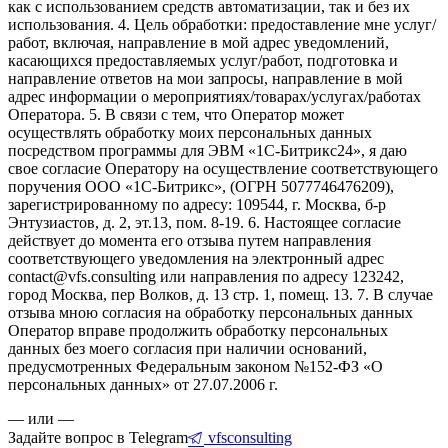
как с использованием средств автоматизации, так и без их
использования. 4. Цель обработки: предоставление мне услуг/
работ, включая, направление в мой адрес уведомлений,
касающихся предоставляемых услуг/работ, подготовка и
направление ответов на мои запросы, направление в мой
адрес информации о мероприятиях/товарах/услугах/работах
Оператора. 5. В связи с тем, что Оператор может
осуществлять обработку моих персональных данных
посредством программы для ЭВМ «1С-Битрикс24», я даю
свое согласие Оператору на осуществление соответствующего
поручения ООО «1С-Битрикс», (ОГРН 5077746476209),
зарегистрированному по адресу: 109544, г. Москва, б-р
Энтузиастов, д. 2, эт.13, пом. 8-19. 6. Настоящее согласие
действует до момента его отзыва путем направления
соответствующего уведомления на электронный адрес
contact@vfs.consulting или направления по адресу 123242,
город Москва, пер Волков, д. 13 стр. 1, помещ. 13. 7. В случае
отзыва мною согласия на обработку персональных данных
Оператор вправе продолжить обработку персональных
данных без моего согласия при наличии оснований,
предусмотренных Федеральным законом №152-ФЗ «О
персональных данных» от 27.07.2006 г.
— или —
Задайте вопрос в Telegram
vfsconsulting