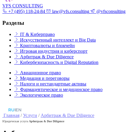
VFS CONSULTING
+7 (495) 118-24-84
law@vfs.consulting
@vfsconsulting
Разделы
IT & Киберправо
Искусственный интеллект и Big Data
Криптовалюты и блокчейн
Игровая индустрия и киберспорт
Арбитраж & Due Diligence
Кибербезопасность и Digital Reputation
Авиационное право
Медиация и переговоры
Налоги и нестандартные активы
Фармацевтическое и медицинское право
Экологическое право
RU
|
EN
Главная
/
Услуги
/
Арбитраж & Due Diligence
Юридическая услуга
Арбитраж & Due Diligence