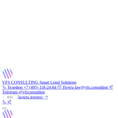
VFS CONSULTING
Smart Legal Solutions
Телефон
+7 (495) 118-24-84
Почта
law@vfs.consulting
Telegram
@vfsconsulting
RU
|
EN
Задать вопрос