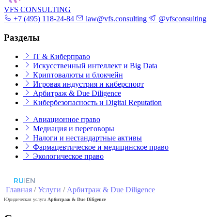
VFS CONSULTING
+7 (495) 118-24-84
law@vfs.consulting
@vfsconsulting
Разделы
IT & Киберправо
Искусственный интеллект и Big Data
Криптовалюты и блокчейн
Игровая индустрия и киберспорт
Арбитраж & Due Diligence
Кибербезопасность и Digital Reputation
Авиационное право
Медиация и переговоры
Налоги и нестандартные активы
Фармацевтическое и медицинское право
Экологическое право
RU
|
EN
Главная
/
Услуги
/
Арбитраж & Due Diligence
Юридическая услуга
Арбитраж & Due Diligence