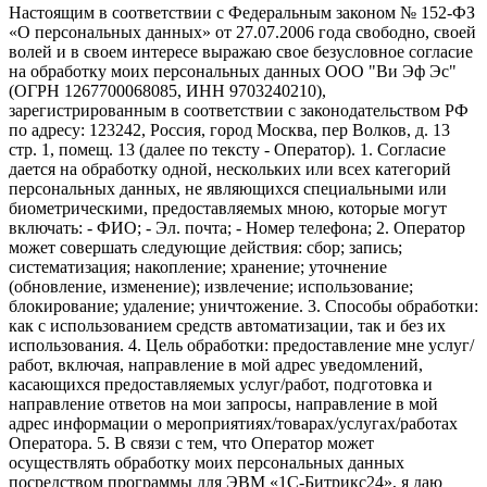
Настоящим в соответствии с Федеральным законом № 152-ФЗ
«О персональных данных» от 27.07.2006 года свободно, своей
волей и в своем интересе выражаю свое безусловное согласие
на обработку моих персональных данных ООО "Ви Эф Эс"
(ОГРН 1267700068085, ИНН 9703240210),
зарегистрированным в соответствии с законодательством РФ
по адресу: 123242, Россия, город Москва, пер Волков, д. 13
стр. 1, помещ. 13 (далее по тексту - Оператор). 1. Согласие
дается на обработку одной, нескольких или всех категорий
персональных данных, не являющихся специальными или
биометрическими, предоставляемых мною, которые могут
включать: - ФИО; - Эл. почта; - Номер телефона; 2. Оператор
может совершать следующие действия: сбор; запись;
систематизация; накопление; хранение; уточнение
(обновление, изменение); извлечение; использование;
блокирование; удаление; уничтожение. 3. Способы обработки:
как с использованием средств автоматизации, так и без их
использования. 4. Цель обработки: предоставление мне услуг/
работ, включая, направление в мой адрес уведомлений,
касающихся предоставляемых услуг/работ, подготовка и
направление ответов на мои запросы, направление в мой
адрес информации о мероприятиях/товарах/услугах/работах
Оператора. 5. В связи с тем, что Оператор может
осуществлять обработку моих персональных данных
посредством программы для ЭВМ «1С-Битрикс24», я даю