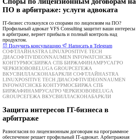
Споры по лицензионным договорам на
ПО в арбитраже: услуги адвоката
IT-бизнес столкнулся со спорами по лицензиям на ПО?
Профильный адвокат VFS Consulting защитит ваши интересы
в арбитраже, вернет прибыль и полный контроль над
продуктом.
Получить консультацию
Написать в Telegram
СОФТЛАЙН
ASTRA LINUX
POSITIVE TECH
ДИАСОФТ
IVIDEON
NAUMEN
INFOWATCH
СКБ
КОНТУР
МОСБИРЖА
СПБ БИРЖА
ФИНАМ
РУСАГРО
ЧЕРКИЗОВО
BELUGA GROUP
СЕГЕЖА
ВКУСВИЛЛ
АСКОНА
БАРКЛИ
СОФТЛАЙН
ASTRA
LINUX
POSITIVE TECH
ДИАСОФТ
IVIDEON
NAUMEN
INFOWATCH
СКБ КОНТУР
МОСБИРЖА
СПБ
БИРЖА
ФИНАМ
РУСАГРО
ЧЕРКИЗОВО
BELUGA
GROUP
СЕГЕЖА
ВКУСВИЛЛ
АСКОНА
БАРКЛИ
Защита интересов IT-бизнеса в
арбитраже
Разногласия по лицензионным договорам на программное
обеспечение решает профильный IT-адвокат. Арбитражная