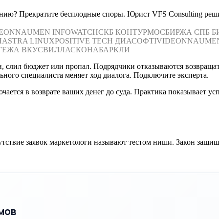
анию? Прекратите бесплодные споры. Юрист VFS Consulting реши
DEON
NAUMEN
INFOWATCH
СКБ КОНТУР
МОСБИРЖА
СПБ Б
Н
ASTRA LINUX
POSITIVE TECH
ДИАСОФТ
IVIDEON
NAUME
ГЕЖА
ВКУСВИЛЛ
АСКОНА
БАРКЛИ
и, слил бюджет или пропал. Подрядчики отказываются возвраща
ьного специалиста меняет ход диалога. Подключите эксперта.
чается в возврате ваших денег до суда. Практика показывает ус
ствие заявок маркетологи называют тестом ниши. Закон защища
мов