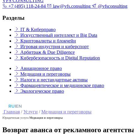
VFS CONSULTING
+7 (495) 118-24-84
law@vfs.consulting
@vfsconsulting
Разделы
IT & Киберправо
Искусственный интеллект и Big Data
Криптовалюты и блокчейн
Игровая индустрия и киберспорт
Арбитраж & Due Diligence
Кибербезопасность и Digital Reputation
Авиационное право
Медиация и переговоры
Налоги и нестандартные активы
Фармацевтическое и медицинское право
Экологическое право
RU
|
EN
Главная
/
Услуги
/
Медиация и переговоры
Юридическая услуга
Медиация и переговоры
Возврат аванса от рекламного агентств