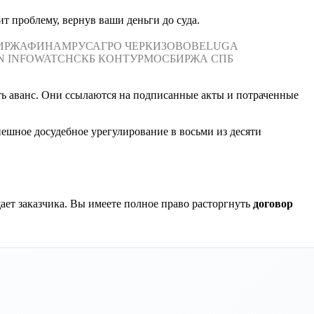
т проблему, вернув ваши деньги до суда.
ИРЖА
ФИНАМ
РУСАГРО
ЧЕРКИЗОВО
BELUGA
N
INFOWATCH
СКБ КОНТУР
МОСБИРЖА
СПБ
ть аванс. Они ссылаются на подписанные акты и потраченные
пешное досудебное урегулирование в восьми из десяти
ет заказчика. Вы имеете полное право расторгнуть
договор