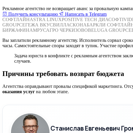
Рекламное агентство не возвращает аванс за провальную камп
Получить консультацию
Написать в Telegram
СОФТЛАЙН
ASTRA LINUX
POSITIVE TECH
ДИАСОФТ
IVI
GROUP
СЕГЕЖА
ВКУСВИЛЛ
АСКОНА
БАРКЛИ
СОФТЛАЙ
БИРЖА
ФИНАМ
РУСАГРО
ЧЕРКИЗОВО
BELUGA GROUP
СЕ
Вы заплатили рекламному агентству. Исполнитель сорвал срок
часы. Самостоятельные споры заходят в тупик. Участие профил
Задача юриста в конфликте с рекламным агентством заклю
случаев.
Причины требовать возврат бюджета
Агентства оправдывают провалы спецификой маркетинга. Отсут
оказания услуг
на любом этапе.
Станислав Евгеньевич Гро