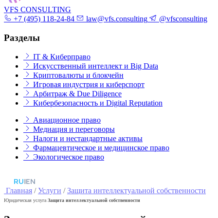
VFS CONSULTING
+7 (495) 118-24-84
law@vfs.consulting
@vfsconsulting
Разделы
IT & Киберправо
Искусственный интеллект и Big Data
Криптовалюты и блокчейн
Игровая индустрия и киберспорт
Арбитраж & Due Diligence
Кибербезопасность и Digital Reputation
Авиационное право
Медиация и переговоры
Налоги и нестандартные активы
Фармацевтическое и медицинское право
Экологическое право
RU
|
EN
Главная
/
Услуги
/
Защита интеллектуальной собственности
Юридическая услуга
Защита интеллектуальной собственности