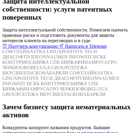
Защита интеллектуальной
собственности: услуги патентных
поверенных
Защита интеллектуальной собственности. Помогаем оценить
правовые риски и подготовить документы для защиты
интересов клиента на переговорах и в суде.
Получить консультацию
Написать в Telegram
СОФТЛАЙН
ASTRA LINUX
POSITIVE TECH
ДИАСОФТ
IVIDEON
NAUMEN
INFOWATCH
СКБ
КОНТУР
МОСБИРЖА
СПБ БИРЖА
ФИНАМ
РУСАГРО
ЧЕРКИЗОВО
BELUGA GROUP
СЕГЕЖА
ВКУСВИЛЛ
АСКОНА
БАРКЛИ
СОФТЛАЙН
ASTRA
LINUX
POSITIVE TECH
ДИАСОФТ
IVIDEON
NAUMEN
INFOWATCH
СКБ КОНТУР
МОСБИРЖА
СПБ
БИРЖА
ФИНАМ
РУСАГРО
ЧЕРКИЗОВО
BELUGA
GROUP
СЕГЕЖА
ВКУСВИЛЛ
АСКОНА
БАРКЛИ
Зачем бизнесу защита нематериальных
активов
Конкуренты копируют названия продуктов. Бывшие
сотрудники уносят клиентские базы и
программный код
.