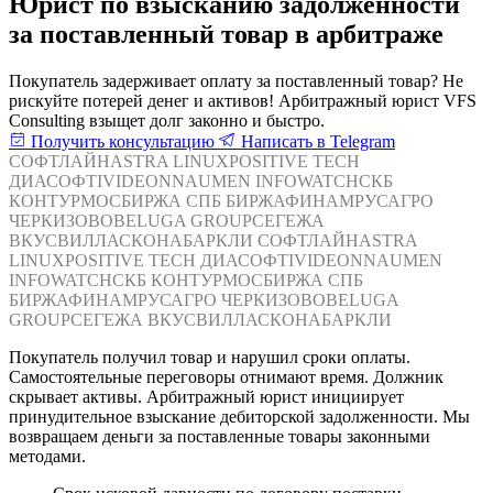
Юрист по взысканию задолженности
за поставленный товар в арбитраже
Покупатель задерживает оплату за поставленный товар? Не
рискуйте потерей денег и активов! Арбитражный юрист VFS
Consulting взыщет долг законно и быстро.
Получить консультацию
Написать в Telegram
СОФТЛАЙН
ASTRA LINUX
POSITIVE TECH
ДИАСОФТ
IVIDEON
NAUMEN
INFOWATCH
СКБ
КОНТУР
МОСБИРЖА
СПБ БИРЖА
ФИНАМ
РУСАГРО
ЧЕРКИЗОВО
BELUGA GROUP
СЕГЕЖА
ВКУСВИЛЛ
АСКОНА
БАРКЛИ
СОФТЛАЙН
ASTRA
LINUX
POSITIVE TECH
ДИАСОФТ
IVIDEON
NAUMEN
INFOWATCH
СКБ КОНТУР
МОСБИРЖА
СПБ
БИРЖА
ФИНАМ
РУСАГРО
ЧЕРКИЗОВО
BELUGA
GROUP
СЕГЕЖА
ВКУСВИЛЛ
АСКОНА
БАРКЛИ
Покупатель получил товар и нарушил сроки оплаты.
Самостоятельные переговоры отнимают время. Должник
скрывает активы. Арбитражный юрист инициирует
принудительное взыскание дебиторской задолженности. Мы
возвращаем деньги за поставленные товары законными
методами.