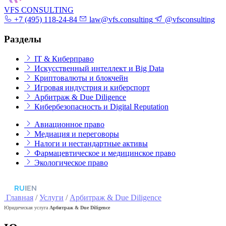
VFS CONSULTING
+7 (495) 118-24-84
law@vfs.consulting
@vfsconsulting
Разделы
IT & Киберправо
Искусственный интеллект и Big Data
Криптовалюты и блокчейн
Игровая индустрия и киберспорт
Арбитраж & Due Diligence
Кибербезопасность и Digital Reputation
Авиационное право
Медиация и переговоры
Налоги и нестандартные активы
Фармацевтическое и медицинское право
Экологическое право
RU
|
EN
Главная
/
Услуги
/
Арбитраж & Due Diligence
Юридическая услуга
Арбитраж & Due Diligence