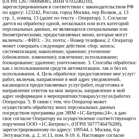
(ОГРН 1267700068085, ИНН 9703240210),
зарегистрированным в соответствии с законодательством РФ
по адресу: 123242, Россия, город Москва, пер Волков, д. 13
стр. 1, помещ. 13 (далее по тексту - Оператор). 1. Согласие
дается на обработку одной, нескольких или всех категорий
персональных данных, не являющихся специальными или
биометрическими, предоставляемых мною, которые могут
включать: - ФИО; - Эл. почта; - Номер телефона; 2. Оператор
может совершать следующие действия: сбор; запись;
систематизация; накопление; хранение; уточнение
(обновление, изменение); извлечение; использование;
блокирование; удаление; уничтожение. 3. Способы обработки:
как с использованием средств автоматизации, так и без их
использования. 4. Цель обработки: предоставление мне услуг/
работ, включая, направление в мой адрес уведомлений,
касающихся предоставляемых услуг/работ, подготовка и
направление ответов на мои запросы, направление в мой
адрес информации о мероприятиях/товарах/услугах/работах
Оператора. 5. В связи с тем, что Оператор может
осуществлять обработку моих персональных данных
посредством программы для ЭВМ «1С-Битрикс24», я даю
свое согласие Оператору на осуществление соответствующего
поручения ООО «1С-Битрикс», (ОГРН 5077746476209),
зарегистрированному по адресу: 109544, г. Москва, б-р
Энтузиастов, д. 2, эт.13, пом. 8-19. 6. Настоящее согласие