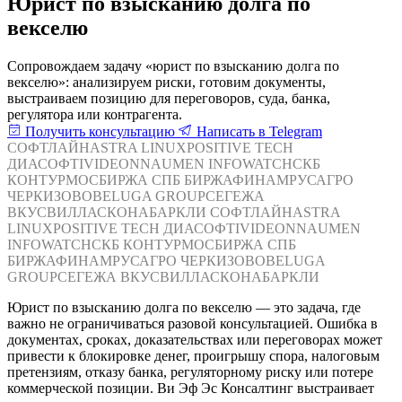
Юрист по взысканию долга по
векселю
Сопровождаем задачу «юрист по взысканию долга по
векселю»: анализируем риски, готовим документы,
выстраиваем позицию для переговоров, суда, банка,
регулятора или контрагента.
Получить консультацию
Написать в Telegram
СОФТЛАЙН
ASTRA LINUX
POSITIVE TECH
ДИАСОФТ
IVIDEON
NAUMEN
INFOWATCH
СКБ
КОНТУР
МОСБИРЖА
СПБ БИРЖА
ФИНАМ
РУСАГРО
ЧЕРКИЗОВО
BELUGA GROUP
СЕГЕЖА
ВКУСВИЛЛ
АСКОНА
БАРКЛИ
СОФТЛАЙН
ASTRA
LINUX
POSITIVE TECH
ДИАСОФТ
IVIDEON
NAUMEN
INFOWATCH
СКБ КОНТУР
МОСБИРЖА
СПБ
БИРЖА
ФИНАМ
РУСАГРО
ЧЕРКИЗОВО
BELUGA
GROUP
СЕГЕЖА
ВКУСВИЛЛ
АСКОНА
БАРКЛИ
Юрист по взысканию долга по векселю — это задача, где
важно не ограничиваться разовой консультацией. Ошибка в
документах, сроках, доказательствах или переговорах может
привести к блокировке денег, проигрышу спора, налоговым
претензиям, отказу банка, регуляторному риску или потере
коммерческой позиции. Ви Эф Эс Консалтинг выстраивает