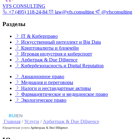
VFS CONSULTING
+7 (495) 118-24-84
law@vfs.consulting
@vfsconsulting
Разделы
IT & Киберправо
Искусственный интеллект и Big Data
Криптовалюты и блокчейн
Игровая индустрия и киберспорт
Арбитраж & Due Diligence
Кибербезопасность и Digital Reputation
Авиационное право
Медиация и переговоры
Налоги и нестандартные активы
Фармацевтическое и медицинское право
Экологическое право
RU
|
EN
Главная
/
Услуги
/
Арбитраж & Due Diligence
Юридическая услуга
Арбитраж & Due Diligence