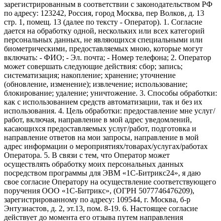
зарегистрированным в соответствии с законодательством РФ
по адресу: 123242, Россия, город Москва, пер Волков, д. 13
стр. 1, помещ. 13 (далее по тексту - Оператор). 1. Согласие
дается на обработку одной, нескольких или всех категорий
персональных данных, не являющихся специальными или
биометрическими, предоставляемых мною, которые могут
включать: - ФИО; - Эл. почта; - Номер телефона; 2. Оператор
может совершать следующие действия: сбор; запись;
систематизация; накопление; хранение; уточнение
(обновление, изменение); извлечение; использование;
блокирование; удаление; уничтожение. 3. Способы обработки:
как с использованием средств автоматизации, так и без их
использования. 4. Цель обработки: предоставление мне услуг/
работ, включая, направление в мой адрес уведомлений,
касающихся предоставляемых услуг/работ, подготовка и
направление ответов на мои запросы, направление в мой
адрес информации о мероприятиях/товарах/услугах/работах
Оператора. 5. В связи с тем, что Оператор может
осуществлять обработку моих персональных данных
посредством программы для ЭВМ «1С-Битрикс24», я даю
свое согласие Оператору на осуществление соответствующего
поручения ООО «1С-Битрикс», (ОГРН 5077746476209),
зарегистрированному по адресу: 109544, г. Москва, б-р
Энтузиастов, д. 2, эт.13, пом. 8-19. 6. Настоящее согласие
действует до момента его отзыва путем направления