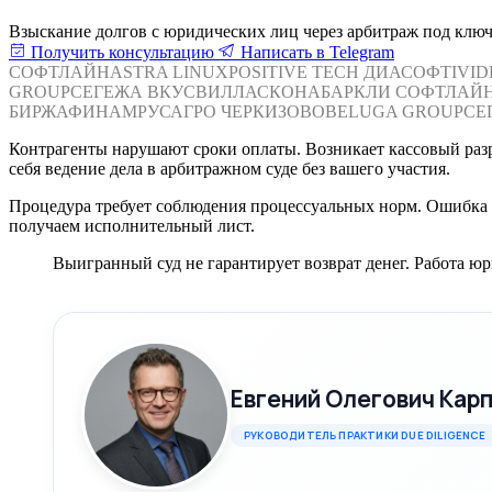
Взыскание долгов с юридических лиц через арбитраж под ключ
Получить консультацию
Написать в Telegram
СОФТЛАЙН
ASTRA LINUX
POSITIVE TECH
ДИАСОФТ
IVI
GROUP
СЕГЕЖА
ВКУСВИЛЛ
АСКОНА
БАРКЛИ
СОФТЛАЙ
БИРЖА
ФИНАМ
РУСАГРО
ЧЕРКИЗОВО
BELUGA GROUP
СЕ
Контрагенты нарушают сроки оплаты. Возникает кассовый разр
себя ведение дела в арбитражном суде без вашего участия.
Процедура требует соблюдения процессуальных норм. Ошибка в
получаем исполнительный лист.
Выигранный суд не гарантирует возврат денег. Работа юр
Евгений Олегович Кар
РУКОВОДИТЕЛЬ ПРАКТИКИ DUE DILIGENCE