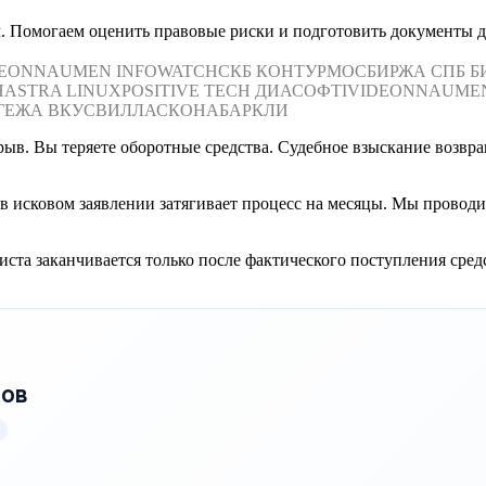
. Помогаем оценить правовые риски и подготовить документы дл
DEON
NAUMEN
INFOWATCH
СКБ КОНТУР
МОСБИРЖА
СПБ Б
Н
ASTRA LINUX
POSITIVE TECH
ДИАСОФТ
IVIDEON
NAUME
ГЕЖА
ВКУСВИЛЛ
АСКОНА
БАРКЛИ
ыв. Вы теряете оборотные средства. Судебное взыскание возвра
 исковом заявлении затягивает процесс на месяцы. Мы проводи
иста заканчивается только после фактического поступления средс
пов