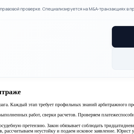
правовой проверке. Специализируется на M&A-транзакциях в п
итраже
шага. Каждый этап требует профильных знаний арбитражного пр
выполненных работ, сверки расчетов. Проверяем платежеспособ
осудебную претензию. Закон обязывает соблюдать тридцатидневн
 рассчитываем неустойку и подаем исковое заявление. Юрист уча