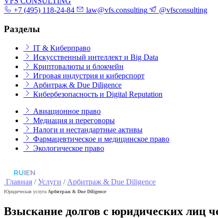
VFS CONSULTING
+7 (495) 118-24-84
law@vfs.consulting
@vfsconsulting
Разделы
IT & Киберправо
Искусственный интеллект и Big Data
Криптовалюты и блокчейн
Игровая индустрия и киберспорт
Арбитраж & Due Diligence
Кибербезопасность и Digital Reputation
Авиационное право
Медиация и переговоры
Налоги и нестандартные активы
Фармацевтическое и медицинское право
Экологическое право
RU
|
EN
Главная
/
Услуги
/
Арбитраж & Due Diligence
Юридическая услуга
Арбитраж & Due Diligence
Взыскание долгов с юридических лиц ч