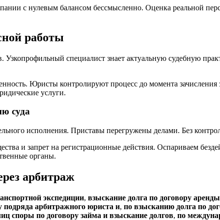
пании с нулевым балансом бессмысленно. Оценка реальной пер
сной работы
в. Узкопрофильный специалист знает актуальную судебную прак
нность. Юристы контролируют процесс до момента зачисления з
ридические услуги.
ию суда
льного исполнения. Приставы перегружены делами. Без контроля
ства и запрет на регистрационные действия. Оспариваем безде
ственные органы.
ерез арбитраж
ранспортной экспедиции
,
взыскание долга по договору аренд
у подряда арбитражного юриста и
,
по взысканию долга по до
иц споры по договору займа и взыскание долгов
,
по междуна