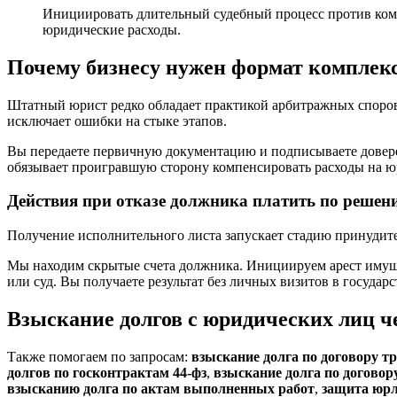
Инициировать длительный судебный процесс против ком
юридические расходы.
Почему бизнесу нужен формат комплек
Штатный юрист редко обладает практикой арбитражных споро
исключает ошибки на стыке этапов.
Вы передаете первичную документацию и подписываете довере
обязывает проигравшую сторону компенсировать расходы на ю
Действия при отказе должника платить по решен
Получение исполнительного листа запускает стадию принудите
Мы находим скрытые счета должника. Инициируем арест имуще
или суд. Вы получаете результат без личных визитов в государ
Взыскание долгов с юридических лиц ч
Также помогаем по запросам:
взыскание долга по договору т
долгов по госконтрактам 44-фз
,
взыскание долга по договор
взысканию долга по актам выполненных работ
,
защита юрл