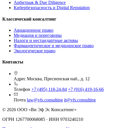
Арбитраж & Due Diligence
Кибербезопасность и Digital Reputation
Классический консалтинг
Авиационное право
Медиация и переговоры
Налоги и нестандартные активы
Фармацевтическое и медицинское право
Экологическое право
Контакты
Адрес
Москва, Пресненская наб., д. 12
Телефон
+7 (495) 118-24-84
+7 (916) 419-16-66
Почта
law@vfs.consulting
it@vfs.consulting
© 2026 ООО «Ви Эф Эс Консалтинг»
ОГРН 1267700068085 · ИНН 9703240210