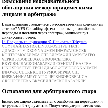
Взыскание неосновательного
обогащения между юридическими
лицами в арбитраже
Ваша компания столкнулась с неосновательным удержанием
активов? VFS Consulting эффективно взыщет ошибочные
переводы и поставки через арбитраж, минимизируя
финансовые потери.
Получить консультацию
Написать в Telegram
СОФТЛАЙН
ASTRA LINUX
POSITIVE TECH
ДИАСОФТ
IVIDEON
NAUMEN
INFOWATCH
СКБ
КОНТУР
МОСБИРЖА
СПБ БИРЖА
ФИНАМ
РУСАГРО
ЧЕРКИЗОВО
BELUGA GROUP
СЕГЕЖА
ВКУСВИЛЛ
АСКОНА
БАРКЛИ
СОФТЛАЙН
ASTRA
LINUX
POSITIVE TECH
ДИАСОФТ
IVIDEON
NAUMEN
INFOWATCH
СКБ КОНТУР
МОСБИРЖА
СПБ
БИРЖА
ФИНАМ
РУСАГРО
ЧЕРКИЗОВО
BELUGA
GROUP
СЕГЕЖА
ВКУСВИЛЛ
АСКОНА
БАРКЛИ
Основания для арбитражного спора
Бизнес регулярно сталкивается с ошибочными переводами и
отгрузками без документов. Получатель удерживает активы.