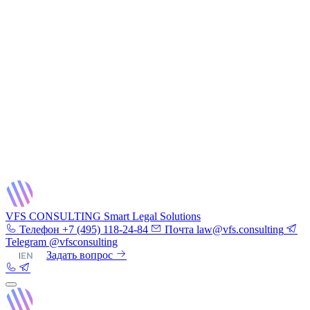
VFS CONSULTING
Smart Legal Solutions
Телефон
+7 (495) 118-24-84
Почта
law@vfs.consulting
Telegram
@vfsconsulting
RU
|
EN
Задать вопрос