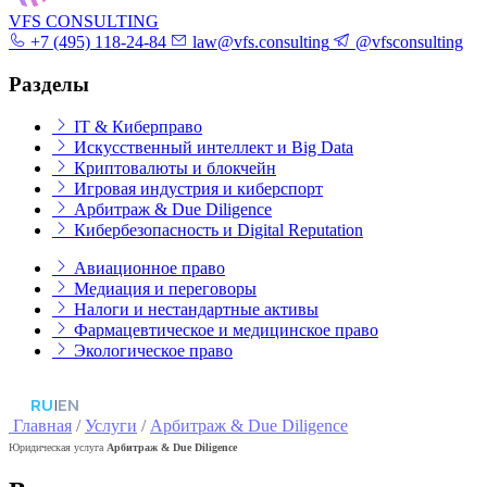
VFS CONSULTING
+7 (495) 118-24-84
law@vfs.consulting
@vfsconsulting
Разделы
IT & Киберправо
Искусственный интеллект и Big Data
Криптовалюты и блокчейн
Игровая индустрия и киберспорт
Арбитраж & Due Diligence
Кибербезопасность и Digital Reputation
Авиационное право
Медиация и переговоры
Налоги и нестандартные активы
Фармацевтическое и медицинское право
Экологическое право
RU
|
EN
Главная
/
Услуги
/
Арбитраж & Due Diligence
Юридическая услуга
Арбитраж & Due Diligence