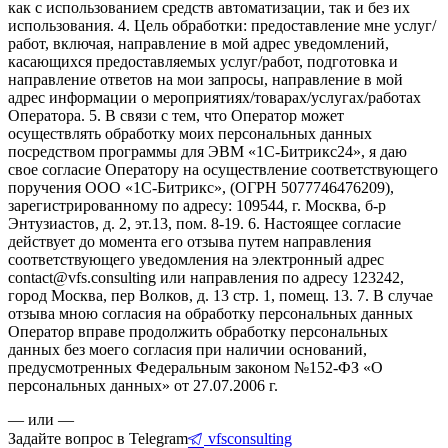
как с использованием средств автоматизации, так и без их
использования. 4. Цель обработки: предоставление мне услуг/
работ, включая, направление в мой адрес уведомлений,
касающихся предоставляемых услуг/работ, подготовка и
направление ответов на мои запросы, направление в мой
адрес информации о мероприятиях/товарах/услугах/работах
Оператора. 5. В связи с тем, что Оператор может
осуществлять обработку моих персональных данных
посредством программы для ЭВМ «1С-Битрикс24», я даю
свое согласие Оператору на осуществление соответствующего
поручения ООО «1С-Битрикс», (ОГРН 5077746476209),
зарегистрированному по адресу: 109544, г. Москва, б-р
Энтузиастов, д. 2, эт.13, пом. 8-19. 6. Настоящее согласие
действует до момента его отзыва путем направления
соответствующего уведомления на электронный адрес
contact@vfs.consulting или направления по адресу 123242,
город Москва, пер Волков, д. 13 стр. 1, помещ. 13. 7. В случае
отзыва мною согласия на обработку персональных данных
Оператор вправе продолжить обработку персональных
данных без моего согласия при наличии оснований,
предусмотренных Федеральным законом №152-ФЗ «О
персональных данных» от 27.07.2006 г.
— или —
Задайте вопрос в Telegram
vfsconsulting