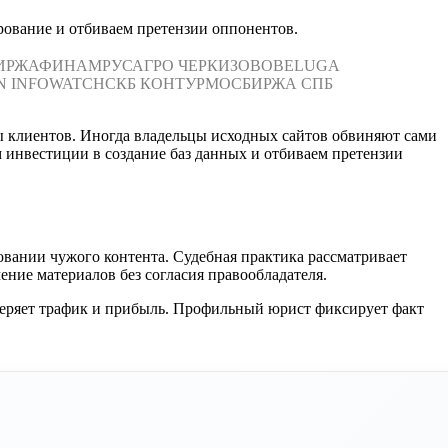
рование и отбиваем претензии оппонентов.
ИРЖА
ФИНАМ
РУСАГРО
ЧЕРКИЗОВО
BELUGA
N
INFOWATCH
СКБ КОНТУР
МОСБИРЖА
СПБ
ы клиентов. Иногда владельцы исходных сайтов обвиняют сами
 инвестиции в создание баз данных и отбиваем претензии
ании чужого контента. Судебная практика рассматривает
ние материалов без согласия правообладателя.
теряет трафик и прибыль. Профильный юрист фиксирует факт