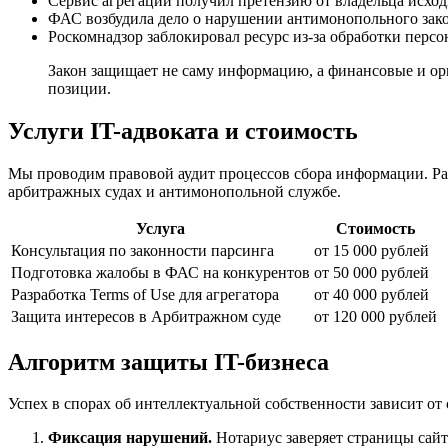
Сервис агрегации получил претензию от владельца исхо
ФАС возбудила дело о нарушении антимонопольного зако
Роскомнадзор заблокировал ресурс из-за обработки перс
Закон защищает не саму информацию, а финансовые и ор
позиции.
Услуги IT-адвоката и стоимость
Мы проводим правовой аудит процессов сбора информации. Ра
арбитражных судах и антимонопольной службе.
Услуга
Стоимость
Консультация по законности парсинга
от 15 000 рублей
Подготовка жалобы в ФАС на конкурентов
от 50 000 рублей
Разработка Terms of Use для агрегатора
от 40 000 рублей
Защита интересов в Арбитражном суде
от 120 000 рублей
Алгоритм защиты IT-бизнеса
Успех в спорах об интеллектуальной собственности зависит от
Фиксация нарушений.
Нотариус заверяет страницы сайт