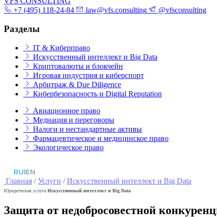
VFS CONSULTING
+7 (495) 118-24-84
law@vfs.consulting
@vfsconsulting
Разделы
IT & Киберправо
Искусственный интеллект и Big Data
Криптовалюты и блокчейн
Игровая индустрия и киберспорт
Арбитраж & Due Diligence
Кибербезопасность и Digital Reputation
Авиационное право
Медиация и переговоры
Налоги и нестандартные активы
Фармацевтическое и медицинское право
Экологическое право
RU
|
EN
Главная
/
Услуги
/
Искусственный интеллект и Big Data
Юридическая услуга
Искусственный интеллект и Big Data
Защита от недобросовестной конкуренц