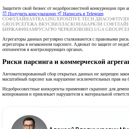
Защитите свой бизнес от недобросовестной конкуренции при а
Получить консультацию
Написать в Telegram
СОФТЛАЙН
ASTRA LINUX
POSITIVE TECH
ДИАСОФТ
IVI
GROUP
СЕГЕЖА
ВКУСВИЛЛ
АСКОНА
БАРКЛИ
СОФТЛАЙ
БИРЖА
ФИНАМ
РУСАГРО
ЧЕРКИЗОВО
BELUGA GROUP
СЕ
Агрегаторы данных регулярно сталкиваются с правовыми риск
агрегаторы в незаконном парсинге. Адвокат по защите от нед
оппонентов в контролирующих органах.
Риски парсинга и коммерческой агрега
Автоматизированный сбор открытых данных не запрещен закон
масштабный парсинг как нарушение исключительных прав на баз
Недобросовестные конкуренты применяют скрапинг для демпин
копирования и привлекает нарушителя к материальной ответст