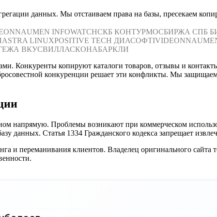
грегации данных. Мы отстаиваем права на базы, пресекаем копи
DEON
NAUMEN
INFOWATCH
СКБ КОНТУР
МОСБИРЖА
СПБ Б
Н
ASTRA LINUX
POSITIVE TECH
ДИАСОФТ
IVIDEON
NAUME
ГЕЖА
ВКУСВИЛЛ
АСКОНА
БАРКЛИ
ами. Конкуренты копируют каталоги товаров, отзывы и контакт
обросовестной конкуренции решает эти конфликты. Мы защищаем
ции
ом напрямую. Проблемы возникают при коммерческом использов
у данных. Статья 1334 Гражданского кодекса запрещает извлече
га и переманивания клиентов. Владелец оригинального сайта 
венности.