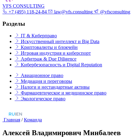
VFS CONSULTING
+7 (495) 118-24-84
law@vfs.consulting
@vfsconsulting
Разделы
IT & Киберправо
Искусственный интеллект и Big Data
Криптовалюты и блокчейн
Игровая индустрия и киберспорт
Арбитраж & Due Diligence
Кибербезопасность и Digital Reputation
Авиационное право
Медиация и переговоры
Налоги и нестандартные активы
Фармацевтическое и медицинское право
Экологическое право
RU
|
EN
Главная
/
Команда
Алексей Владимирович Минбалеев