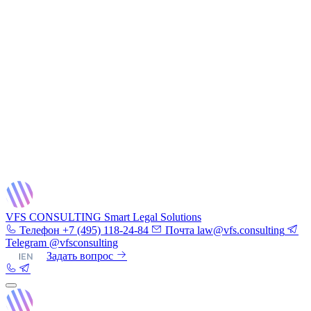
VFS CONSULTING
Smart Legal Solutions
Телефон
+7 (495) 118-24-84
Почта
law@vfs.consulting
Telegram
@vfsconsulting
RU
|
EN
Задать вопрос