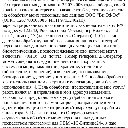
«О персональных данных» от 27.07.2006 года свободно, своей
волей и в своем интересе выражаю свое безусловное согласие
на обработку моих персональных данных ООО "Ви Эф Эс"
(ОГРН 1267700068085, ИНН 9703240210),
зарегистрированным в соответствии с законодательством РФ
по адресу: 123242, Россия, город Москва, пер Волков, д. 13
стр. 1, помещ. 13 (далее по тексту - Оператор). 1. Согласие
дается на обработку одной, нескольких или всех категорий
персональных данных, не являющихся специальными или
биометрическими, предоставляемых мною, которые могут
включать: - ФИО; - Эл. почта; - Номер телефона; 2. Оператор
может совершать следующие действия: сбор; запись;
систематизация; накопление; хранение; уточнение
(обновление, изменение); извлечение; использование;
блокирование; удаление; уничтожение. 3. Способы обработки:
как с использованием средств автоматизации, так и без их
использования. 4. Цель обработки: предоставление мне услуг/
работ, включая, направление в мой адрес уведомлений,
касающихся предоставляемых услуг/работ, подготовка и
направление ответов на мои запросы, направление в мой
адрес информации о мероприятиях/товарах/услугах/работах
Оператора. 5. В связи с тем, что Оператор может
осуществлять обработку моих персональных данных
посредством программы для ЭВМ «1С-Битрикс24», я даю