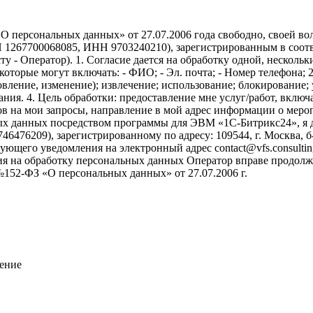
 персональных данных» от 27.07.2006 года свободно, своей вол
267700068085, ИНН 9703240210), зарегистрированным в соответ
ексту - Оператор). 1. Согласие дается на обработку одной, неско
торые могут включать: - ФИО; - Эл. почта; - Номер телефона; 2
овление, изменение); извлечение; использование; блокирование; 
ания. 4. Цель обработки: предоставление мне услуг/работ, вклю
в на мои запросы, направление в мой адрес информации о меропр
ых данных посредством программы для ЭВМ «1С-Битрикс24», я д
6209), зарегистрированному по адресу: 109544, г. Москва, б-р Э
ующего уведомления на электронный адрес contact@vfs.consultin
ласия на обработку персональных данных Оператор вправе продол
52-ФЗ «О персональных данных» от 27.07.2006 г.
чение