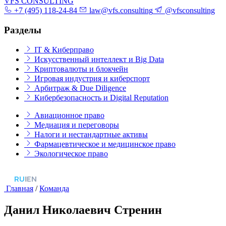
VFS CONSULTING
+7 (495) 118-24-84
law@vfs.consulting
@vfsconsulting
Разделы
IT & Киберправо
Искусственный интеллект и Big Data
Криптовалюты и блокчейн
Игровая индустрия и киберспорт
Арбитраж & Due Diligence
Кибербезопасность и Digital Reputation
Авиационное право
Медиация и переговоры
Налоги и нестандартные активы
Фармацевтическое и медицинское право
Экологическое право
RU
|
EN
Главная
/
Команда
Данил Николаевич Стренин