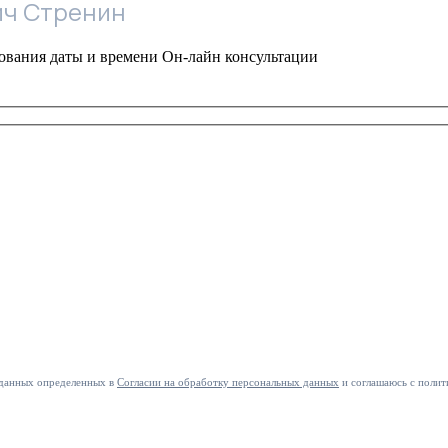
ич Стренин
сования даты и времени Он-лайн консультации
 данных определенных в
Согласии на обработку персональных данных
и соглашаюсь с полит