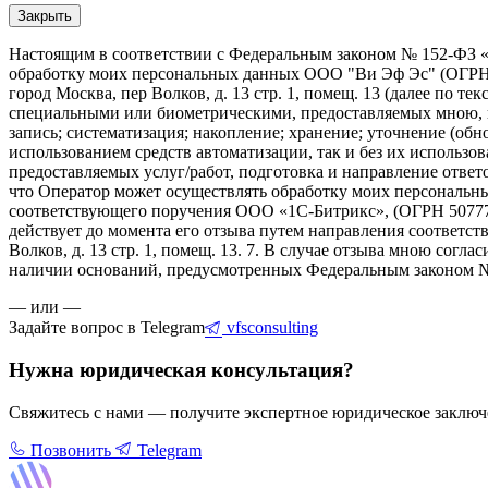
Закрыть
Настоящим в соответствии с Федеральным законом № 152-ФЗ «О
обработку моих персональных данных ООО "Ви Эф Эс" (ОГРН 1
город Москва, пер Волков, д. 13 стр. 1, помещ. 13 (далее по т
специальными или биометрическими, предоставляемых мною, ко
запись; систематизация; накопление; хранение; уточнение (обн
использованием средств автоматизации, так и без их использов
предоставляемых услуг/работ, подготовка и направление ответо
что Оператор может осуществлять обработку моих персональн
соответствующего поручения ООО «1С-Битрикс», (ОГРН 507774647
действует до момента его отзыва путем направления соответств
Волков, д. 13 стр. 1, помещ. 13. 7. В случае отзыва мною сог
наличии оснований, предусмотренных Федеральным законом №1
— или —
Задайте вопрос в Telegram
vfsconsulting
Нужна юридическая консультация?
Свяжитесь с нами — получите экспертное юридическое заклю
Позвонить
Telegram