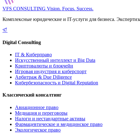
VFS CONSULTING
Vision. Focus. Success.
Комплексные юридические и IT-услуги для бизнеса. Экспертиз
Digital Consulting
IT & Киберправо
Искусственный интеллект и Big Data
Криптовалюты и блокчейн
Игровая индустрия и киберспорт
Арбитраж & Due Diligence
Кибербезопасность и Digital Reputation
Классический консалтинг
Авиационное право
Медиация и переговоры
Налоги и нестандартные активы
Фармацевтическое и медицинское право
Экологическое право