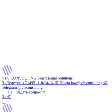
VFS CONSULTING
Smart Legal Solutions
Телефон
+7 (495) 118-24-84
Почта
law@vfs.consulting
Telegram
@vfsconsulting
RU
|
EN
Задать вопрос