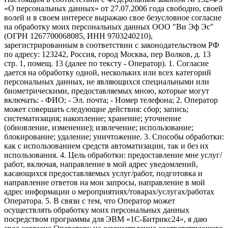
«О персональных данных» от 27.07.2006 года свободно, своей
волей и в своем интересе выражаю свое безусловное согласие
на обработку моих персональных данных ООО "Ви Эф Эс"
(ОГРН 1267700068085, ИНН 9703240210),
зарегистрированным в соответствии с законодательством РФ
по адресу: 123242, Россия, город Москва, пер Волков, д. 13
стр. 1, помещ. 13 (далее по тексту - Оператор). 1. Согласие
дается на обработку одной, нескольких или всех категорий
персональных данных, не являющихся специальными или
биометрическими, предоставляемых мною, которые могут
включать: - ФИО; - Эл. почта; - Номер телефона; 2. Оператор
может совершать следующие действия: сбор; запись;
систематизация; накопление; хранение; уточнение
(обновление, изменение); извлечение; использование;
блокирование; удаление; уничтожение. 3. Способы обработки:
как с использованием средств автоматизации, так и без их
использования. 4. Цель обработки: предоставление мне услуг/
работ, включая, направление в мой адрес уведомлений,
касающихся предоставляемых услуг/работ, подготовка и
направление ответов на мои запросы, направление в мой
адрес информации о мероприятиях/товарах/услугах/работах
Оператора. 5. В связи с тем, что Оператор может
осуществлять обработку моих персональных данных
посредством программы для ЭВМ «1С-Битрикс24», я даю