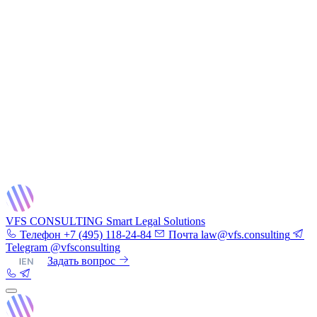
VFS CONSULTING
Smart Legal Solutions
Телефон
+7 (495) 118-24-84
Почта
law@vfs.consulting
Telegram
@vfsconsulting
RU
|
EN
Задать вопрос