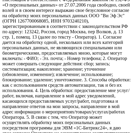
«О персональных данных» от 27.07.2006 года свободно, своей
волей и в своем интересе выражаю свое безусловное согласие
на обработку моих персональных данных ООО "Ви Эф Эс"
(ОГРН 1267700068085, ИНН 9703240210),
зарегистрированным в соответствии с законодательством РФ
по адресу: 123242, Россия, город Москва, пер Волков, д. 13
стр. 1, помещ. 13 (далее по тексту - Оператор). 1. Согласие
дается на обработку одной, нескольких или всех категорий
персональных данных, не являющихся специальными или
биометрическими, предоставляемых мною, которые могут
включать: - ФИО; - Эл. почта; - Номер телефона; 2. Оператор
может совершать следующие действия: сбор; запись;
систематизация; накопление; хранение; уточнение
(обновление, изменение); извлечение; использование;
блокирование; удаление; уничтожение. 3. Способы обработки:
как с использованием средств автоматизации, так и без их
использования. 4. Цель обработки: предоставление мне услуг/
работ, включая, направление в мой адрес уведомлений,
касающихся предоставляемых услуг/работ, подготовка и
направление ответов на мои запросы, направление в мой
адрес информации о мероприятиях/товарах/услугах/работах
Оператора. 5. В связи с тем, что Оператор может
осуществлять обработку моих персональных данных
посредством программы для ЭВМ «1С-Битрикс24», я даю