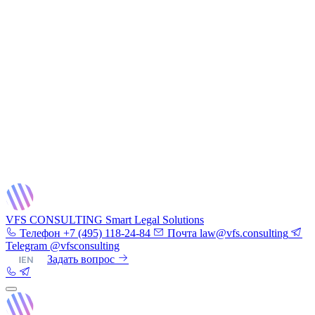
VFS CONSULTING
Smart Legal Solutions
Телефон
+7 (495) 118-24-84
Почта
law@vfs.consulting
Telegram
@vfsconsulting
RU
|
EN
Задать вопрос