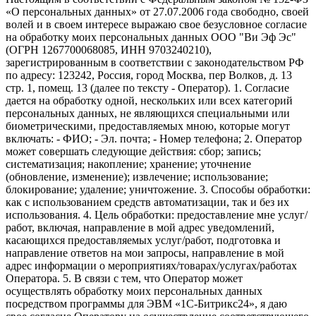
«О персональных данных» от 27.07.2006 года свободно, своей
волей и в своем интересе выражаю свое безусловное согласие
на обработку моих персональных данных ООО "Ви Эф Эс"
(ОГРН 1267700068085, ИНН 9703240210),
зарегистрированным в соответствии с законодательством РФ
по адресу: 123242, Россия, город Москва, пер Волков, д. 13
стр. 1, помещ. 13 (далее по тексту - Оператор). 1. Согласие
дается на обработку одной, нескольких или всех категорий
персональных данных, не являющихся специальными или
биометрическими, предоставляемых мною, которые могут
включать: - ФИО; - Эл. почта; - Номер телефона; 2. Оператор
может совершать следующие действия: сбор; запись;
систематизация; накопление; хранение; уточнение
(обновление, изменение); извлечение; использование;
блокирование; удаление; уничтожение. 3. Способы обработки:
как с использованием средств автоматизации, так и без их
использования. 4. Цель обработки: предоставление мне услуг/
работ, включая, направление в мой адрес уведомлений,
касающихся предоставляемых услуг/работ, подготовка и
направление ответов на мои запросы, направление в мой
адрес информации о мероприятиях/товарах/услугах/работах
Оператора. 5. В связи с тем, что Оператор может
осуществлять обработку моих персональных данных
посредством программы для ЭВМ «1С-Битрикс24», я даю