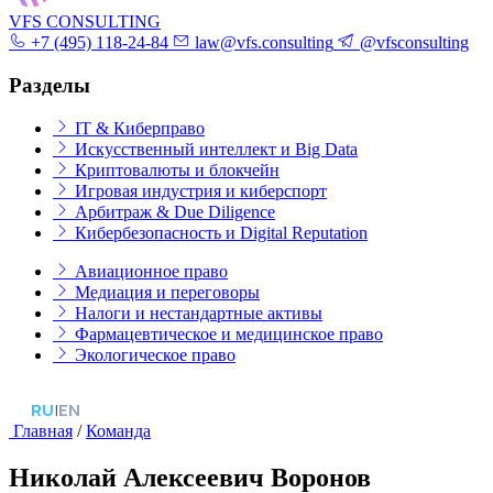
VFS CONSULTING
+7 (495) 118-24-84
law@vfs.consulting
@vfsconsulting
Разделы
IT & Киберправо
Искусственный интеллект и Big Data
Криптовалюты и блокчейн
Игровая индустрия и киберспорт
Арбитраж & Due Diligence
Кибербезопасность и Digital Reputation
Авиационное право
Медиация и переговоры
Налоги и нестандартные активы
Фармацевтическое и медицинское право
Экологическое право
RU
|
EN
Главная
/
Команда
Николай Алексеевич Воронов