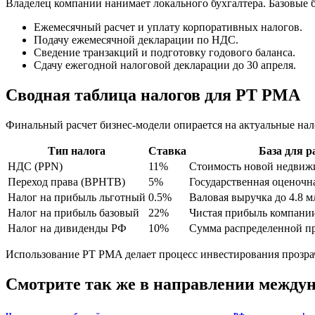
Владелец компании нанимает локального бухгалтера. Базовые 
Ежемесячный расчет и уплату корпоративных налогов.
Подачу ежемесячной декларации по НДС.
Сведение транзакций и подготовку годового баланса.
Сдачу ежегодной налоговой декларации до 30 апреля.
Сводная таблица налогов для PT PMA
Финальный расчет бизнес-модели опирается на актуальные нал
Тип налога
Ставка
База для р
НДС (PPN)
11%
Стоимость новой недвиж
Переход права (BPHTB)
5%
Государственная оценочн
Налог на прибыль льготный
0.5%
Валовая выручка до 4.8 
Налог на прибыль базовый
22%
Чистая прибыль компани
Налог на дивиденды РФ
10%
Сумма распределенной п
Использование PT PMA делает процесс инвестирования прозрач
Смотрите так же в направлении между