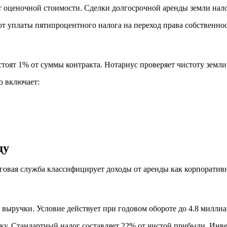
от оценочной стоимости. Сделки долгосрочной аренды земли на
т уплаты пятипроцентного налога на переход права собственнос
стоят 1% от суммы контракта. Нотариус проверяет чистоту земли
ю включает:
ду
говая служба классифицирует доходы от аренды как корпорати
 выручки. Условие действует при годовом обороте до 4.8 милли
у. Стандартный налог составляет 22% от чистой прибыли. Инве