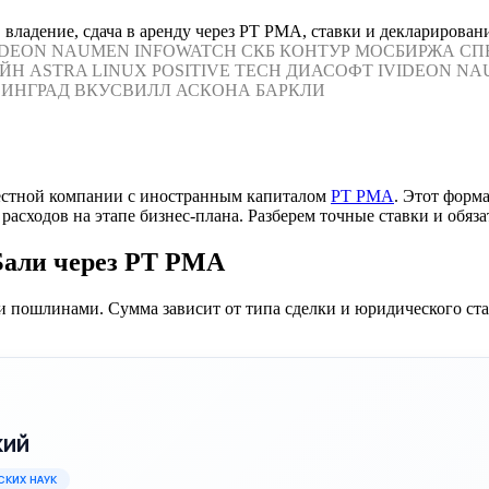
 владение, сдача в аренду через PT PMA, ставки и декларирован
IDEON
NAUMEN
INFOWATCH
СКБ КОНТУР
МОСБИРЖА
СП
ЙН
ASTRA LINUX
POSITIVE TECH
ДИАСОФТ
IVIDEON
NA
ИНГРАД
ВКУСВИЛЛ
АСКОНА
БАРКЛИ
местной компании с иностранным капиталом
PT PMA
. Этот форм
расходов на этапе бизнес-плана. Разберем точные ставки и обяз
Бали через PT PMA
 пошлинами. Сумма зависит от типа сделки и юридического ста
кий
СКИХ НАУК