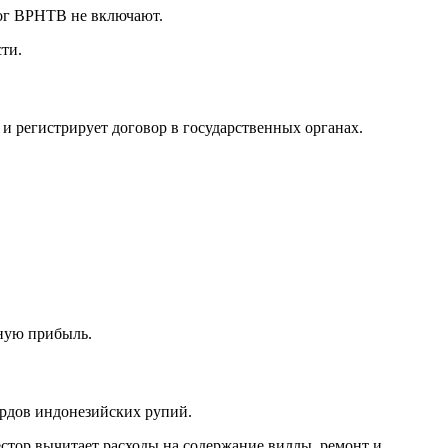
лог BPHTB не включают.
ти.
 и регистрирует договор в государственных органах.
вную прибыль.
ардов индонезийских рупий.
стор вычитает расходы на содержание виллы, ремонт и