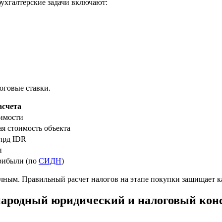
бухгалтерские задачи включают:
оговые ставки.
асчета
имости
ая стоимость объекта
млрд IDR
и
рибыли (по
СИДН
)
ным. Правильный расчет налогов на этапе покупки защищает ка
народный юридический и налоговый кон