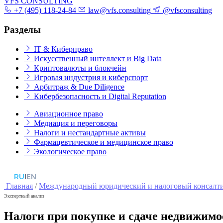
VFS CONSULTING
+7 (495) 118-24-84
law@vfs.consulting
@vfsconsulting
Разделы
IT & Киберправо
Искусственный интеллект и Big Data
Криптовалюты и блокчейн
Игровая индустрия и киберспорт
Арбитраж & Due Diligence
Кибербезопасность и Digital Reputation
Авиационное право
Медиация и переговоры
Налоги и нестандартные активы
Фармацевтическое и медицинское право
Экологическое право
RU
|
EN
Главная
/
Международный юридический и налоговый консалт
Экспертный анализ
Налоги при покупке и сдаче недвижимо