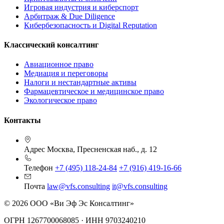
Игровая индустрия и киберспорт
Арбитраж & Due Diligence
Кибербезопасность и Digital Reputation
Классический консалтинг
Авиационное право
Медиация и переговоры
Налоги и нестандартные активы
Фармацевтическое и медицинское право
Экологическое право
Контакты
Адрес
Москва, Пресненская наб., д. 12
Телефон
+7 (495) 118-24-84
+7 (916) 419-16-66
Почта
law@vfs.consulting
it@vfs.consulting
© 2026 ООО «Ви Эф Эс Консалтинг»
ОГРН 1267700068085 · ИНН 9703240210