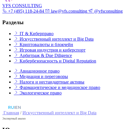
VFS CONSULTING
+7 (495) 118-24-84
law@vfs.consulting
@vfsconsulting
Разделы
IT & Киберправо
Искусственный интеллект и Big Data
Криптовалюты и блокчейн
Игровая индустрия и киберспорт
Арбитраж & Due Diligence
Кибербезопасность и Digital Reputation
Авиационное право
Медиация и переговоры
Налоги и нестандартные активы
Фармацевтическое и медицинское право
Экологическое право
RU
|
EN
Главная
/
Искусственный интеллект и Big Data
Экспертный анализ