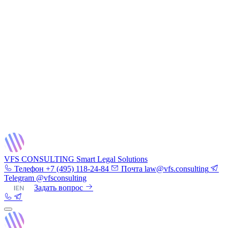
VFS CONSULTING
Smart Legal Solutions
Телефон
+7 (495) 118-24-84
Почта
law@vfs.consulting
Telegram
@vfsconsulting
RU
|
EN
Задать вопрос