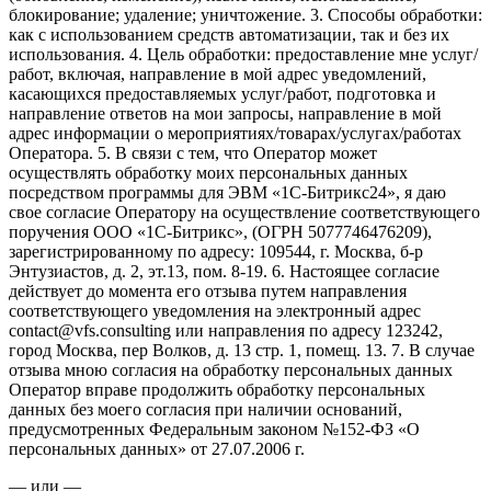
блокирование; удаление; уничтожение. 3. Способы обработки:
как с использованием средств автоматизации, так и без их
использования. 4. Цель обработки: предоставление мне услуг/
работ, включая, направление в мой адрес уведомлений,
касающихся предоставляемых услуг/работ, подготовка и
направление ответов на мои запросы, направление в мой
адрес информации о мероприятиях/товарах/услугах/работах
Оператора. 5. В связи с тем, что Оператор может
осуществлять обработку моих персональных данных
посредством программы для ЭВМ «1С-Битрикс24», я даю
свое согласие Оператору на осуществление соответствующего
поручения ООО «1С-Битрикс», (ОГРН 5077746476209),
зарегистрированному по адресу: 109544, г. Москва, б-р
Энтузиастов, д. 2, эт.13, пом. 8-19. 6. Настоящее согласие
действует до момента его отзыва путем направления
соответствующего уведомления на электронный адрес
contact@vfs.consulting или направления по адресу 123242,
город Москва, пер Волков, д. 13 стр. 1, помещ. 13. 7. В случае
отзыва мною согласия на обработку персональных данных
Оператор вправе продолжить обработку персональных
данных без моего согласия при наличии оснований,
предусмотренных Федеральным законом №152-ФЗ «О
персональных данных» от 27.07.2006 г.
— или —