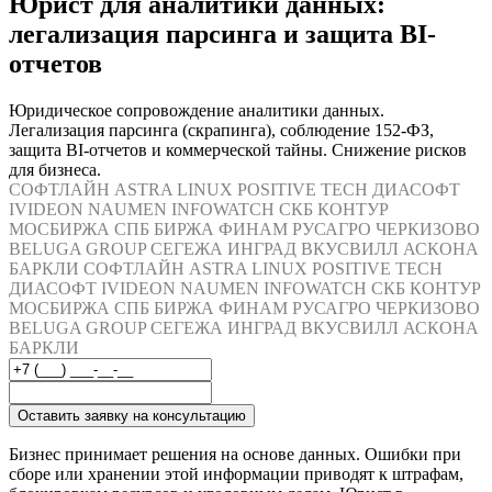
Юрист для аналитики данных:
легализация парсинга и защита BI-
отчетов
Юридическое сопровождение аналитики данных.
Легализация парсинга (скрапинга), соблюдение 152-ФЗ,
защита BI-отчетов и коммерческой тайны. Снижение рисков
для бизнеса.
СОФТЛАЙН
ASTRA LINUX
POSITIVE TECH
ДИАСОФТ
IVIDEON
NAUMEN
INFOWATCH
СКБ КОНТУР
МОСБИРЖА
СПБ БИРЖА
ФИНАМ
РУСАГРО
ЧЕРКИЗОВО
BELUGA GROUP
СЕГЕЖА
ИНГРАД
ВКУСВИЛЛ
АСКОНА
БАРКЛИ
СОФТЛАЙН
ASTRA LINUX
POSITIVE TECH
ДИАСОФТ
IVIDEON
NAUMEN
INFOWATCH
СКБ КОНТУР
МОСБИРЖА
СПБ БИРЖА
ФИНАМ
РУСАГРО
ЧЕРКИЗОВО
BELUGA GROUP
СЕГЕЖА
ИНГРАД
ВКУСВИЛЛ
АСКОНА
БАРКЛИ
Оставить заявку на консультацию
Бизнес принимает решения на основе данных. Ошибки при
сборе или хранении этой информации приводят к штрафам,