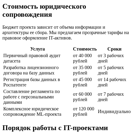
Стоимость юридического
сопровождения
Бюджет проекта зависит от объема информации и
архитектуры ее сбора. Мы предлагаем прозрачные тарифы на
правовое оформление IT-активов.
Услуга
Стоимость
Сроки
Первичный правовой аудит
от 40 000
от 3 рабочих
датасета
рублей
дней
Разработка лицензионного
от 35 000
от 5 рабочих
договора на базу данных
рублей
дней
Регистрация базы данных в
от 45 000
от 14 рабочих
Роспатенте
рублей
дней
Составление регламента по
от 60 000
от 7 рабочих
работе с персональными
рублей
дней
данными
Комплексное юридическое
от 120 000
Индивидуально
сопровождение ML-проекта
рублей
Порядок работы с IT-проектами