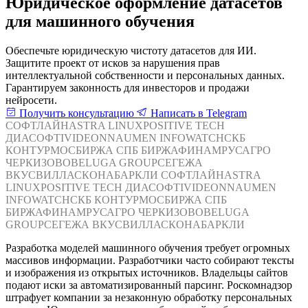
Юридическое оформление датасетов
для машинного обучения
Обеспечьте юридическую чистоту датасетов для ИИ.
Защитите проект от исков за нарушения прав
интеллектуальной собственности и персональных данных.
Гарантируем законность для инвесторов и продажи
нейросети.
Получить консультацию
Написать в Telegram
СОФТЛАЙН
ASTRA LINUX
POSITIVE TECH
ДИАСОФТ
IVIDEON
NAUMEN
INFOWATCH
СКБ
КОНТУР
МОСБИРЖА
СПБ БИРЖА
ФИНАМ
РУСАГРО
ЧЕРКИЗОВО
BELUGA GROUP
СЕГЕЖА
ВКУСВИЛЛ
АСКОНА
БАРКЛИ
СОФТЛАЙН
ASTRA
LINUX
POSITIVE TECH
ДИАСОФТ
IVIDEON
NAUMEN
INFOWATCH
СКБ КОНТУР
МОСБИРЖА
СПБ
БИРЖА
ФИНАМ
РУСАГРО
ЧЕРКИЗОВО
BELUGA
GROUP
СЕГЕЖА
ВКУСВИЛЛ
АСКОНА
БАРКЛИ
Разработка моделей машинного обучения требует огромных
массивов информации. Разработчики часто собирают тексты
и изображения из открытых источников. Владельцы сайтов
подают иски за автоматизированный парсинг. Роскомнадзор
штрафует компании за незаконную обработку персональных