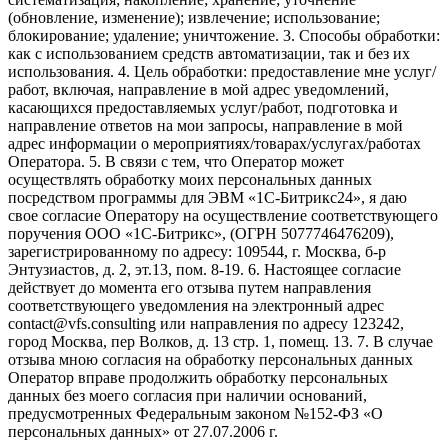
(обновление, изменение); извлечение; использование;
блокирование; удаление; уничтожение. 3. Способы обработки:
как с использованием средств автоматизации, так и без их
использования. 4. Цель обработки: предоставление мне услуг/
работ, включая, направление в мой адрес уведомлений,
касающихся предоставляемых услуг/работ, подготовка и
направление ответов на мои запросы, направление в мой
адрес информации о мероприятиях/товарах/услугах/работах
Оператора. 5. В связи с тем, что Оператор может
осуществлять обработку моих персональных данных
посредством программы для ЭВМ «1С-Битрикс24», я даю
свое согласие Оператору на осуществление соответствующего
поручения ООО «1С-Битрикс», (ОГРН 5077746476209),
зарегистрированному по адресу: 109544, г. Москва, б-р
Энтузиастов, д. 2, эт.13, пом. 8-19. 6. Настоящее согласие
действует до момента его отзыва путем направления
соответствующего уведомления на электронный адрес
contact@vfs.consulting или направления по адресу 123242,
город Москва, пер Волков, д. 13 стр. 1, помещ. 13. 7. В случае
отзыва мною согласия на обработку персональных данных
Оператор вправе продолжить обработку персональных
данных без моего согласия при наличии оснований,
предусмотренных Федеральным законом №152-ФЗ «О
персональных данных» от 27.07.2006 г.