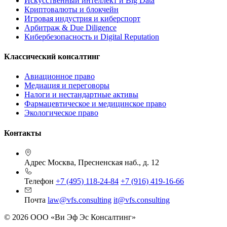
Искусственный интеллект и Big Data
Криптовалюты и блокчейн
Игровая индустрия и киберспорт
Арбитраж & Due Diligence
Кибербезопасность и Digital Reputation
Классический консалтинг
Авиационное право
Медиация и переговоры
Налоги и нестандартные активы
Фармацевтическое и медицинское право
Экологическое право
Контакты
Адрес
Москва, Пресненская наб., д. 12
Телефон
+7 (495) 118-24-84
+7 (916) 419-16-66
Почта
law@vfs.consulting
it@vfs.consulting
© 2026 ООО «Ви Эф Эс Консалтинг»