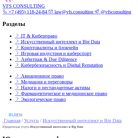
VFS CONSULTING
+7 (495) 118-24-84
law@vfs.consulting
@vfsconsulting
Разделы
IT & Киберправо
Искусственный интеллект и Big Data
Криптовалюты и блокчейн
Игровая индустрия и киберспорт
Арбитраж & Due Diligence
Кибербезопасность и Digital Reputation
Авиационное право
Медиация и переговоры
Налоги и нестандартные активы
Фармацевтическое и медицинское право
Экологическое право
RU
|
EN
Главная
/
Услуги
/
Искусственный интеллект и Big Data
Юридическая услуга
Искусственный интеллект и Big Data