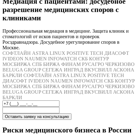
Медиация с пациентами: досудебное
разрешение медицинских споров с
клиниками
Профессиональная медиация в медицине. Защита клиник и
стоматологий от исков пациентов и проверок
Росздравнадзора. Досудебное урегулирование споров в
Москве.
СОФТЛАЙН
ASTRA LINUX
POSITIVE TECH
ДИАСОФТ
IVIDEON
NAUMEN
INFOWATCH
СКБ КОНТУР
МОСБИРЖА
СПБ БИРЖА
ФИНАМ
РУСАГРО
ЧЕРКИЗОВО
BELUGA GROUP
СЕГЕЖА
ИНГРАД
ВКУСВИЛЛ
АСКОНА
БАРКЛИ
СОФТЛАЙН
ASTRA LINUX
POSITIVE TECH
ДИАСОФТ
IVIDEON
NAUMEN
INFOWATCH
СКБ КОНТУР
МОСБИРЖА
СПБ БИРЖА
ФИНАМ
РУСАГРО
ЧЕРКИЗОВО
BELUGA GROUP
СЕГЕЖА
ИНГРАД
ВКУСВИЛЛ
АСКОНА
БАРКЛИ
Оставить заявку на консультацию
Риски медицинского бизнеса в России