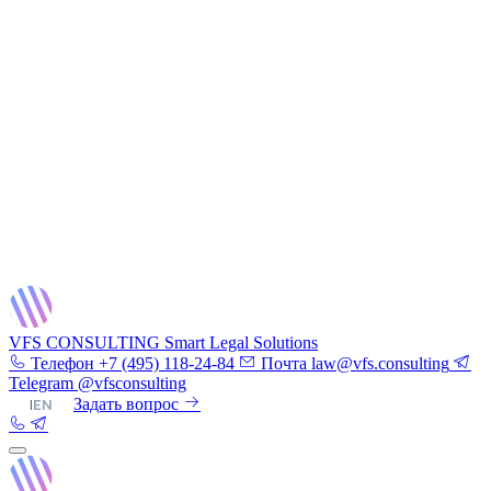
VFS CONSULTING
Smart Legal Solutions
Телефон
+7 (495) 118-24-84
Почта
law@vfs.consulting
Telegram
@vfsconsulting
RU
|
EN
Задать вопрос