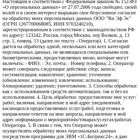
Настоящим в соответствии с Федеральным законом № 152-ФЗ
«О персональных данных» от 27.07.2006 года свободно, своей
волей и в своем интересе выражаю свое безусловное согласие
на обработку моих персональных данных ООО "Ви Эф Эс"
(ОГРН 1267700068085, ИНН 9703240210),
зарегистрированным в соответствии с законодательством РФ
по адресу: 123242, Россия, город Москва, пер Волков, д. 13
стр. 1, помещ. 13 (далее по тексту - Оператор). 1. Согласие
дается на обработку одной, нескольких или всех категорий
персональных данных, не являющихся специальными или
биометрическими, предоставляемых мною, которые могут
включать: - ФИО; - Эл. почта; - Номер телефона; 2. Оператор
может совершать следующие действия: сбор; запись;
систематизация; накопление; хранение; уточнение
(обновление, изменение); извлечение; использование;
блокирование; удаление; уничтожение. 3. Способы обработки:
как с использованием средств автоматизации, так и без их
использования. 4. Цель обработки: предоставление мне услуг/
работ, включая, направление в мой адрес уведомлений,
касающихся предоставляемых услуг/работ, подготовка и
направление ответов на мои запросы, направление в мой
адрес информации о мероприятиях/товарах/услугах/работах
Оператора. 5. В связи с тем, что Оператор может
осуществлять обработку моих персональных данных
посредством программы для ЭВМ «1С-Битрикс24», я даю