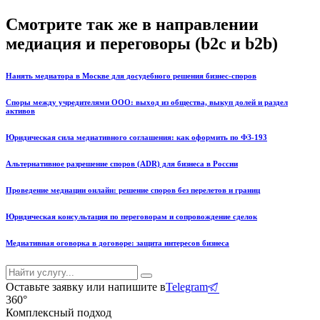
Смотрите так же в направлении
медиация и переговоры (b2c и b2b)
Нанять медиатора в Москве для досудебного решения бизнес-споров
Споры между учредителями ООО: выход из общества, выкуп долей и раздел
активов
Юридическая сила медиативного соглашения: как оформить по ФЗ-193
Альтернативное разрешение споров (ADR) для бизнеса в России
Проведение медиации онлайн: решение споров без перелетов и границ
Юридическая консультация по переговорам и сопровождение сделок
Медиативная оговорка в договоре: защита интересов бизнеса
Оставьте заявку или напишите в
Telegram
360°
Комплексный подход