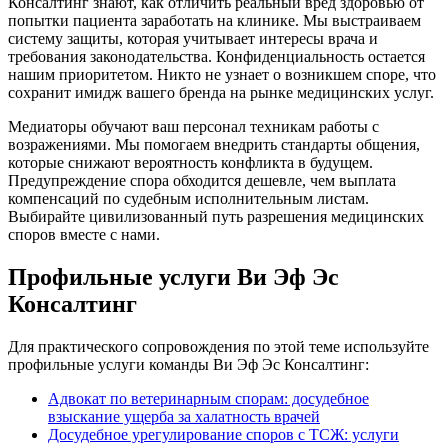
Консалтинг знают, как отличить реальный вред здоровью от
попытки пациента заработать на клинике. Мы выстраиваем
систему защиты, которая учитывает интересы врача и
требования законодательства. Конфиденциальность остается
нашим приоритетом. Никто не узнает о возникшем споре, что
сохранит имидж вашего бренда на рынке медицинских услуг.
Медиаторы обучают ваш персонал техникам работы с
возражениями. Мы помогаем внедрить стандарты общения,
которые снижают вероятность конфликта в будущем.
Предупреждение спора обходится дешевле, чем выплата
компенсаций по судебным исполнительным листам.
Выбирайте цивилизованный путь разрешения медицинских
споров вместе с нами.
Профильные услуги Ви Эф Эс
Консалтинг
Для практического сопровождения по этой теме используйте
профильные услуги команды Ви Эф Эс Консалтинг:
Адвокат по ветеринарным спорам: досудебное
взыскание ущерба за халатность врачей
Досудебное урегулирование споров с ТСЖ: услуги