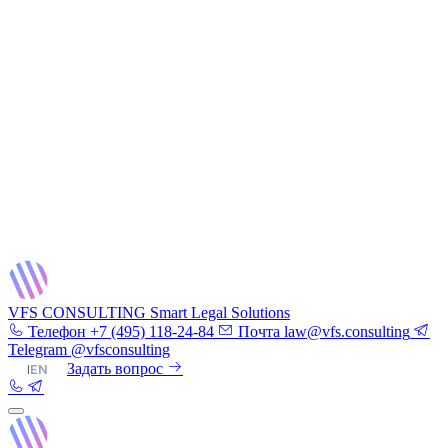
VFS CONSULTING
Smart Legal Solutions
Телефон
+7 (495) 118-24-84
Почта
law@vfs.consulting
Telegram
@vfsconsulting
RU
|
EN
Задать вопрос