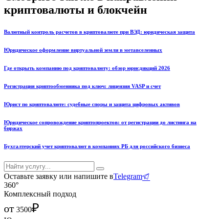
криптовалюты и блокчейн
Валютный контроль расчетов в криптовалюте при ВЭД: юридическая защита
Юридическое оформление виртуальной земли в метавселенных
Где открыть компанию под криптовалюту: обзор юрисдикций 2026
Регистрация криптообменника под ключ: лицензия VASP и счет
Юрист по криптовалюте: судебные споры и защита цифровых активов
Юридическое сопровождение криптопроектов: от регистрации до листинга на
биржах
Бухгалтерский учет криптовалют в компаниях РБ для российского бизнеса
Оставьте заявку или напишите в
Telegram
360°
Комплексный подход
₽
от
3500