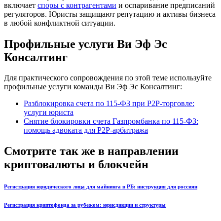
включает
споры с контрагентами
и оспаривание предписаний
регуляторов. Юристы защищают репутацию и активы бизнеса
в любой конфликтной ситуации.
Профильные услуги Ви Эф Эс
Консалтинг
Для практического сопровождения по этой теме используйте
профильные услуги команды Ви Эф Эс Консалтинг:
Разблокировка счета по 115-ФЗ при P2P-торговле:
услуги юриста
Снятие блокировки счета Газпромбанка по 115-ФЗ:
помощь адвоката для P2P-арбитража
Смотрите так же в направлении
криптовалюты и блокчейн
Регистрация юридического лица для майнинга в РБ: инструкция для россиян
Регистрация криптофонда за рубежом: юрисдикции и структуры