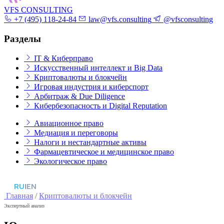
VFS CONSULTING
+7 (495) 118-24-84
law@vfs.consulting
@vfsconsulting
Разделы
IT & Киберправо
Искусственный интеллект и Big Data
Криптовалюты и блокчейн
Игровая индустрия и киберспорт
Арбитраж & Due Diligence
Кибербезопасность и Digital Reputation
Авиационное право
Медиация и переговоры
Налоги и нестандартные активы
Фармацевтическое и медицинское право
Экологическое право
RU
|
EN
Главная
/
Криптовалюты и блокчейн
Экспертный анализ