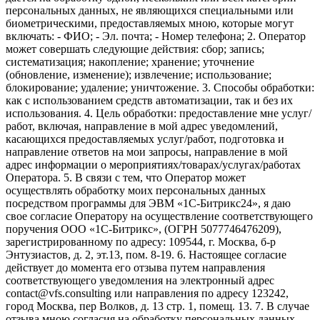
персональных данных, не являющихся специальными или
биометрическими, предоставляемых мною, которые могут
включать: - ФИО; - Эл. почта; - Номер телефона; 2. Оператор
может совершать следующие действия: сбор; запись;
систематизация; накопление; хранение; уточнение
(обновление, изменение); извлечение; использование;
блокирование; удаление; уничтожение. 3. Способы обработки:
как с использованием средств автоматизации, так и без их
использования. 4. Цель обработки: предоставление мне услуг/
работ, включая, направление в мой адрес уведомлений,
касающихся предоставляемых услуг/работ, подготовка и
направление ответов на мои запросы, направление в мой
адрес информации о мероприятиях/товарах/услугах/работах
Оператора. 5. В связи с тем, что Оператор может
осуществлять обработку моих персональных данных
посредством программы для ЭВМ «1С-Битрикс24», я даю
свое согласие Оператору на осуществление соответствующего
поручения ООО «1С-Битрикс», (ОГРН 5077746476209),
зарегистрированному по адресу: 109544, г. Москва, б-р
Энтузиастов, д. 2, эт.13, пом. 8-19. 6. Настоящее согласие
действует до момента его отзыва путем направления
соответствующего уведомления на электронный адрес
contact@vfs.consulting или направления по адресу 123242,
город Москва, пер Волков, д. 13 стр. 1, помещ. 13. 7. В случае
отзыва мною согласия на обработку персональных данных