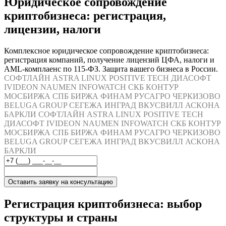
Юридическое сопровождение
криптобизнеса: регистрация,
лицензии, налоги
Комплексное юридическое сопровождение криптобизнеса:
регистрация компаний, получение лицензий ЦФА, налоги и
AML-комплаенс по 115-ФЗ. Защита вашего бизнеса в России.
СОФТЛАЙН
ASTRA LINUX
POSITIVE TECH
ДИАСОФТ
IVIDEON
NAUMEN
INFOWATCH
СКБ КОНТУР
МОСБИРЖА
СПБ БИРЖА
ФИНАМ
РУСАГРО
ЧЕРКИЗОВО
BELUGA GROUP
СЕГЕЖА
ИНГРАД
ВКУСВИЛЛ
АСКОНА
БАРКЛИ
СОФТЛАЙН
ASTRA LINUX
POSITIVE TECH
ДИАСОФТ
IVIDEON
NAUMEN
INFOWATCH
СКБ КОНТУР
МОСБИРЖА
СПБ БИРЖА
ФИНАМ
РУСАГРО
ЧЕРКИЗОВО
BELUGA GROUP
СЕГЕЖА
ИНГРАД
ВКУСВИЛЛ
АСКОНА
БАРКЛИ
Оставить заявку на консультацию
Регистрация криптобизнеса: выбор
структуры и страны