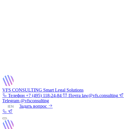
VFS CONSULTING
Smart Legal Solutions
Телефон
+7 (495) 118-24-84
Почта
law@vfs.consulting
Telegram
@vfsconsulting
RU
|
EN
Задать вопрос