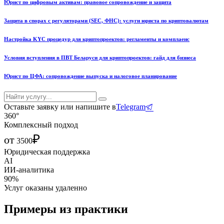
Юрист по цифровым активам: правовое сопровождение и защита
Защита в спорах с регуляторами (SEC, ФНС): услуги юриста по криптовалютам
Настройка KYC процедур для криптопроектов: регламенты и комплаенс
Условия вступления в ПВТ Беларуси для криптопроектов: гайд для бизнеса
Юрист по ЦФА: сопровождение выпуска и налоговое планирование
Оставьте заявку или напишите в
Telegram
360°
Комплексный подход
₽
от
3500
Юридическая поддержка
AI
ИИ-аналитика
90%
Услуг оказаны удаленно
Примеры из практики