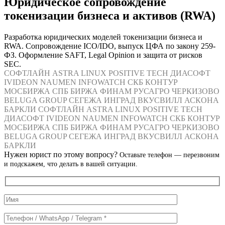
Юридическое сопровождение
токенизации бизнеса и активов (RWA)
Разработка юридических моделей токенизации бизнеса и
RWA. Сопровождение ICO/IDO, выпуск ЦФА по закону 259-
ФЗ. Оформление SAFT, Legal Opinion и защита от рисков
SEC.
СОФТЛАЙН
ASTRA LINUX
POSITIVE TECH
ДИАСОФТ
IVIDEON
NAUMEN
INFOWATCH
СКБ КОНТУР
МОСБИРЖА
СПБ БИРЖА
ФИНАМ
РУСАГРО
ЧЕРКИЗОВО
BELUGA GROUP
СЕГЕЖА
ИНГРАД
ВКУСВИЛЛ
АСКОНА
БАРКЛИ
СОФТЛАЙН
ASTRA LINUX
POSITIVE TECH
ДИАСОФТ
IVIDEON
NAUMEN
INFOWATCH
СКБ КОНТУР
МОСБИРЖА
СПБ БИРЖА
ФИНАМ
РУСАГРО
ЧЕРКИЗОВО
BELUGA GROUP
СЕГЕЖА
ИНГРАД
ВКУСВИЛЛ
АСКОНА
БАРКЛИ
Нужен юрист по этому вопросу?
Оставьте телефон — перезвоним
и подскажем, что делать в вашей ситуации.
Служебные
поля
формы