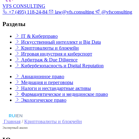
VFS CONSULTING
+7 (495) 118-24-84
law@vfs.consulting
@vfsconsulting
Разделы
IT & Киберправо
Искусственный интеллект и Big Data
Криптовалюты и блокчейн
Игровая индустрия и киберспорт
Арбитраж & Due Diligence
Кибербезопасность и Digital Reputation
Авиационное право
Медиация и переговоры
Налоги и нестандартные активы
Фармацевтическое и медицинское право
Экологическое право
RU
|
EN
Главная
/
Криптовалюты и блокчейн
Экспертный анализ