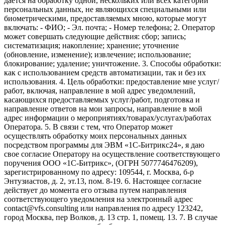
дается на обработку одной, нескольких или всех категорий
персональных данных, не являющихся специальными или
биометрическими, предоставляемых мною, которые могут
включать: - ФИО; - Эл. почта; - Номер телефона; 2. Оператор
может совершать следующие действия: сбор; запись;
систематизация; накопление; хранение; уточнение
(обновление, изменение); извлечение; использование;
блокирование; удаление; уничтожение. 3. Способы обработки:
как с использованием средств автоматизации, так и без их
использования. 4. Цель обработки: предоставление мне услуг/
работ, включая, направление в мой адрес уведомлений,
касающихся предоставляемых услуг/работ, подготовка и
направление ответов на мои запросы, направление в мой
адрес информации о мероприятиях/товарах/услугах/работах
Оператора. 5. В связи с тем, что Оператор может
осуществлять обработку моих персональных данных
посредством программы для ЭВМ «1С-Битрикс24», я даю
свое согласие Оператору на осуществление соответствующего
поручения ООО «1С-Битрикс», (ОГРН 5077746476209),
зарегистрированному по адресу: 109544, г. Москва, б-р
Энтузиастов, д. 2, эт.13, пом. 8-19. 6. Настоящее согласие
действует до момента его отзыва путем направления
соответствующего уведомления на электронный адрес
contact@vfs.consulting или направления по адресу 123242,
город Москва, пер Волков, д. 13 стр. 1, помещ. 13. 7. В случае