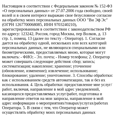
Настоящим в соответствии с Федеральным законом № 152-ФЗ
«О персональных данных» от 27.07.2006 года свободно, своей
волей и в своем интересе выражаю свое безусловное согласие
на обработку моих персональных данных ООО "Ви Эф Эс"
(ОГРН 1267700068085, ИНН 9703240210),
зарегистрированным в соответствии с законодательством РФ
по адресу: 123242, Россия, город Москва, пер Волков, д. 13
стр. 1, помещ. 13 (далее по тексту - Оператор). 1. Согласие
дается на обработку одной, нескольких или всех категорий
персональных данных, не являющихся специальными или
биометрическими, предоставляемых мною, которые могут
включать: - ФИО; - Эл. почта; - Номер телефона; 2. Оператор
может совершать следующие действия: сбор; запись;
систематизация; накопление; хранение; уточнение
(обновление, изменение); извлечение; использование;
блокирование; удаление; уничтожение. 3. Способы обработки:
как с использованием средств автоматизации, так и без их
использования. 4. Цель обработки: предоставление мне услуг/
работ, включая, направление в мой адрес уведомлений,
касающихся предоставляемых услуг/работ, подготовка и
направление ответов на мои запросы, направление в мой
адрес информации о мероприятиях/товарах/услугах/работах
Оператора. 5. В связи с тем, что Оператор может
осуществлять обработку моих персональных данных