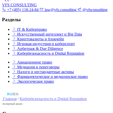
VFS CONSULTING
+7 (495) 118-24-84
law@vfs.consulting
@vfsconsulting
Разделы
IT & Киберправо
Искусственный интеллект и Big Data
Криптовалюты и блокчейн
Игровая индустрия и киберспорт
Арбитраж & Due Diligence
Кибербезопасность и Digital Reputation
Авиационное право
Медиация и переговоры
Налоги и нестандартные активы
Фармацевтическое и медицинское право
Экологическое право
RU
|
EN
Главная
/
Кибербезопасность и Digital Reputation
Экспертный анализ