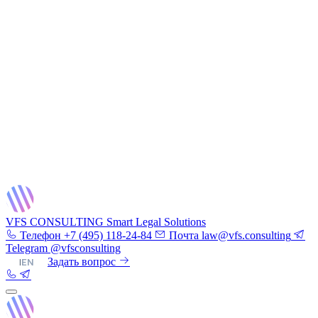
VFS CONSULTING
Smart Legal Solutions
Телефон
+7 (495) 118-24-84
Почта
law@vfs.consulting
Telegram
@vfsconsulting
RU
|
EN
Задать вопрос