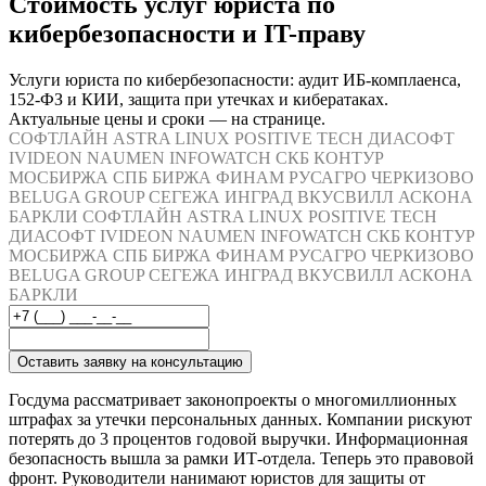
Стоимость услуг юриста по
кибербезопасности и IT-праву
Услуги юриста по кибербезопасности: аудит ИБ-комплаенса,
152-ФЗ и КИИ, защита при утечках и кибератаках.
Актуальные цены и сроки — на странице.
СОФТЛАЙН
ASTRA LINUX
POSITIVE TECH
ДИАСОФТ
IVIDEON
NAUMEN
INFOWATCH
СКБ КОНТУР
МОСБИРЖА
СПБ БИРЖА
ФИНАМ
РУСАГРО
ЧЕРКИЗОВО
BELUGA GROUP
СЕГЕЖА
ИНГРАД
ВКУСВИЛЛ
АСКОНА
БАРКЛИ
СОФТЛАЙН
ASTRA LINUX
POSITIVE TECH
ДИАСОФТ
IVIDEON
NAUMEN
INFOWATCH
СКБ КОНТУР
МОСБИРЖА
СПБ БИРЖА
ФИНАМ
РУСАГРО
ЧЕРКИЗОВО
BELUGA GROUP
СЕГЕЖА
ИНГРАД
ВКУСВИЛЛ
АСКОНА
БАРКЛИ
Оставить заявку на консультацию
Госдума рассматривает законопроекты о многомиллионных
штрафах за утечки персональных данных. Компании рискуют
потерять до 3 процентов годовой выручки. Информационная
безопасность вышла за рамки ИТ-отдела. Теперь это правовой
фронт. Руководители нанимают юристов для защиты от