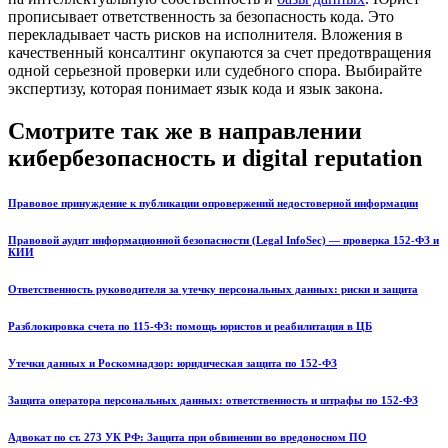
прописывает ответственность за безопасность кода. Это
перекладывает часть рисков на исполнителя. Вложения в
качественный консалтинг окупаются за счет предотвращения
одной серьезной проверки или судебного спора. Выбирайте
экспертизу, которая понимает язык кода и язык закона.
Смотрите так же в направлении
кибербезопасность и digital reputation
Правовое принуждение к публикации опровержений недостоверной информации
Правовой аудит информационной безопасности (Legal InfoSec) — проверка 152-ФЗ и
КИИ
Ответственность руководителя за утечку персональных данных: риски и защита
Разблокировка счета по 115-ФЗ: помощь юристов и реабилитация в ЦБ
Утечки данных и Роскомнадзор: юридическая защита по 152-ФЗ
Защита оператора персональных данных: ответственность и штрафы по 152-ФЗ
Адвокат по ст. 273 УК РФ: Защита при обвинении во вредоносном ПО