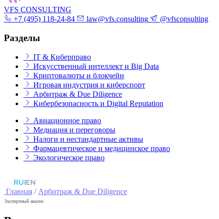
VFS CONSULTING
+7 (495) 118-24-84
law@vfs.consulting
@vfsconsulting
Разделы
IT & Киберправо
Искусственный интеллект и Big Data
Криптовалюты и блокчейн
Игровая индустрия и киберспорт
Арбитраж & Due Diligence
Кибербезопасность и Digital Reputation
Авиационное право
Медиация и переговоры
Налоги и нестандартные активы
Фармацевтическое и медицинское право
Экологическое право
RU
|
EN
Главная
/
Арбитраж & Due Diligence
Экспертный анализ