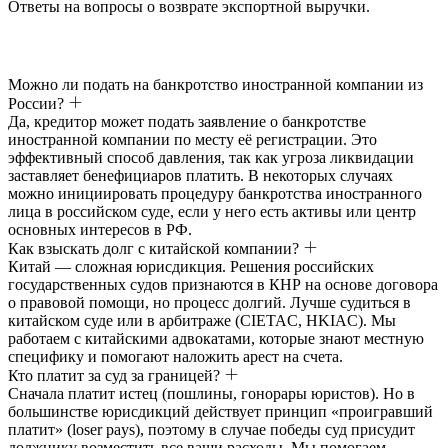
Ответы на вопросы о возврате экспортной выручки.
Можно ли подать на банкротство иностранной компании из
России?
Да, кредитор может подать заявление о банкротстве
иностранной компании по месту её регистрации. Это
эффективный способ давления, так как угроза ликвидации
заставляет бенефициаров платить. В некоторых случаях
можно инициировать процедуру банкротства иностранного
лица в российском суде, если у него есть активы или центр
основных интересов в РФ.
Как взыскать долг с китайской компании?
Китай — сложная юрисдикция. Решения российских
государственных судов признаются в КНР на основе договора
о правовой помощи, но процесс долгий. Лучше судиться в
китайском суде или в арбитраже (CIETAC, HKIAC). Мы
работаем с китайскими адвокатами, которые знают местную
специфику и помогают наложить арест на счета.
Кто платит за суд за границей?
Сначала платит истец (пошлины, гонорары юристов). Но в
большинстве юрисдикций действует принцип «проигравший
платит» (loser pays), поэтому в случае победы суд присудит
должнику возместить все ваши расходы. Мы помогаем