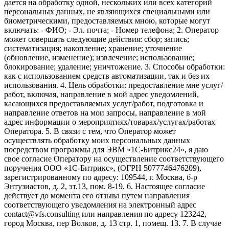
дается на обработку одной, нескольких или всех категорий
персональных данных, не являющихся специальными или
биометрическими, предоставляемых мною, которые могут
включать: - ФИО; - Эл. почта; - Номер телефона; 2. Оператор
может совершать следующие действия: сбор; запись;
систематизация; накопление; хранение; уточнение
(обновление, изменение); извлечение; использование;
блокирование; удаление; уничтожение. 3. Способы обработки:
как с использованием средств автоматизации, так и без их
использования. 4. Цель обработки: предоставление мне услуг/
работ, включая, направление в мой адрес уведомлений,
касающихся предоставляемых услуг/работ, подготовка и
направление ответов на мои запросы, направление в мой
адрес информации о мероприятиях/товарах/услугах/работах
Оператора. 5. В связи с тем, что Оператор может
осуществлять обработку моих персональных данных
посредством программы для ЭВМ «1С-Битрикс24», я даю
свое согласие Оператору на осуществление соответствующего
поручения ООО «1С-Битрикс», (ОГРН 5077746476209),
зарегистрированному по адресу: 109544, г. Москва, б-р
Энтузиастов, д. 2, эт.13, пом. 8-19. 6. Настоящее согласие
действует до момента его отзыва путем направления
соответствующего уведомления на электронный адрес
contact@vfs.consulting или направления по адресу 123242,
город Москва, пер Волков, д. 13 стр. 1, помещ. 13. 7. В случае