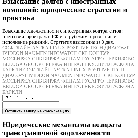
Взыскание долгов с иностранных
компаний: юридические стратегии и
практика
Взыскание задолженности с иностранных контрагентов:
претензии, арбитраж в РФ и за рубежом, признание и
исполнение решений. Стратегия взыскания за 3 дня.
СОФТЛАЙН
ASTRA LINUX
POSITIVE TECH
ДИАСОФТ
IVIDEON
NAUMEN
INFOWATCH
СКБ КОНТУР
МОСБИРЖА
СПБ БИРЖА
ФИНАМ
РУСАГРО
ЧЕРКИЗОВО
BELUGA GROUP
СЕГЕЖА
ИНГРАД
ВКУСВИЛЛ
АСКОНА
БАРКЛИ
СОФТЛАЙН
ASTRA LINUX
POSITIVE TECH
ДИАСОФТ
IVIDEON
NAUMEN
INFOWATCH
СКБ КОНТУР
МОСБИРЖА
СПБ БИРЖА
ФИНАМ
РУСАГРО
ЧЕРКИЗОВО
BELUGA GROUP
СЕГЕЖА
ИНГРАД
ВКУСВИЛЛ
АСКОНА
БАРКЛИ
Оставить заявку на консультацию
Юридические механизмы возврата
трансграничной задолженности