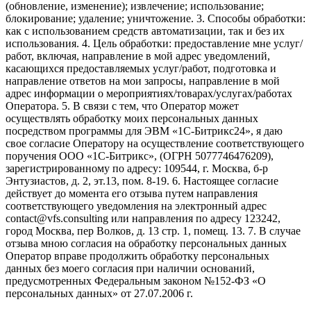
(обновление, изменение); извлечение; использование;
блокирование; удаление; уничтожение. 3. Способы обработки:
как с использованием средств автоматизации, так и без их
использования. 4. Цель обработки: предоставление мне услуг/
работ, включая, направление в мой адрес уведомлений,
касающихся предоставляемых услуг/работ, подготовка и
направление ответов на мои запросы, направление в мой
адрес информации о мероприятиях/товарах/услугах/работах
Оператора. 5. В связи с тем, что Оператор может
осуществлять обработку моих персональных данных
посредством программы для ЭВМ «1С-Битрикс24», я даю
свое согласие Оператору на осуществление соответствующего
поручения ООО «1С-Битрикс», (ОГРН 5077746476209),
зарегистрированному по адресу: 109544, г. Москва, б-р
Энтузиастов, д. 2, эт.13, пом. 8-19. 6. Настоящее согласие
действует до момента его отзыва путем направления
соответствующего уведомления на электронный адрес
contact@vfs.consulting или направления по адресу 123242,
город Москва, пер Волков, д. 13 стр. 1, помещ. 13. 7. В случае
отзыва мною согласия на обработку персональных данных
Оператор вправе продолжить обработку персональных
данных без моего согласия при наличии оснований,
предусмотренных Федеральным законом №152-ФЗ «О
персональных данных» от 27.07.2006 г.