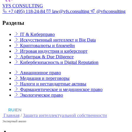
VFS CONSULTING
+7 (495) 118-24-84
law@vfs.consulting
@vfsconsulting
Разделы
IT & Киберправо
Искусственный интеллект и Big Data
Криптовалюты и блокчейн
Игровая индустрия и киберспорт
Арбитраж & Due Diligence
Кибербезопасность и Digital Reputation
Авиационное право
Медиация и переговоры
Налоги и нестандартные активы
Фармацевтическое и медицинское право
Экологическое право
RU
|
EN
Главная
/
Защита интеллектуальной собственности
Экспертный анализ