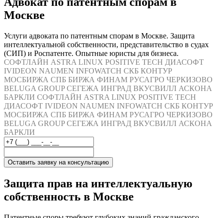
Адвокат по патентным спорам в
Москве
Услуги адвоката по патентным спорам в Москве. Защита
интеллектуальной собственности, представительство в судах
(СИП) и Роспатенте. Опытные юристы для бизнеса.
СОФТЛАЙН
ASTRA LINUX
POSITIVE TECH
ДИАСОФТ
IVIDEON
NAUMEN
INFOWATCH
СКБ КОНТУР
МОСБИРЖА
СПБ БИРЖА
ФИНАМ
РУСАГРО
ЧЕРКИЗОВО
BELUGA GROUP
СЕГЕЖА
ИНГРАД
ВКУСВИЛЛ
АСКОНА
БАРКЛИ
СОФТЛАЙН
ASTRA LINUX
POSITIVE TECH
ДИАСОФТ
IVIDEON
NAUMEN
INFOWATCH
СКБ КОНТУР
МОСБИРЖА
СПБ БИРЖА
ФИНАМ
РУСАГРО
ЧЕРКИЗОВО
BELUGA GROUP
СЕГЕЖА
ИНГРАД
ВКУСВИЛЛ
АСКОНА
БАРКЛИ
Оставить заявку на консультацию
Защита прав на интеллектуальную
собственность в Москве
Патентные споры требуют глубоких знаний гражданского