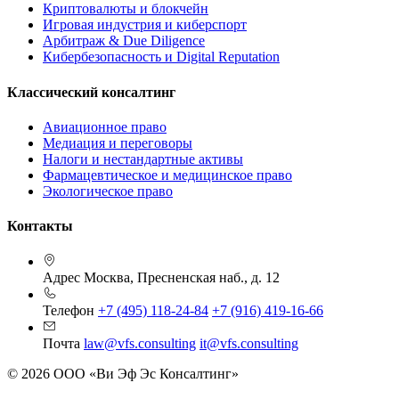
Криптовалюты и блокчейн
Игровая индустрия и киберспорт
Арбитраж & Due Diligence
Кибербезопасность и Digital Reputation
Классический консалтинг
Авиационное право
Медиация и переговоры
Налоги и нестандартные активы
Фармацевтическое и медицинское право
Экологическое право
Контакты
Адрес
Москва, Пресненская наб., д. 12
Телефон
+7 (495) 118-24-84
+7 (916) 419-16-66
Почта
law@vfs.consulting
it@vfs.consulting
© 2026 ООО «Ви Эф Эс Консалтинг»