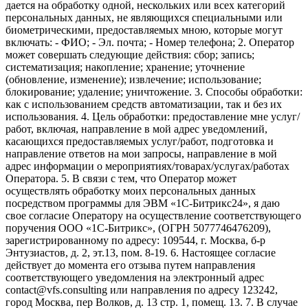
дается на обработку одной, нескольких или всех категорий
персональных данных, не являющихся специальными или
биометрическими, предоставляемых мною, которые могут
включать: - ФИО; - Эл. почта; - Номер телефона; 2. Оператор
может совершать следующие действия: сбор; запись;
систематизация; накопление; хранение; уточнение
(обновление, изменение); извлечение; использование;
блокирование; удаление; уничтожение. 3. Способы обработки:
как с использованием средств автоматизации, так и без их
использования. 4. Цель обработки: предоставление мне услуг/
работ, включая, направление в мой адрес уведомлений,
касающихся предоставляемых услуг/работ, подготовка и
направление ответов на мои запросы, направление в мой
адрес информации о мероприятиях/товарах/услугах/работах
Оператора. 5. В связи с тем, что Оператор может
осуществлять обработку моих персональных данных
посредством программы для ЭВМ «1С-Битрикс24», я даю
свое согласие Оператору на осуществление соответствующего
поручения ООО «1С-Битрикс», (ОГРН 5077746476209),
зарегистрированному по адресу: 109544, г. Москва, б-р
Энтузиастов, д. 2, эт.13, пом. 8-19. 6. Настоящее согласие
действует до момента его отзыва путем направления
соответствующего уведомления на электронный адрес
contact@vfs.consulting или направления по адресу 123242,
город Москва, пер Волков, д. 13 стр. 1, помещ. 13. 7. В случае