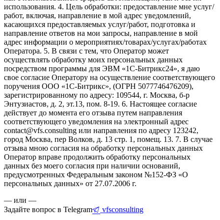
использования. 4. Цель обработки: предоставление мне услуг/
работ, включая, направление в мой адрес уведомлений,
касающихся предоставляемых услуг/работ, подготовка и
направление ответов на мои запросы, направление в мой
адрес информации о мероприятиях/товарах/услугах/работах
Оператора. 5. В связи с тем, что Оператор может
осуществлять обработку моих персональных данных
посредством программы для ЭВМ «1С-Битрикс24», я даю
свое согласие Оператору на осуществление соответствующего
поручения ООО «1С-Битрикс», (ОГРН 5077746476209),
зарегистрированному по адресу: 109544, г. Москва, б-р
Энтузиастов, д. 2, эт.13, пом. 8-19. 6. Настоящее согласие
действует до момента его отзыва путем направления
соответствующего уведомления на электронный адрес
contact@vfs.consulting или направления по адресу 123242,
город Москва, пер Волков, д. 13 стр. 1, помещ. 13. 7. В случае
отзыва мною согласия на обработку персональных данных
Оператор вправе продолжить обработку персональных
данных без моего согласия при наличии оснований,
предусмотренных Федеральным законом №152-ФЗ «О
персональных данных» от 27.07.2006 г.
— или —
Задайте вопрос в Telegram
vfsconsulting