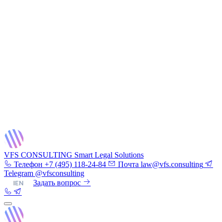
VFS CONSULTING
Smart Legal Solutions
Телефон
+7 (495) 118-24-84
Почта
law@vfs.consulting
Telegram
@vfsconsulting
RU
|
EN
Задать вопрос