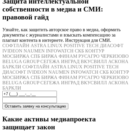
Защита интеллектуальной
собственности в медиа и СМИ:
правовой гайд
Узнайте, как защитить авторское право в медиа, оформить
документы с журналистами и взыскать компенсацию за
плагиат контента в интернете. Инструкция для СМИ.
СОФТЛАЙН
ASTRA LINUX
POSITIVE TECH
ДИАСОФТ
IVIDEON
NAUMEN
INFOWATCH
СКБ КОНТУР
МОСБИРЖА
СПБ БИРЖА
ФИНАМ
РУСАГРО
ЧЕРКИЗОВО
BELUGA GROUP
СЕГЕЖА
ИНГРАД
ВКУСВИЛЛ
АСКОНА
БАРКЛИ
СОФТЛАЙН
ASTRA LINUX
POSITIVE TECH
ДИАСОФТ
IVIDEON
NAUMEN
INFOWATCH
СКБ КОНТУР
МОСБИРЖА
СПБ БИРЖА
ФИНАМ
РУСАГРО
ЧЕРКИЗОВО
BELUGA GROUP
СЕГЕЖА
ИНГРАД
ВКУСВИЛЛ
АСКОНА
БАРКЛИ
Оставить заявку на консультацию
Какие активы медиапроекта
защищает закон