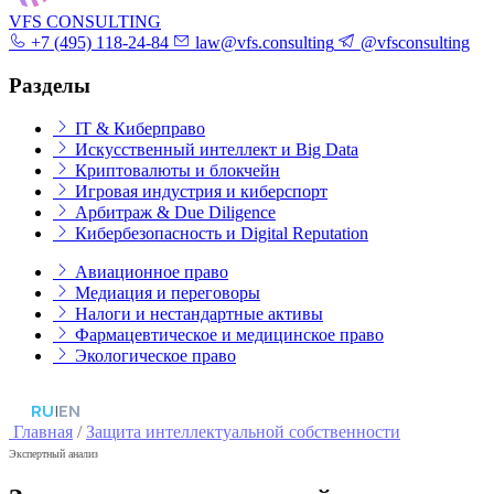
VFS CONSULTING
+7 (495) 118-24-84
law@vfs.consulting
@vfsconsulting
Разделы
IT & Киберправо
Искусственный интеллект и Big Data
Криптовалюты и блокчейн
Игровая индустрия и киберспорт
Арбитраж & Due Diligence
Кибербезопасность и Digital Reputation
Авиационное право
Медиация и переговоры
Налоги и нестандартные активы
Фармацевтическое и медицинское право
Экологическое право
RU
|
EN
Главная
/
Защита интеллектуальной собственности
Экспертный анализ