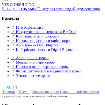
VFS CONSULTING
+7 (495) 118-24-84
law@vfs.consulting
@vfsconsulting
Разделы
IT & Киберправо
Искусственный интеллект и Big Data
Криптовалюты и блокчейн
Игровая индустрия и киберспорт
Арбитраж & Due Diligence
Кибербезопасность и Digital Reputation
Авиационное право
Медиация и переговоры
Налоги и нестандартные активы
Фармацевтическое и медицинское право
Экологическое право
RU
|
EN
Главная
/
Услуги
/
Защита интеллектуальной собственности
Юридическая услуга
Защита интеллектуальной собственности