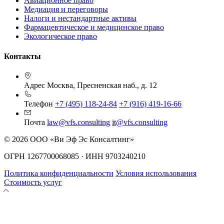
Авиационное право
Медиация и переговоры
Налоги и нестандартные активы
Фармацевтическое и медицинское право
Экологическое право
Контакты
Адрес
Москва, Пресненская наб., д. 12
Телефон
+7 (495) 118-24-84
+7 (916) 419-16-66
Почта
law@vfs.consulting
it@vfs.consulting
© 2026 ООО «Ви Эф Эс Консалтинг»
ОГРН 1267700068085 · ИНН 9703240210
Политика конфиденциальности
Условия использования
Стоимость услуг