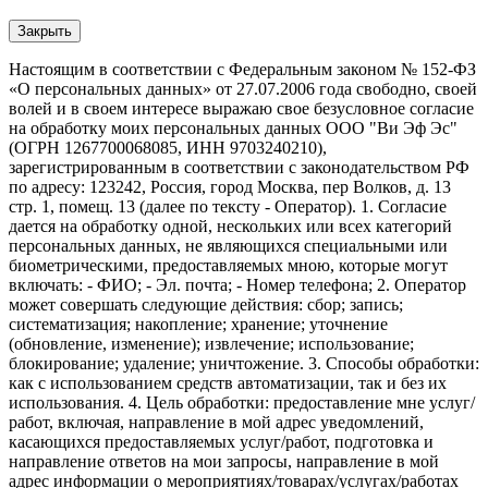
Закрыть
Настоящим в соответствии с Федеральным законом № 152-ФЗ
«О персональных данных» от 27.07.2006 года свободно, своей
волей и в своем интересе выражаю свое безусловное согласие
на обработку моих персональных данных ООО "Ви Эф Эс"
(ОГРН 1267700068085, ИНН 9703240210),
зарегистрированным в соответствии с законодательством РФ
по адресу: 123242, Россия, город Москва, пер Волков, д. 13
стр. 1, помещ. 13 (далее по тексту - Оператор). 1. Согласие
дается на обработку одной, нескольких или всех категорий
персональных данных, не являющихся специальными или
биометрическими, предоставляемых мною, которые могут
включать: - ФИО; - Эл. почта; - Номер телефона; 2. Оператор
может совершать следующие действия: сбор; запись;
систематизация; накопление; хранение; уточнение
(обновление, изменение); извлечение; использование;
блокирование; удаление; уничтожение. 3. Способы обработки:
как с использованием средств автоматизации, так и без их
использования. 4. Цель обработки: предоставление мне услуг/
работ, включая, направление в мой адрес уведомлений,
касающихся предоставляемых услуг/работ, подготовка и
направление ответов на мои запросы, направление в мой
адрес информации о мероприятиях/товарах/услугах/работах