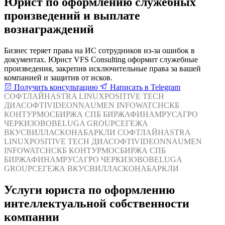
Юрист по оформлению служебных
произведений и выплате
вознаграждений
Бизнес теряет права на ИС сотрудников из-за ошибок в
документах. Юрист VFS Consulting оформит служебные
произведения, закрепив исключительные права за вашей
компанией и защитив от исков.
Получить консультацию
Написать в Telegram
СОФТЛАЙН
ASTRA LINUX
POSITIVE TECH
ДИАСОФТ
IVIDEON
NAUMEN
INFOWATCH
СКБ
КОНТУР
МОСБИРЖА
СПБ БИРЖА
ФИНАМ
РУСАГРО
ЧЕРКИЗОВО
BELUGA GROUP
СЕГЕЖА
ВКУСВИЛЛ
АСКОНА
БАРКЛИ
СОФТЛАЙН
ASTRA
LINUX
POSITIVE TECH
ДИАСОФТ
IVIDEON
NAUMEN
INFOWATCH
СКБ КОНТУР
МОСБИРЖА
СПБ
БИРЖА
ФИНАМ
РУСАГРО
ЧЕРКИЗОВО
BELUGA
GROUP
СЕГЕЖА
ВКУСВИЛЛ
АСКОНА
БАРКЛИ
Услуги юриста по оформлению
интеллектуальной собственности
компании