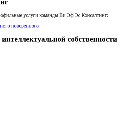
инг
профильные услуги команды Ви Эф Эс Консалтинг:
тного поверенного
 интеллектуальной собственности