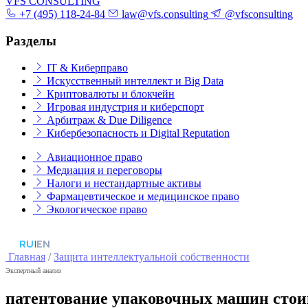
VFS CONSULTING
+7 (495) 118-24-84
law@vfs.consulting
@vfsconsulting
Разделы
IT & Киберправо
Искусственный интеллект и Big Data
Криптовалюты и блокчейн
Игровая индустрия и киберспорт
Арбитраж & Due Diligence
Кибербезопасность и Digital Reputation
Авиационное право
Медиация и переговоры
Налоги и нестандартные активы
Фармацевтическое и медицинское право
Экологическое право
RU
|
EN
Главная
/
Защита интеллектуальной собственности
Экспертный анализ
патентование упаковочных машин стои