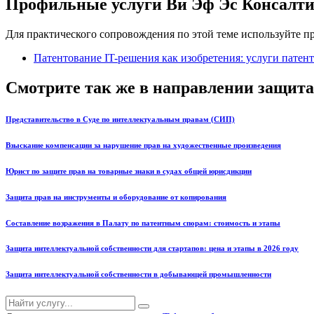
Профильные услуги Ви Эф Эс Консалт
Для практического сопровождения по этой теме используйте 
Патентование IT-решения как изобретения: услуги патен
Смотрите так же в направлении защита
Представительство в Суде по интеллектуальным правам (СИП)
Взыскание компенсации за нарушение прав на художественные произведения
Юрист по защите прав на товарные знаки в судах общей юрисдикции
Защита прав на инструменты и оборудование от копирования
Составление возражения в Палату по патентным спорам: стоимость и этапы
Защита интеллектуальной собственности для стартапов: цена и этапы в 2026 году
Защита интеллектуальной собственности в добывающей промышленности