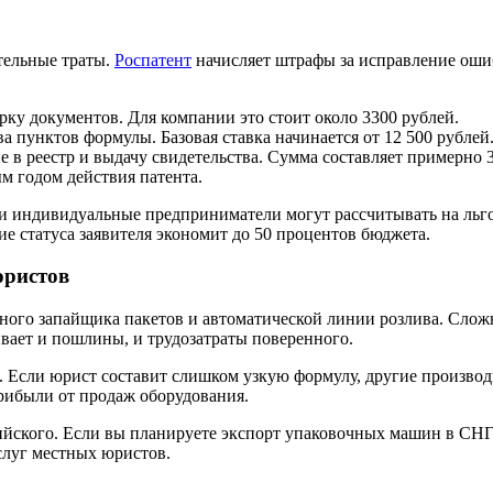
тельные траты.
Роспатент
начисляет штрафы за исправление оши
ку документов. Для компании это стоит около 3300 рублей.
а пунктов формулы. Базовая ставка начинается от 12 500 рублей
е в реестр и выдачу свидетельства. Сумма составляет примерно 
м годом действия патента.
и индивидуальные предприниматели могут рассчитывать на льго
е статуса заявителя экономит до 50 процентов бюджета.
юристов
чного запайщика пакетов и автоматической линии розлива. Сло
вает и пошлины, и трудозатраты поверенного.
. Если юрист составит слишком узкую формулу, другие производ
рибыли от продаж оборудования.
сийского. Если вы планируете экспорт упаковочных машин в СНГ
слуг местных юристов.