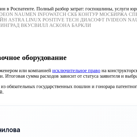
н в Роспатенте. Полный разбор затрат: госпошлины, услуги юр
IDEON
NAUMEN
INFOWATCH
СКБ КОНТУР
МОСБИРЖА
СП
ЙН
ASTRA LINUX
POSITIVE TECH
ДИАСОФТ
IVIDEON
NA
ИНГРАД
ВКУСВИЛЛ
АСКОНА
БАРКЛИ
вочное оборудование
инженером или компанией
исключительное право
на конструкторс
и. Итоговая сумма расходов зависит от статуса заявителя и выб
из обязательных государственных пошлин и гонорара патентно
й.
нилова