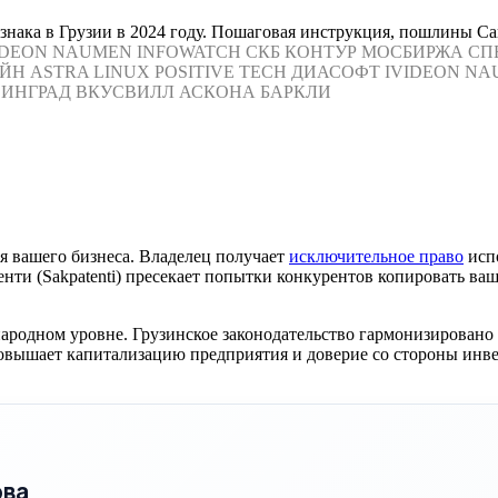
 знака в Грузии в 2024 году. Пошаговая инструкция, пошлины С
IDEON
NAUMEN
INFOWATCH
СКБ КОНТУР
МОСБИРЖА
СП
ЙН
ASTRA LINUX
POSITIVE TECH
ДИАСОФТ
IVIDEON
NA
ИНГРАД
ВКУСВИЛЛ
АСКОНА
БАРКЛИ
я вашего бизнеса. Владелец получает
исключительное право
испо
ти (Sakpatenti) пресекает попытки конкурентов копировать ваш
родном уровне. Грузинское законодательство гармонизировано 
овышает капитализацию предприятия и доверие со стороны инве
ова