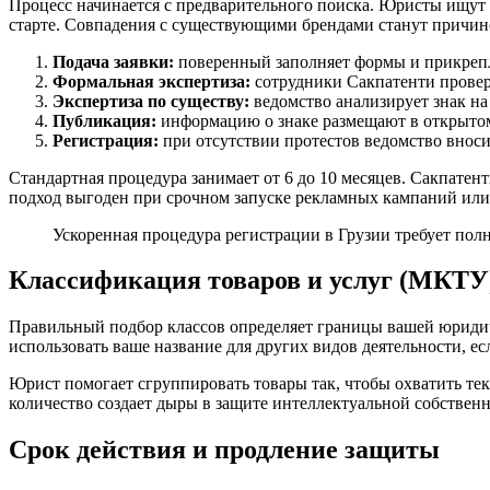
Процесс начинается с предварительного поиска. Юристы ищут 
старте. Совпадения с существующими брендами станут причино
Подача заявки:
поверенный заполняет формы и прикрепл
Формальная экспертиза:
сотрудники Сакпатенти провер
Экспертиза по существу:
ведомство анализирует знак на
Публикация:
информацию о знаке размещают в открытом 
Регистрация:
при отсутствии протестов ведомство вноси
Стандартная процедура занимает от 6 до 10 месяцев. Сакпатен
подход выгоден при срочном запуске рекламных кампаний или
Ускоренная процедура регистрации в Грузии требует пол
Классификация товаров и услуг (МКТУ
Правильный подбор классов определяет границы вашей юриди
использовать ваше название для других видов деятельности, ес
Юрист помогает сгруппировать товары так, чтобы охватить те
количество создает дыры в защите интеллектуальной собствен
Срок действия и продление защиты