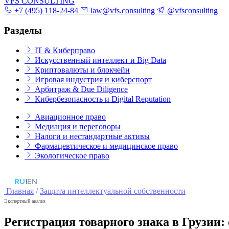
VFS CONSULTING
+7 (495) 118-24-84
law@vfs.consulting
@vfsconsulting
Разделы
IT & Киберправо
Искусственный интеллект и Big Data
Криптовалюты и блокчейн
Игровая индустрия и киберспорт
Арбитраж & Due Diligence
Кибербезопасность и Digital Reputation
Авиационное право
Медиация и переговоры
Налоги и нестандартные активы
Фармацевтическое и медицинское право
Экологическое право
RU
|
EN
Главная
/
Защита интеллектуальной собственности
Экспертный анализ
Регистрация товарного знака в Грузии: 