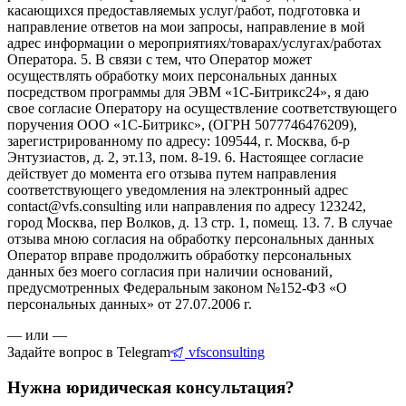
касающихся предоставляемых услуг/работ, подготовка и
направление ответов на мои запросы, направление в мой
адрес информации о мероприятиях/товарах/услугах/работах
Оператора. 5. В связи с тем, что Оператор может
осуществлять обработку моих персональных данных
посредством программы для ЭВМ «1С-Битрикс24», я даю
свое согласие Оператору на осуществление соответствующего
поручения ООО «1С-Битрикс», (ОГРН 5077746476209),
зарегистрированному по адресу: 109544, г. Москва, б-р
Энтузиастов, д. 2, эт.13, пом. 8-19. 6. Настоящее согласие
действует до момента его отзыва путем направления
соответствующего уведомления на электронный адрес
contact@vfs.consulting или направления по адресу 123242,
город Москва, пер Волков, д. 13 стр. 1, помещ. 13. 7. В случае
отзыва мною согласия на обработку персональных данных
Оператор вправе продолжить обработку персональных
данных без моего согласия при наличии оснований,
предусмотренных Федеральным законом №152-ФЗ «О
персональных данных» от 27.07.2006 г.
— или —
Задайте вопрос в Telegram
vfsconsulting
Нужна юридическая консультация?