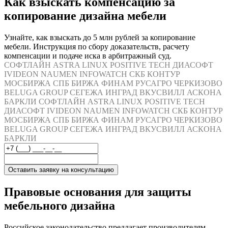
Как взыскать компенсацию за
копирование дизайна мебели
Узнайте, как взыскать до 5 млн рублей за копирование
мебели. Инструкция по сбору доказательств, расчету
компенсации и подаче иска в арбитражный суд.
СОФТЛАЙН
ASTRA LINUX
POSITIVE TECH
ДИАСОФТ
IVIDEON
NAUMEN
INFOWATCH
СКБ КОНТУР
МОСБИРЖА
СПБ БИРЖА
ФИНАМ
РУСАГРО
ЧЕРКИЗОВО
BELUGA GROUP
СЕГЕЖА
ИНГРАД
ВКУСВИЛЛ
АСКОНА
БАРКЛИ
СОФТЛАЙН
ASTRA LINUX
POSITIVE TECH
ДИАСОФТ
IVIDEON
NAUMEN
INFOWATCH
СКБ КОНТУР
МОСБИРЖА
СПБ БИРЖА
ФИНАМ
РУСАГРО
ЧЕРКИЗОВО
BELUGA GROUP
СЕГЕЖА
ИНГРАД
ВКУСВИЛЛ
АСКОНА
БАРКЛИ
Оставить заявку на консультацию
Правовые основания для защиты
мебельного дизайна
Российское законодательство предлагает производителям