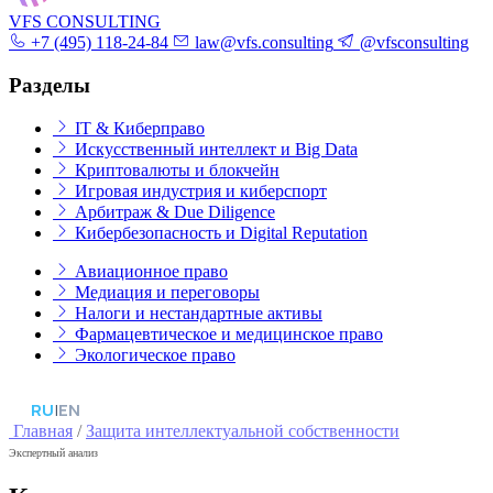
VFS CONSULTING
+7 (495) 118-24-84
law@vfs.consulting
@vfsconsulting
Разделы
IT & Киберправо
Искусственный интеллект и Big Data
Криптовалюты и блокчейн
Игровая индустрия и киберспорт
Арбитраж & Due Diligence
Кибербезопасность и Digital Reputation
Авиационное право
Медиация и переговоры
Налоги и нестандартные активы
Фармацевтическое и медицинское право
Экологическое право
RU
|
EN
Главная
/
Защита интеллектуальной собственности
Экспертный анализ