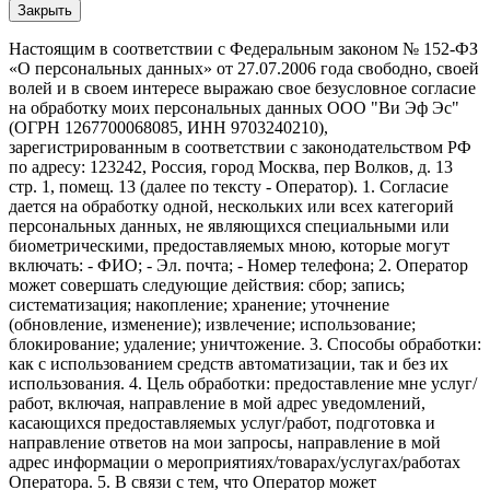
Закрыть
Настоящим в соответствии с Федеральным законом № 152-ФЗ
«О персональных данных» от 27.07.2006 года свободно, своей
волей и в своем интересе выражаю свое безусловное согласие
на обработку моих персональных данных ООО "Ви Эф Эс"
(ОГРН 1267700068085, ИНН 9703240210),
зарегистрированным в соответствии с законодательством РФ
по адресу: 123242, Россия, город Москва, пер Волков, д. 13
стр. 1, помещ. 13 (далее по тексту - Оператор). 1. Согласие
дается на обработку одной, нескольких или всех категорий
персональных данных, не являющихся специальными или
биометрическими, предоставляемых мною, которые могут
включать: - ФИО; - Эл. почта; - Номер телефона; 2. Оператор
может совершать следующие действия: сбор; запись;
систематизация; накопление; хранение; уточнение
(обновление, изменение); извлечение; использование;
блокирование; удаление; уничтожение. 3. Способы обработки:
как с использованием средств автоматизации, так и без их
использования. 4. Цель обработки: предоставление мне услуг/
работ, включая, направление в мой адрес уведомлений,
касающихся предоставляемых услуг/работ, подготовка и
направление ответов на мои запросы, направление в мой
адрес информации о мероприятиях/товарах/услугах/работах
Оператора. 5. В связи с тем, что Оператор может