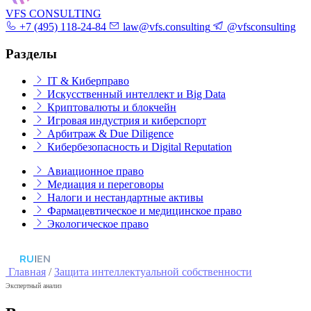
VFS CONSULTING
+7 (495) 118-24-84
law@vfs.consulting
@vfsconsulting
Разделы
IT & Киберправо
Искусственный интеллект и Big Data
Криптовалюты и блокчейн
Игровая индустрия и киберспорт
Арбитраж & Due Diligence
Кибербезопасность и Digital Reputation
Авиационное право
Медиация и переговоры
Налоги и нестандартные активы
Фармацевтическое и медицинское право
Экологическое право
RU
|
EN
Главная
/
Защита интеллектуальной собственности
Экспертный анализ