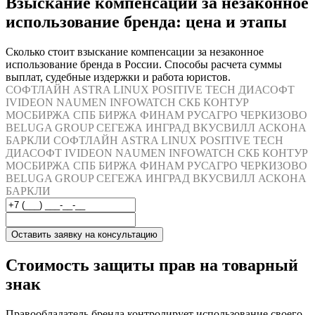
Взыскание компенсации за незаконное
использование бренда: цена и этапы
Сколько стоит взыскание компенсации за незаконное
использование бренда в России. Способы расчета суммы
выплат, судебные издержки и работа юристов.
СОФТЛАЙН
ASTRA LINUX
POSITIVE TECH
ДИАСОФТ
IVIDEON
NAUMEN
INFOWATCH
СКБ КОНТУР
МОСБИРЖА
СПБ БИРЖА
ФИНАМ
РУСАГРО
ЧЕРКИЗОВО
BELUGA GROUP
СЕГЕЖА
ИНГРАД
ВКУСВИЛЛ
АСКОНА
БАРКЛИ
СОФТЛАЙН
ASTRA LINUX
POSITIVE TECH
ДИАСОФТ
IVIDEON
NAUMEN
INFOWATCH
СКБ КОНТУР
МОСБИРЖА
СПБ БИРЖА
ФИНАМ
РУСАГРО
ЧЕРКИЗОВО
BELUGA GROUP
СЕГЕЖА
ИНГРАД
ВКУСВИЛЛ
АСКОНА
БАРКЛИ
Оставить заявку на консультацию
Стоимость защиты прав на товарный
знак
Правообладатель бренда контролирует использование своего