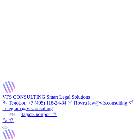
VFS CONSULTING
Smart Legal Solutions
Телефон
+7 (495) 118-24-84
Почта
law@vfs.consulting
Telegram
@vfsconsulting
RU
|
EN
Задать вопрос