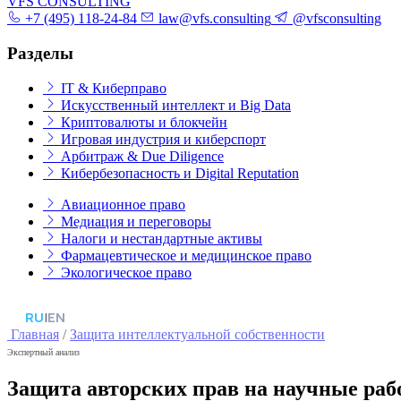
VFS CONSULTING
+7 (495) 118-24-84
law@vfs.consulting
@vfsconsulting
Разделы
IT & Киберправо
Искусственный интеллект и Big Data
Криптовалюты и блокчейн
Игровая индустрия и киберспорт
Арбитраж & Due Diligence
Кибербезопасность и Digital Reputation
Авиационное право
Медиация и переговоры
Налоги и нестандартные активы
Фармацевтическое и медицинское право
Экологическое право
RU
|
EN
Главная
/
Защита интеллектуальной собственности
Экспертный анализ
Защита авторских прав на научные раб