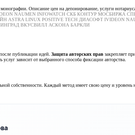
 монографии. Описание цен на депонирование, услуги нотариуса
IDEON
NAUMEN
INFOWATCH
СКБ КОНТУР
МОСБИРЖА
СП
ЙН
ASTRA LINUX
POSITIVE TECH
ДИАСОФТ
IVIDEON
NA
ИНГРАД
ВКУСВИЛЛ
АСКОНА
БАРКЛИ
 после публикации идей.
Защита авторских прав
закрепляет пр
ь услуг зависит от выбранного способа фиксации авторства.
ной собственности. Каждый метод имеет свою цену и уровень 
ова