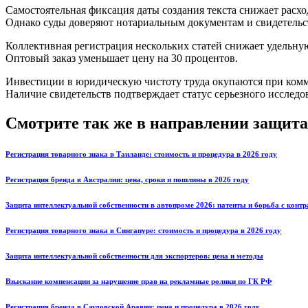
Самостоятельная фиксация даты создания текста снижает расх
Однако суды доверяют нотариальным документам и свидетельс
Коллективная регистрация нескольких статей снижает удельну
Оптовый заказ уменьшает цену на 30 процентов.
Инвестиции в юридическую чистоту труда окупаются при комм
Наличие свидетельств подтверждает статус серьезного исследов
Смотрите так же в направлении защита
Регистрация товарного знака в Таиланде: стоимость и процедура в 2026 году
Регистрация бренда в Австралии: цена, сроки и пошлины в 2026 году
Защита интеллектуальной собственности в автопроме 2026: патенты и борьба с конт
Регистрация товарного знака в Сингапуре: стоимость и процедура в 2026 году
Защита интеллектуальной собственности для экспортеров: цена и методы
Взыскание компенсации за нарушение прав на рекламные ролики по ГК РФ
Регистрация бренда в Саудовской Аравии: цена и процедура в 2026 году