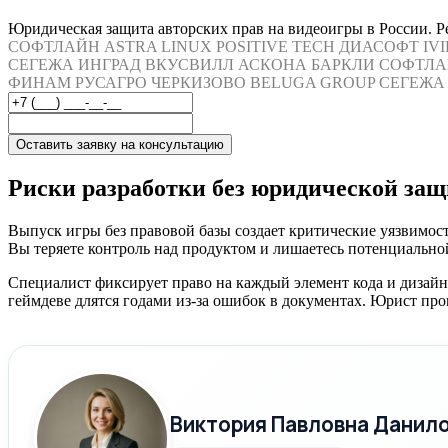
Юридическая защита авторских прав на видеоигры в России. Ре
СОФТЛАЙН
ASTRA LINUX
POSITIVE TECH
ДИАСОФТ
IV
СЕГЕЖА
ИНГРАД
ВКУСВИЛЛ
АСКОНА
БАРКЛИ
СОФТЛА
ФИНАМ
РУСАГРО
ЧЕРКИЗОВО
BELUGA GROUP
СЕГЕЖА
Оставить заявку на консультацию
Риски разработки без юридической за
Выпуск игры без правовой базы создает критические уязвимос
Вы теряете контроль над продуктом и лишаетесь потенциальн
Специалист фиксирует право на каждый элемент кода и дизайн
геймдеве длятся годами из-за ошибок в документах. Юрист про
Виктория Павловна Данил