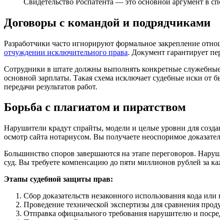
Свидетельство Роспатента — это основной аргумент в с
Договоры с командой и подрядчиками
Разработчики часто игнорируют формальное закрепление отно
отчуждении исключительного права
. Документ гарантирует пер
Сотрудники в штате должны выполнять конкретные служебные 
основной зарплаты. Такая схема исключает судебные иски от б
передачи результатов работ.
Борьба с плагиатом и пиратством
Нарушители крадут спрайты, модели и целые уровни для созда
осмотр сайта нотариусом. Вы получаете неоспоримое доказател
Большинство споров завершаются на этапе переговоров. Наруш
суд. Вы требуете компенсацию до пяти миллионов рублей за к
Этапы судебной защиты прав:
Сбор доказательств незаконного использования кода или 
Проведение технической экспертизы для сравнения прод
Отправка официального требования нарушителю и посре