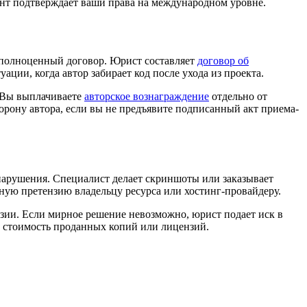
ент подтверждает ваши права на международном уровне.
 полноценный договор. Юрист составляет
договор об
ации, когда автор забирает код после ухода из проекта.
. Вы выплачиваете
авторское вознаграждение
отдельно от
орону автора, если вы не предъявите подписанный акт приема-
нарушения. Специалист делает скриншоты или заказывает
бную претензию владельцу ресурса или хостинг-провайдеру.
зии. Если мирное решение невозможно, юрист подает иск в
е стоимость проданных копий или лицензий.