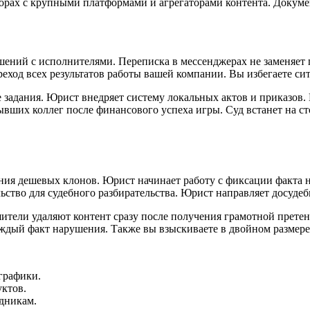
порах с крупными платформами и агрегаторами контента. Докум
шений с исполнителями. Переписка в мессенджерах не заменяет
еход всех результатов работы вашей компании. Вы избегаете ситу
задания. Юрист внедряет систему локальных актов и приказов
ывших коллег после финансового успеха игры. Суд встанет на ст
ния дешевых клонов. Юрист начинает работу с фиксации факта 
ьство для судебного разбирательства. Юрист направляет досуде
ители удаляют контент сразу после получения грамотной претен
аждый факт нарушения. Также вы взыскиваете в двойном размер
графики.
уктов.
дникам.