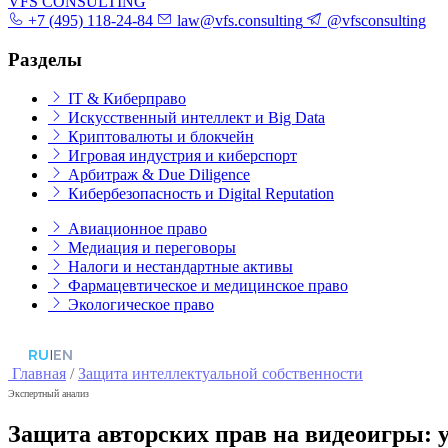
VFS CONSULTING
+7 (495) 118-24-84
law@vfs.consulting
@vfsconsulting
Разделы
IT & Киберправо
Искусственный интеллект и Big Data
Криптовалюты и блокчейн
Игровая индустрия и киберспорт
Арбитраж & Due Diligence
Кибербезопасность и Digital Reputation
Авиационное право
Медиация и переговоры
Налоги и нестандартные активы
Фармацевтическое и медицинское право
Экологическое право
RU
|
EN
Главная
/
Защита интеллектуальной собственности
Экспертный анализ
Защита авторских прав на видеоигры: у