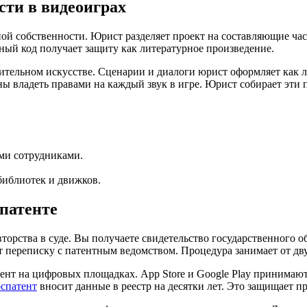
сти в видеоиграх
ой собственности. Юрист разделяет проект на составляющие час
ый код получает защиту как литературное произведение.
зительном искусстве. Сценарии и диалоги юрист оформляет как
владеть правами на каждый звук в игре. Юрист собирает эти п
ми сотрудниками.
библиотек и движков.
патенте
торства в суде. Вы получаете свидетельство государственного о
т переписку с патентным ведомством. Процедура занимает от дву
тент на цифровых площадках. App Store и Google Play принима
спатент
вносит данные в реестр на десятки лет. Это защищает пр