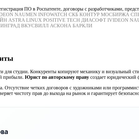
гистрация ПО в Роспатенте, договоры с разработчиками, предста
IDEON
NAUMEN
INFOWATCH
СКБ КОНТУР
МОСБИРЖА
СП
ЙН
ASTRA LINUX
POSITIVE TECH
ДИАСОФТ
IVIDEON
NA
ИНГРАД
ВКУСВИЛЛ
АСКОНА
БАРКЛИ
щиты
ти для студии. Конкуренты копируют механику и визуальный ст
ой прибыли.
Юрист по авторскому праву
создает юридический 
а. Отсутствие четких договоров с художниками или программист
веряет чистоту прав до выхода на рынок и гарантирует безопас
ова