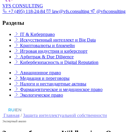
VFS CONSULTING
+7 (495) 118-24-84
law@vfs.consulting
@vfsconsulting
Разделы
IT & Киберправо
Искусственный интеллект и Big Data
Криптовалюты и блокчейн
Игровая индустрия и киберспорт
Арбитраж & Due Diligence
Кибербезопасность и Digital Reputation
Авиационное право
Медиация и переговоры
Налоги и нестандартные активы
Фармацевтическое и медицинское право
Экологическое право
RU
|
EN
Главная
/
Защита интеллектуальной собственности
Экспертный анализ