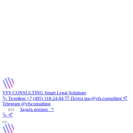
VFS CONSULTING
Smart Legal Solutions
Телефон
+7 (495) 118-24-84
Почта
law@vfs.consulting
Telegram
@vfsconsulting
RU
|
EN
Задать вопрос