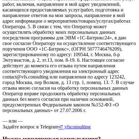
работ, включая, направление в мой адрес уведомлений,
касающихся предоставляемых услуг/работ, подготовка и
направление ответов на мои запросы, направление в мой
адрес информации о мероприятиях/товарах/услугах/работах
Оператора. 5. В связи с тем, что Оператор может
осуществлять обработку моих персональных данных
посредством программы для ЭВМ «1С-Битрикс24», я даю
свое согласие Оператору на осуществление соответствующего
поручения ООО «1С-Битрикс», (ОГРН 5077746476209),
зарегистрированному по адресу: 109544, г. Москва, б-р
Энтузиастов, д. 2, эт.13, пом. 8-19. 6. Настоящее согласие
действует до момента его отзыва путем направления
соответствующего уведомления на электронный адрес
contact@vfs.consulting или направления по адресу 123242,
город Москва, пер Волков, д. 13 стр. 1, помещ. 13. 7. В случае
отзыва мною согласия на обработку персональных данных
Оператор вправе продолжить обработку персональных
данных без моего согласия при наличии оснований,
предусмотренных Федеральным законом №152-ФЗ «О
персональных данных» от 27.07.2006 г.
— или —
Задайте вопрос в Telegram
vfsconsulting
Нужна юридическая консультация?