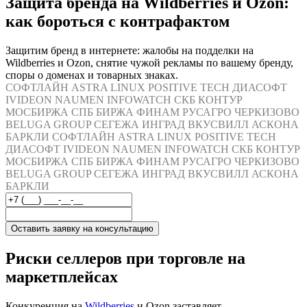
Защита бренда на Wildberries и Ozon:
как бороться с контрафактом
Защитим бренд в интернете: жалобы на подделки на
Wildberries и Ozon, снятие чужой рекламы по вашему бренду,
споры о доменах и товарных знаках.
СОФТЛАЙН
ASTRA LINUX
POSITIVE TECH
ДИАСОФТ
IVIDEON
NAUMEN
INFOWATCH
СКБ КОНТУР
МОСБИРЖА
СПБ БИРЖА
ФИНАМ
РУСАГРО
ЧЕРКИЗОВО
BELUGA GROUP
СЕГЕЖА
ИНГРАД
ВКУСВИЛЛ
АСКОНА
БАРКЛИ
СОФТЛАЙН
ASTRA LINUX
POSITIVE TECH
ДИАСОФТ
IVIDEON
NAUMEN
INFOWATCH
СКБ КОНТУР
МОСБИРЖА
СПБ БИРЖА
ФИНАМ
РУСАГРО
ЧЕРКИЗОВО
BELUGA GROUP
СЕГЕЖА
ИНГРАД
ВКУСВИЛЛ
АСКОНА
БАРКЛИ
Оставить заявку на консультацию
Риски селлеров при торговле на
маркетплейсах
Конкуренция на
Wildberries
и Ozon заставляет