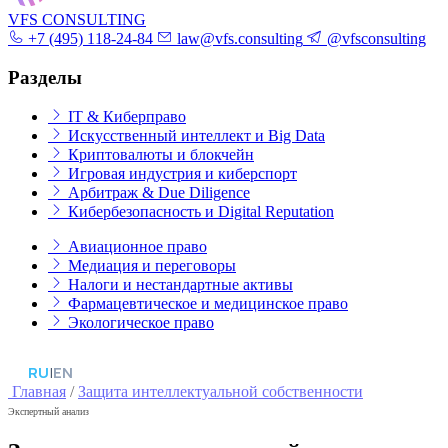
VFS CONSULTING
+7 (495) 118-24-84
law@vfs.consulting
@vfsconsulting
Разделы
IT & Киберправо
Искусственный интеллект и Big Data
Криптовалюты и блокчейн
Игровая индустрия и киберспорт
Арбитраж & Due Diligence
Кибербезопасность и Digital Reputation
Авиационное право
Медиация и переговоры
Налоги и нестандартные активы
Фармацевтическое и медицинское право
Экологическое право
RU
|
EN
Главная
/
Защита интеллектуальной собственности
Экспертный анализ