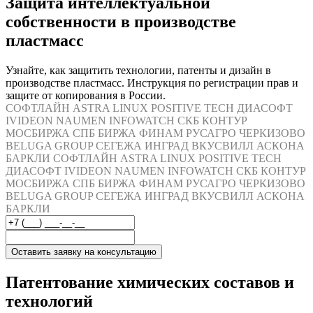
Защита интеллектуальной
собственности в производстве
пластмасс
Узнайте, как защитить технологии, патенты и дизайн в
производстве пластмасс. Инструкция по регистрации прав и
защите от копирования в России.
СОФТЛАЙН
ASTRA LINUX
POSITIVE TECH
ДИАСОФТ
IVIDEON
NAUMEN
INFOWATCH
СКБ КОНТУР
МОСБИРЖА
СПБ БИРЖА
ФИНАМ
РУСАГРО
ЧЕРКИЗОВО
BELUGA GROUP
СЕГЕЖА
ИНГРАД
ВКУСВИЛЛ
АСКОНА
БАРКЛИ
СОФТЛАЙН
ASTRA LINUX
POSITIVE TECH
ДИАСОФТ
IVIDEON
NAUMEN
INFOWATCH
СКБ КОНТУР
МОСБИРЖА
СПБ БИРЖА
ФИНАМ
РУСАГРО
ЧЕРКИЗОВО
BELUGA GROUP
СЕГЕЖА
ИНГРАД
ВКУСВИЛЛ
АСКОНА
БАРКЛИ
Оставить заявку на консультацию
Патентование химических составов и
технологий