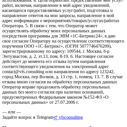
использования. 4. Цель обработки: предоставление мне услуг/
работ, включая, направление в мой адрес уведомлений,
касающихся предоставляемых услуг/работ, подготовка и
направление ответов на мои запросы, направление в мой
адрес информации о мероприятиях/товарах/услугах/работах
Оператора. 5. В связи с тем, что Оператор может
осуществлять обработку моих персональных данных
посредством программы для ЭВМ «1С-Битрикс24», я даю
свое согласие Оператору на осуществление соответствующего
поручения ООО «1С-Битрикс», (ОГРН 5077746476209),
зарегистрированному по адресу: 109544, г. Москва, б-р
Энтузиастов, д. 2, эт.13, пом. 8-19. 6. Настоящее согласие
действует до момента его отзыва путем направления
соответствующего уведомления на электронный адрес
contact@vfs.consulting или направления по адресу 123242,
город Москва, пер Волков, д. 13 стр. 1, помещ. 13. 7. В случае
отзыва мною согласия на обработку персональных данных
Оператор вправе продолжить обработку персональных
данных без моего согласия при наличии оснований,
предусмотренных Федеральным законом №152-ФЗ «О
персональных данных» от 27.07.2006 г.
— или —
Задайте вопрос в Telegram
vfsconsulting