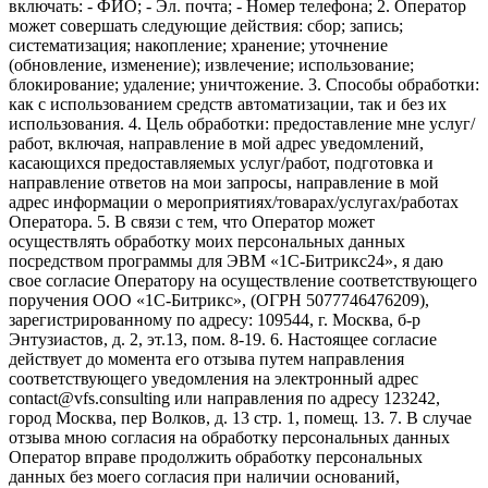
включать: - ФИО; - Эл. почта; - Номер телефона; 2. Оператор
может совершать следующие действия: сбор; запись;
систематизация; накопление; хранение; уточнение
(обновление, изменение); извлечение; использование;
блокирование; удаление; уничтожение. 3. Способы обработки:
как с использованием средств автоматизации, так и без их
использования. 4. Цель обработки: предоставление мне услуг/
работ, включая, направление в мой адрес уведомлений,
касающихся предоставляемых услуг/работ, подготовка и
направление ответов на мои запросы, направление в мой
адрес информации о мероприятиях/товарах/услугах/работах
Оператора. 5. В связи с тем, что Оператор может
осуществлять обработку моих персональных данных
посредством программы для ЭВМ «1С-Битрикс24», я даю
свое согласие Оператору на осуществление соответствующего
поручения ООО «1С-Битрикс», (ОГРН 5077746476209),
зарегистрированному по адресу: 109544, г. Москва, б-р
Энтузиастов, д. 2, эт.13, пом. 8-19. 6. Настоящее согласие
действует до момента его отзыва путем направления
соответствующего уведомления на электронный адрес
contact@vfs.consulting или направления по адресу 123242,
город Москва, пер Волков, д. 13 стр. 1, помещ. 13. 7. В случае
отзыва мною согласия на обработку персональных данных
Оператор вправе продолжить обработку персональных
данных без моего согласия при наличии оснований,