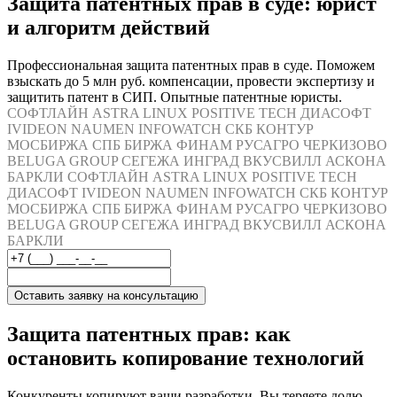
Защита патентных прав в суде: юрист
и алгоритм действий
Профессиональная защита патентных прав в суде. Поможем
взыскать до 5 млн руб. компенсации, провести экспертизу и
защитить патент в СИП. Опытные патентные юристы.
СОФТЛАЙН
ASTRA LINUX
POSITIVE TECH
ДИАСОФТ
IVIDEON
NAUMEN
INFOWATCH
СКБ КОНТУР
МОСБИРЖА
СПБ БИРЖА
ФИНАМ
РУСАГРО
ЧЕРКИЗОВО
BELUGA GROUP
СЕГЕЖА
ИНГРАД
ВКУСВИЛЛ
АСКОНА
БАРКЛИ
СОФТЛАЙН
ASTRA LINUX
POSITIVE TECH
ДИАСОФТ
IVIDEON
NAUMEN
INFOWATCH
СКБ КОНТУР
МОСБИРЖА
СПБ БИРЖА
ФИНАМ
РУСАГРО
ЧЕРКИЗОВО
BELUGA GROUP
СЕГЕЖА
ИНГРАД
ВКУСВИЛЛ
АСКОНА
БАРКЛИ
Оставить заявку на консультацию
Защита патентных прав: как
остановить копирование технологий
Конкуренты копируют ваши разработки. Вы теряете долю