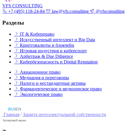
VFS CONSULTING
+7 (495) 118-24-84
law@vfs.consulting
@vfsconsulting
Разделы
IT & Киберправо
Искусственный интеллект и Big Data
Криптовалюты и блокчейн
Игровая индустрия и киберспорт
Арбитраж & Due Diligence
Кибербезопасность и Digital Reputation
Авиационное право
Медиация и переговоры
Налоги и нестандартные активы
Фармацевтическое и медицинское право
Экологическое право
RU
|
EN
Главная
/
Защита интеллектуальной собственности
Экспертный анализ