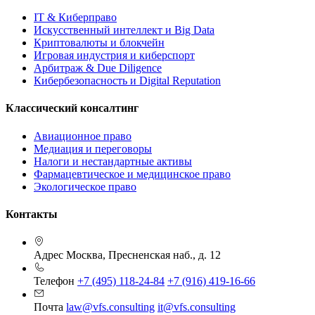
IT & Киберправо
Искусственный интеллект и Big Data
Криптовалюты и блокчейн
Игровая индустрия и киберспорт
Арбитраж & Due Diligence
Кибербезопасность и Digital Reputation
Классический консалтинг
Авиационное право
Медиация и переговоры
Налоги и нестандартные активы
Фармацевтическое и медицинское право
Экологическое право
Контакты
Адрес
Москва, Пресненская наб., д. 12
Телефон
+7 (495) 118-24-84
+7 (916) 419-16-66
Почта
law@vfs.consulting
it@vfs.consulting