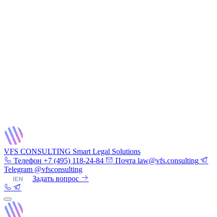
VFS CONSULTING
Smart Legal Solutions
Телефон
+7 (495) 118-24-84
Почта
law@vfs.consulting
Telegram
@vfsconsulting
RU
|
EN
Задать вопрос