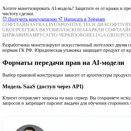
Хотите монетизировать AI-модель? Защитите ее от кражи и пр
чистоту сделки.
Получить консультацию
Написать в Telegram
СОФТЛАЙН
ASTRA LINUX
POSITIVE TECH
ДИАСОФТ
IVI
GROUP
СЕГЕЖА
ВКУСВИЛЛ
АСКОНА
БАРКЛИ
СОФТЛАЙ
БИРЖА
ФИНАМ
РУСАГРО
ЧЕРКИЗОВО
BELUGA GROUP
СЕ
Разработчики монетизируют искусственный интеллект двумя с
нормам ГК РФ. Юридическая упаковка защищает продукт от кр
Форматы передачи прав на AI-модели
Выбор правовой конструкции зависит от архитектуры продукта
Модель SaaS (доступ через API)
Клиент отправляет запросы на ваш сервер. Вы сохраняете исх
запросов и запрещает парсинг выдачи для обучения сторонних 