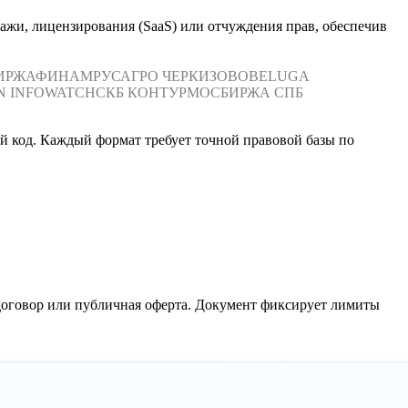
ажи, лицензирования (SaaS) или отчуждения прав, обеспечив
ИРЖА
ФИНАМ
РУСАГРО
ЧЕРКИЗОВО
BELUGA
N
INFOWATCH
СКБ КОНТУР
МОСБИРЖА
СПБ
й код. Каждый формат требует точной правовой базы по
 договор или публичная оферта. Документ фиксирует лимиты