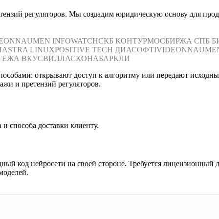
етензий регуляторов. Мы создадим юридическую основу для прод
DEON
NAUMEN
INFOWATCH
СКБ КОНТУР
МОСБИРЖА
СПБ Б
Н
ASTRA LINUX
POSITIVE TECH
ДИАСОФТ
IVIDEON
NAUME
ГЕЖА
ВКУСВИЛЛ
АСКОНА
БАРКЛИ
пособами: открывают доступ к алгоритму или передают исходны
ажи и претензий регуляторов.
 и способа доставки клиенту.
одный код нейросети на своей стороне. Требуется лицензионный
моделей.