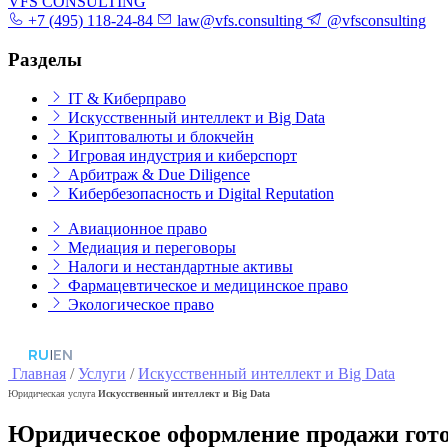
VFS CONSULTING
+7 (495) 118-24-84
law@vfs.consulting
@vfsconsulting
Разделы
IT & Киберправо
Искусственный интеллект и Big Data
Криптовалюты и блокчейн
Игровая индустрия и киберспорт
Арбитраж & Due Diligence
Кибербезопасность и Digital Reputation
Авиационное право
Медиация и переговоры
Налоги и нестандартные активы
Фармацевтическое и медицинское право
Экологическое право
RU
|
EN
Главная
/
Услуги
/
Искусственный интеллект и Big Data
Юридическая услуга
Искусственный интеллект и Big Data
Юридическое оформление продажи готов