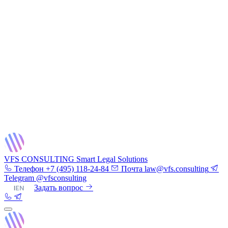
VFS CONSULTING
Smart Legal Solutions
Телефон
+7 (495) 118-24-84
Почта
law@vfs.consulting
Telegram
@vfsconsulting
RU
|
EN
Задать вопрос