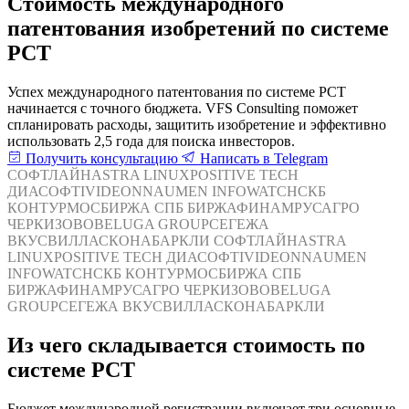
Стоимость международного
патентования изобретений по системе
PCT
Успех международного патентования по системе PCT
начинается с точного бюджета. VFS Consulting поможет
спланировать расходы, защитить изобретение и эффективно
использовать 2,5 года для поиска инвесторов.
Получить консультацию
Написать в Telegram
СОФТЛАЙН
ASTRA LINUX
POSITIVE TECH
ДИАСОФТ
IVIDEON
NAUMEN
INFOWATCH
СКБ
КОНТУР
МОСБИРЖА
СПБ БИРЖА
ФИНАМ
РУСАГРО
ЧЕРКИЗОВО
BELUGA GROUP
СЕГЕЖА
ВКУСВИЛЛ
АСКОНА
БАРКЛИ
СОФТЛАЙН
ASTRA
LINUX
POSITIVE TECH
ДИАСОФТ
IVIDEON
NAUMEN
INFOWATCH
СКБ КОНТУР
МОСБИРЖА
СПБ
БИРЖА
ФИНАМ
РУСАГРО
ЧЕРКИЗОВО
BELUGA
GROUP
СЕГЕЖА
ВКУСВИЛЛ
АСКОНА
БАРКЛИ
Из чего складывается стоимость по
системе PCT
Бюджет международной регистрации включает три основные