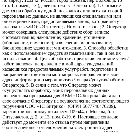
по адресу: 123242, Россия, город Москва, пер Волков, д. 13
стр. 1, помещ. 13 (далее по тексту - Оператор). 1. Согласие
дается на обработку одной, нескольких или всех категорий
персональных данных, не являющихся специальными или
биометрическими, предоставляемых мною, которые могут
включать: - ФИО; - Эл. почта; - Номер телефона; 2. Оператор
может совершать следующие действия: сбор; запись;
систематизация; накопление; хранение; уточнение
(обновление, изменение); извлечение; использование;
блокирование; удаление; уничтожение. 3. Способы обработки:
как с использованием средств автоматизации, так и без их
использования. 4. Цель обработки: предоставление мне услуг/
работ, включая, направление в мой адрес уведомлений,
касающихся предоставляемых услуг/работ, подготовка и
направление ответов на мои запросы, направление в мой
адрес информации о мероприятиях/товарах/услугах/работах
Оператора. 5. В связи с тем, что Оператор может
осуществлять обработку моих персональных данных
посредством программы для ЭВМ «1С-Битрикс24», я даю
свое согласие Оператору на осуществление соответствующего
поручения ООО «1С-Битрикс», (ОГРН 5077746476209),
зарегистрированному по адресу: 109544, г. Москва, б-р
Энтузиастов, д. 2, эт.13, пом. 8-19. 6. Настоящее согласие
действует до момента его отзыва путем направления
соответствующего уведомления на электронный адрес