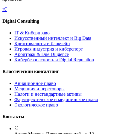
Digital Consulting
IT & Киберправо
Искусственный интеллект и Big Data
Криптовалюты и блокчейн
Игровая индустрия и киберспорт
Арбитраж & Due Diligence
Кибербезопасность и Digital Reputation
Классический консалтинг
Авиационное право
Медиация и переговоры
Налоги и нестандартные активы
Фармацевтическое и медицинское право
Экологическое право
Контакты
Адрес
Москва, Пресненская наб., д. 12