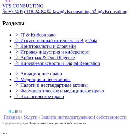
VFS CONSULTING
+7 (495) 118-24-84
law@vfs.consulting
@vfsconsulting
Разделы
IT & Киберправо
Искусственный интеллект и Big Data
Криптовалюты и блокчейн
Игровая индустрия и киберспорт
Арбитраж & Due Diligence
Кибербезопасность и Digital Reputation
Авиационное право
Медиация и переговоры
Налоги и нестандартные активы
Фармацевтическое и медицинское право
Экологическое право
RU
|
EN
Главная
/
Услуги
/
Защита интеллектуальной собственности
Юридическая услуга
Защита интеллектуальной собственности