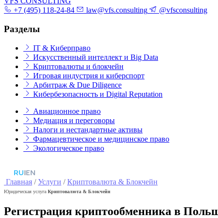
VFS CONSULTING
+7 (495) 118-24-84
law@vfs.consulting
@vfsconsulting
Разделы
IT & Киберправо
Искусственный интеллект и Big Data
Криптовалюты и блокчейн
Игровая индустрия и киберспорт
Арбитраж & Due Diligence
Кибербезопасность и Digital Reputation
Авиационное право
Медиация и переговоры
Налоги и нестандартные активы
Фармацевтическое и медицинское право
Экологическое право
RU
|
EN
Главная
/
Услуги
/
Криптовалюта & Блокчейн
Юридическая услуга
Криптовалюта & Блокчейн
Регистрация криптообменника в Польш