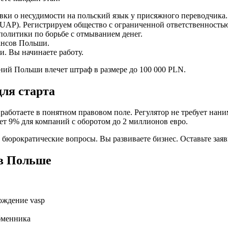
ки о несудимости на польский язык у присяжного переводчика.
AP). Регистрируем общество с ограниченной ответственность
литики по борьбе с отмыванием денег.
ансов Польши.
. Вы начинаете работу.
ний Польши влечет штраф в размере до 100 000 PLN.
ля старта
работаете в понятном правовом поле. Регулятор не требует нан
яет 9% для компаний с оборотом до 2 миллионов евро.
рократические вопросы. Вы развиваете бизнес. Оставьте заявк
 в Польше
ождение vasp
бменника