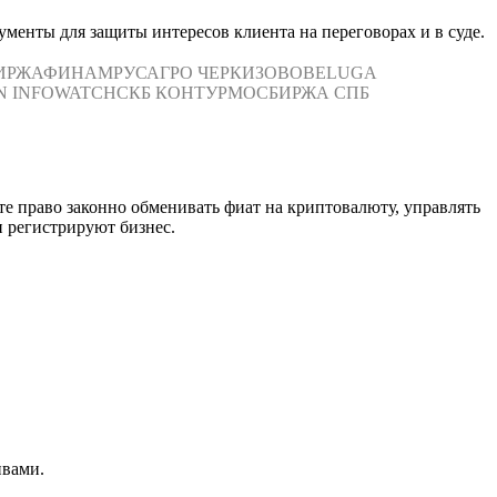
менты для защиты интересов клиента на переговорах и в суде.
ИРЖА
ФИНАМ
РУСАГРО
ЧЕРКИЗОВО
BELUGA
N
INFOWATCH
СКБ КОНТУР
МОСБИРЖА
СПБ
те право законно обменивать фиат на криптовалюту, управлять
 регистрируют бизнес.
ивами.