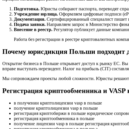
Подготовка.
Юристы собирают паспорта, переводят справ
Учреждение юрлица.
Оформляем цифровые подписи (ePU
Документация.
Сертифицированный специалист пишет по
Подача заявки.
Направляем запрос в Министерство фин
Внесение в реестр.
Регулятор публикует данные компании
Работа без регистрации в реестре криптовалютных компа
Почему юрисдикция Польши подходит д
Открытие бизнеса в Польше открывает доступ к рынку ЕС. Вы 
вправе выступать нерезидент. Налог на прибыль (CIT) составл
Мы сопровождаем проекты любой сложности. Юристы решают бю
Регистрация криптообменника и VASP
в получении криптолицензии vasp в польше
получение криптолицензии vasp в польше
регистрация криптобиржи в польше юридическое сопров
регистрация криптообменника в польше
получение лицензии vasp в польше регистрация криптоо
регистрация криптообменника в польше а