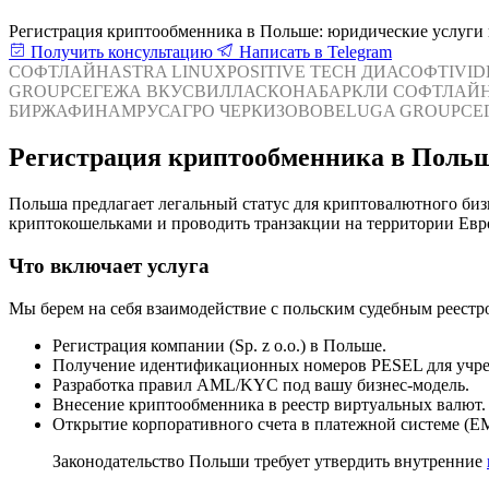
Регистрация криптообменника в Польше: юридические услуги п
Получить консультацию
Написать в Telegram
СОФТЛАЙН
ASTRA LINUX
POSITIVE TECH
ДИАСОФТ
IVI
GROUP
СЕГЕЖА
ВКУСВИЛЛ
АСКОНА
БАРКЛИ
СОФТЛАЙ
БИРЖА
ФИНАМ
РУСАГРО
ЧЕРКИЗОВО
BELUGA GROUP
СЕ
Регистрация криптообменника в Польш
Польша предлагает легальный статус для криптовалютного биз
криптокошельками и проводить транзакции на территории Евр
Что включает услуга
Мы берем на себя взаимодействие с польским судебным реестр
Регистрация компании (Sp. z o.o.) в Польше.
Получение идентификационных номеров PESEL для учре
Разработка правил AML/KYC под вашу бизнес-модель.
Внесение криптообменника в реестр виртуальных валют.
Открытие корпоративного счета в платежной системе (EM
Законодательство Польши требует утвердить внутренние