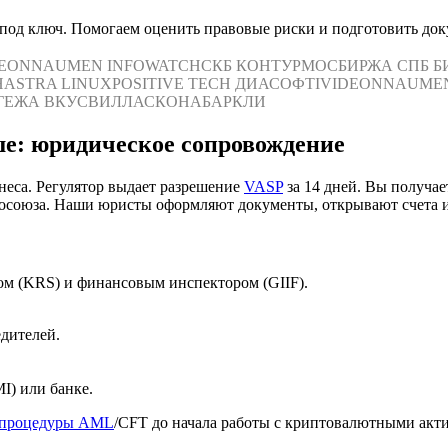
од ключ. Помогаем оценить правовые риски и подготовить доку
DEON
NAUMEN
INFOWATCH
СКБ КОНТУР
МОСБИРЖА
СПБ Б
Н
ASTRA LINUX
POSITIVE TECH
ДИАСОФТ
IVIDEON
NAUME
ГЕЖА
ВКУСВИЛЛ
АСКОНА
БАРКЛИ
е: юридическое сопровождение
неса. Регулятор выдает разрешение
VASP
за 14 дней. Вы получае
осоюза. Наши юристы оформляют документы, открывают счета и
ом (KRS) и финансовым инспектором (GIIF).
дителей.
I) или банке.
процедуры AML
/CFT до начала работы с криптовалютными акт