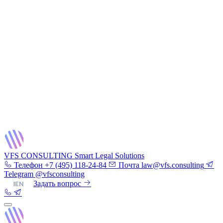
VFS CONSULTING
Smart Legal Solutions
Телефон
+7 (495) 118-24-84
Почта
law@vfs.consulting
Telegram
@vfsconsulting
RU
|
EN
Задать вопрос