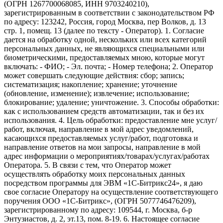
(ОГРН 1267700068085, ИНН 9703240210),
зарегистрированным в соответствии с законодательством РФ
по адресу: 123242, Россия, город Москва, пер Волков, д. 13
стр. 1, помещ. 13 (далее по тексту - Оператор). 1. Согласие
дается на обработку одной, нескольких или всех категорий
персональных данных, не являющихся специальными или
биометрическими, предоставляемых мною, которые могут
включать: - ФИО; - Эл. почта; - Номер телефона; 2. Оператор
может совершать следующие действия: сбор; запись;
систематизация; накопление; хранение; уточнение
(обновление, изменение); извлечение; использование;
блокирование; удаление; уничтожение. 3. Способы обработки:
как с использованием средств автоматизации, так и без их
использования. 4. Цель обработки: предоставление мне услуг/
работ, включая, направление в мой адрес уведомлений,
касающихся предоставляемых услуг/работ, подготовка и
направление ответов на мои запросы, направление в мой
адрес информации о мероприятиях/товарах/услугах/работах
Оператора. 5. В связи с тем, что Оператор может
осуществлять обработку моих персональных данных
посредством программы для ЭВМ «1С-Битрикс24», я даю
свое согласие Оператору на осуществление соответствующего
поручения ООО «1С-Битрикс», (ОГРН 5077746476209),
зарегистрированному по адресу: 109544, г. Москва, б-р
Энтузиастов, д. 2, эт.13, пом. 8-19. 6. Настоящее согласие