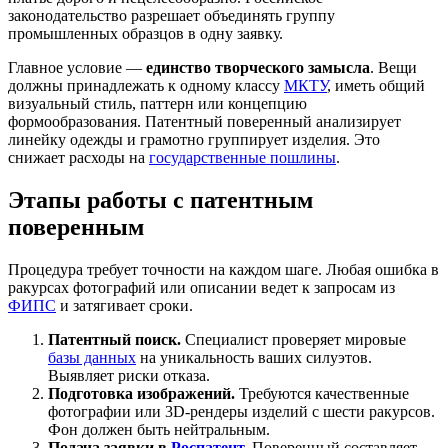
законодательство разрешает объединять группу
промышленных образцов в одну заявку.
Главное условие —
единство творческого замысла
. Вещи
должны принадлежать к одному классу
МКТУ
, иметь общий
визуальный стиль, паттерн или концепцию
формообразования. Патентный поверенный анализирует
линейку одежды и грамотно группирует изделия. Это
снижает расходы на
государственные пошлины
.
Этапы работы с патентным
поверенным
Процедура требует точности на каждом шаге. Любая ошибка в
ракурсах фотографий или описании ведет к запросам из
ФИПС
и затягивает сроки.
Патентный поиск.
Специалист проверяет мировые
базы данных
на уникальность ваших силуэтов.
Выявляет риски отказа.
Подготовка изображений.
Требуются качественные
фотографии или 3D-рендеры изделий с шести ракурсов.
Фон должен быть нейтральным.
Подача заявки в
Роспатент
.
Поверенный составляет