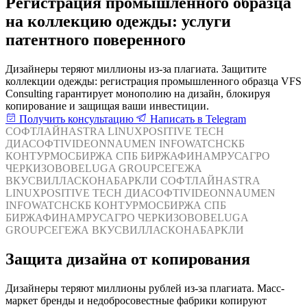
Регистрация промышленного образца
на коллекцию одежды: услуги
патентного поверенного
Дизайнеры теряют миллионы из-за плагиата. Защитите
коллекции одежды: регистрация промышленного образца VFS
Consulting гарантирует монополию на дизайн, блокируя
копирование и защищая ваши инвестиции.
Получить консультацию
Написать в Telegram
СОФТЛАЙН
ASTRA LINUX
POSITIVE TECH
ДИАСОФТ
IVIDEON
NAUMEN
INFOWATCH
СКБ
КОНТУР
МОСБИРЖА
СПБ БИРЖА
ФИНАМ
РУСАГРО
ЧЕРКИЗОВО
BELUGA GROUP
СЕГЕЖА
ВКУСВИЛЛ
АСКОНА
БАРКЛИ
СОФТЛАЙН
ASTRA
LINUX
POSITIVE TECH
ДИАСОФТ
IVIDEON
NAUMEN
INFOWATCH
СКБ КОНТУР
МОСБИРЖА
СПБ
БИРЖА
ФИНАМ
РУСАГРО
ЧЕРКИЗОВО
BELUGA
GROUP
СЕГЕЖА
ВКУСВИЛЛ
АСКОНА
БАРКЛИ
Защита дизайна от копирования
Дизайнеры теряют миллионы рублей из-за плагиата. Масс-
маркет бренды и недобросовестные фабрики копируют