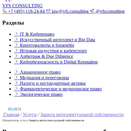
VFS CONSULTING
+7 (495) 118-24-84
law@vfs.consulting
@vfsconsulting
Разделы
IT & Киберправо
Искусственный интеллект и Big Data
Криптовалюты и блокчейн
Игровая индустрия и киберспорт
Арбитраж & Due Diligence
Кибербезопасность и Digital Reputation
Авиационное право
Медиация и переговоры
Налоги и нестандартные активы
Фармацевтическое и медицинское право
Экологическое право
RU
|
EN
Главная
/
Услуги
/
Защита интеллектуальной собственности
Юридическая услуга
Защита интеллектуальной собственности