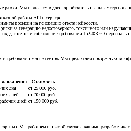
е рамки. Мы включаем в договор обязательные параметры оценк
тказной работы API и серверов.
имиты времени на генерацию ответа нейросети.
риски за генерацию недостоверного, токсичного или нарушающе
гов, датасетов и соблюдение требований 152-ФЗ «О персональн
са и требований контрагентов. Мы предлагаем прозрачную тари
 выполнения
Стоимость
очих дня
от 25 000 руб.
очих дней
от 70 000 руб.
 рабочих дней
от 150 000 руб.
горитма. Мы работаем в прямой связке с вашими разработчикам