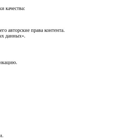
и качества:
го авторские права контента.
ых данных».
фикацию.
и.