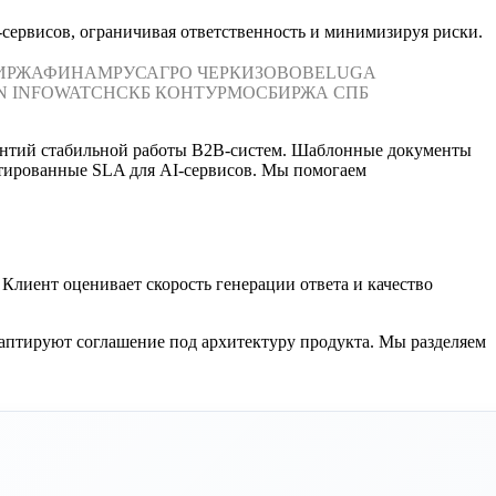
сервисов, ограничивая ответственность и минимизируя риски.
ИРЖА
ФИНАМ
РУСАГРО
ЧЕРКИЗОВО
BELUGA
N
INFOWATCH
СКБ КОНТУР
МОСБИРЖА
СПБ
рантий стабильной работы B2B-систем. Шаблонные документы
тированные SLA для AI-сервисов. Мы помогаем
Клиент оценивает скорость генерации ответа и качество
аптируют соглашение под архитектуру продукта. Мы разделяем