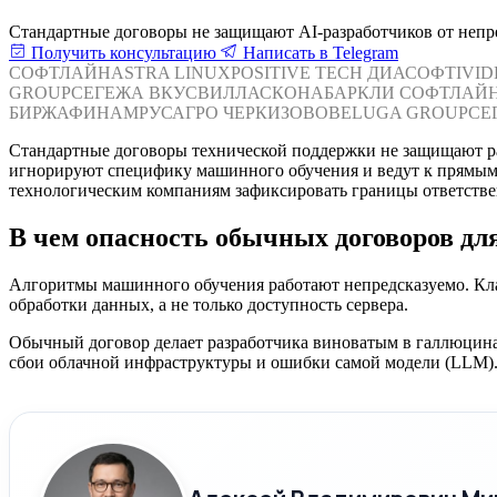
Стандартные договоры не защищают AI-разработчиков от непре
Получить консультацию
Написать в Telegram
СОФТЛАЙН
ASTRA LINUX
POSITIVE TECH
ДИАСОФТ
IVI
GROUP
СЕГЕЖА
ВКУСВИЛЛ
АСКОНА
БАРКЛИ
СОФТЛАЙ
БИРЖА
ФИНАМ
РУСАГРО
ЧЕРКИЗОВО
BELUGA GROUP
СЕ
Стандартные договоры технической поддержки не защищают р
игнорируют специфику машинного обучения и ведут к прямым
технологическим компаниям зафиксировать границы ответстве
В чем опасность обычных договоров дл
Алгоритмы машинного обучения работают непредсказуемо. Клас
обработки данных, а не только доступность сервера.
Обычный договор делает разработчика виноватым в галлюцина
сбои облачной инфраструктуры и ошибки самой модели (LLM).