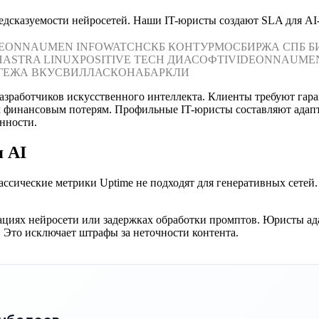
дсказуемости нейросетей. Наши IT-юристы создают SLA для AI-
DEON
NAUMEN
INFOWATCH
СКБ КОНТУР
МОСБИРЖА
СПБ Б
Н
ASTRA LINUX
POSITIVE TECH
ДИАСОФТ
IVIDEON
NAUME
ГЕЖА
ВКУСВИЛЛ
АСКОНА
БАРКЛИ
азработчиков искусственного интеллекта. Клиенты требуют га
 финансовым потерям. Профильные IT-юристы составляют адап
нности.
я AI
сические метрики Uptime не подходят для генеративных сетей. 
циях нейросети или задержках обработки промптов. Юристы ад
 Это исключает штрафы за неточности контента.