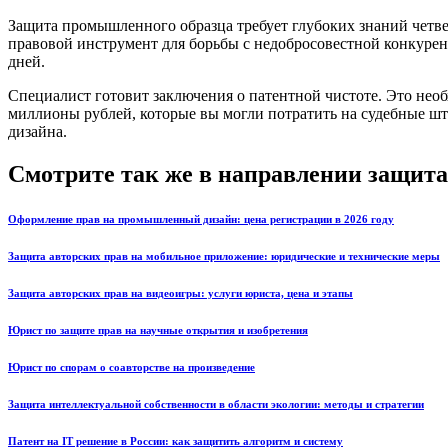
Защита промышленного образца требует глубоких знаний четв
правовой инструмент для борьбы с недобросовестной конкуре
дней.
Специалист готовит заключения о патентной чистоте. Это необ
миллионы рублей, которые вы могли потратить на судебные 
дизайна.
Смотрите так же в направлении защита
Оформление прав на промышленный дизайн: цена регистрации в 2026 году
Защита авторских прав на мобильное приложение: юридические и технические меры
Защита авторских прав на видеоигры: услуги юриста, цена и этапы
Юрист по защите прав на научные открытия и изобретения
Юрист по спорам о соавторстве на произведение
Защита интеллектуальной собственности в области экологии: методы и стратегии
Патент на IT решение в России: как защитить алгоритм и систему