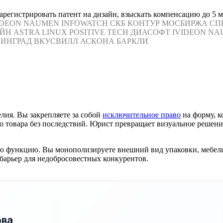
егистрировать патент на дизайн, взыскать компенсацию до 5 мл
IDEON
NAUMEN
INFOWATCH
СКБ КОНТУР
МОСБИРЖА
СП
ЙН
ASTRA LINUX
POSITIVE TECH
ДИАСОФТ
IVIDEON
NA
ИНГРАД
ВКУСВИЛЛ
АСКОНА
БАРКЛИ
ия. Вы закрепляете за собой
исключительное право
на форму, к
товара без последствий. Юрист превращает визуальное решение
кую функцию. Вы монополизируете внешний вид упаковки, мебел
барьер для недобросовестных конкурентов.
ова