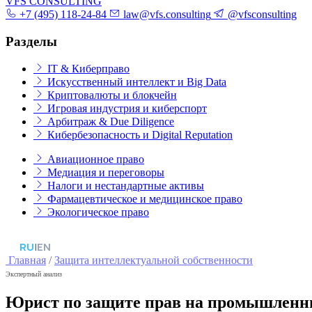
VFS CONSULTING
+7 (495) 118-24-84
law@vfs.consulting
@vfsconsulting
Разделы
IT & Киберправо
Искусственный интеллект и Big Data
Криптовалюты и блокчейн
Игровая индустрия и киберспорт
Арбитраж & Due Diligence
Кибербезопасность и Digital Reputation
Авиационное право
Медиация и переговоры
Налоги и нестандартные активы
Фармацевтическое и медицинское право
Экологическое право
RU
|
EN
Главная
/
Защита интеллектуальной собственности
Экспертный анализ
Юрист по защите прав на промышленн