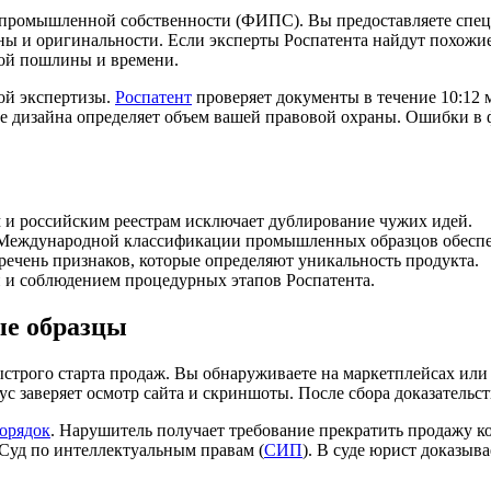
 промышленной собственности (ФИПС). Вы предоставляете спец
ы и оригинальности. Если эксперты Роспатента найдут похожие 
ной пошлины и времени.
ной экспертизы.
Роспатент
проверяет документы в течение 10:12 м
ие дизайна определяет объем вашей правовой охраны. Ошибки в
и российским реестрам исключает дублирование чужих идей.
Международной классификации промышленных образцов обеспеч
речень признаков, которые определяют уникальность продукта.
 и соблюдением процедурных этапов Роспатента.
ые образцы
трого старта продаж. Вы обнаруживаете на маркетплейсах или 
ус заверяет осмотр сайта и скриншоты. После сбора доказатель
орядок
. Нарушитель получает требование прекратить продажу 
Суд по интеллектуальным правам (
СИП
). В суде юрист доказыв