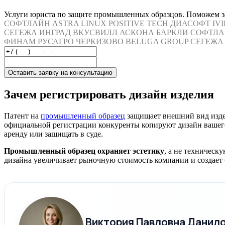
Услуги юриста по защите промышленных образцов. Поможем зар
СОФТЛАЙН
ASTRA LINUX
POSITIVE TECH
ДИАСОФТ
IV
СЕГЕЖА
ИНГРАД
ВКУСВИЛЛ
АСКОНА
БАРКЛИ
СОФТЛА
ФИНАМ
РУСАГРО
ЧЕРКИЗОВО
BELUGA GROUP
СЕГЕЖА
Оставить заявку на консультацию
Зачем регистрировать дизайн изделия
Патент на
промышленный образец
защищает внешний вид издел
официальной регистрации конкуренты копируют дизайн вашего 
аренду или защищать в суде.
Промышленный образец охраняет эстетику
, а не техничес
дизайна увеличивает рыночную стоимость компании и создает 
Виктория Павловна Данил