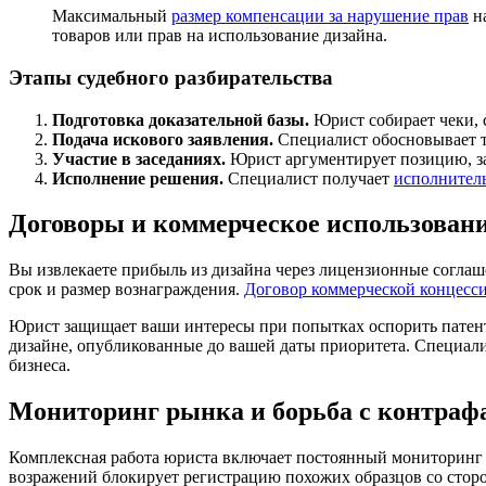
Максимальный
размер компенсации за нарушение прав
на
товаров или прав на использование дизайна.
Этапы судебного разбирательства
Подготовка доказательной базы.
Юрист собирает чеки, 
Подача искового заявления.
Специалист обосновывает т
Участие в заседаниях.
Юрист аргументирует позицию, за
Исполнение решения.
Специалист получает
исполнител
Договоры и коммерческое использовани
Вы извлекаете прибыль из дизайна через лицензионные соглаш
срок и размер вознаграждения.
Договор коммерческой концесс
Юрист защищает ваши интересы при попытках оспорить патен
дизайне, опубликованные до вашей даты приоритета. Специали
бизнеса.
Мониторинг рынка и борьба с контраф
Комплексная работа юриста включает постоянный мониторинг 
возражений блокирует регистрацию похожих образцов со сторо