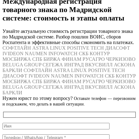
Международная регистрация
товарного знака по Мадридской
системе: стоимость и этапы оплаты
Узнайте актуальную стоимость регистрации товарного знака
по Мадридской системе. Разбор пошлин ВОИС, сборов
Роспатента и эффективные способы сэкономить на платежах.
СОФТЛАЙН
ASTRA LINUX
POSITIVE TECH
ДИАСОФТ
IVIDEON
NAUMEN
INFOWATCH
СКБ КОНТУР
МОСБИРЖА
СПБ БИРЖА
ФИНАМ
РУСАГРО
ЧЕРКИЗОВО
BELUGA GROUP
СЕГЕЖА
ИНГРАД
ВКУСВИЛЛ
АСКОНА
БАРКЛИ
СОФТЛАЙН
ASTRA LINUX
POSITIVE TECH
ДИАСОФТ
IVIDEON
NAUMEN
INFOWATCH
СКБ КОНТУР
МОСБИРЖА
СПБ БИРЖА
ФИНАМ
РУСАГРО
ЧЕРКИЗОВО
BELUGA GROUP
СЕГЕЖА
ИНГРАД
ВКУСВИЛЛ
АСКОНА
БАРКЛИ
Нужен юрист по этому вопросу?
Оставьте телефон — перезвоним
и подскажем, что делать в вашей ситуации.
Служебные
поля
формы