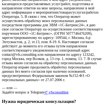
касающихся предоставляемых услуг/работ, подготовка и
направление ответов на мои запросы, направление в мой
адрес информации о мероприятиях/товарах/услугах/работах
Оператора. 5. В связи с тем, что Оператор может
осуществлять обработку моих персональных данных
посредством программы для ЭВМ «1С-Битрикс24», я даю
свое согласие Оператору на осуществление соответствующего
поручения ООО «1С-Битрикс», (ОГРН 5077746476209),
зарегистрированному по адресу: 109544, г. Москва, б-р
Энтузиастов, д. 2, эт.13, пом. 8-19. 6. Настоящее согласие
действует до момента его отзыва путем направления
соответствующего уведомления на электронный адрес
contact@vfs.consulting или направления по адресу 123242,
город Москва, пер Волков, д. 13 стр. 1, помещ. 13. 7. В случае
отзыва мною согласия на обработку персональных данных
Оператор вправе продолжить обработку персональных
данных без моего согласия при наличии оснований,
предусмотренных Федеральным законом №152-ФЗ «О
персональных данных» от 27.07.2006 г.
— или —
Задайте вопрос в Telegram
vfsconsulting
Нужна юридическая консультация?