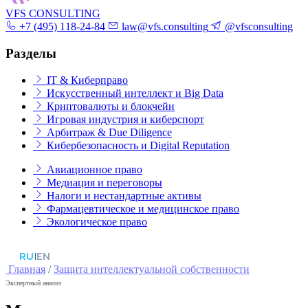
VFS CONSULTING
+7 (495) 118-24-84
law@vfs.consulting
@vfsconsulting
Разделы
IT & Киберправо
Искусственный интеллект и Big Data
Криптовалюты и блокчейн
Игровая индустрия и киберспорт
Арбитраж & Due Diligence
Кибербезопасность и Digital Reputation
Авиационное право
Медиация и переговоры
Налоги и нестандартные активы
Фармацевтическое и медицинское право
Экологическое право
RU
|
EN
Главная
/
Защита интеллектуальной собственности
Экспертный анализ