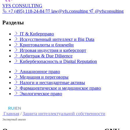
VFS CONSULTING
+7 (495) 118-24-84
law@vfs.consulting
@vfsconsulting
Разделы
IT & Киберправо
Искусственный интеллект и Big Data
Криптовалюты и блокчейн
Игровая индустрия и киберспорт
Арбитраж & Due Diligence
Кибербезопасность и Digital Reputation
Авиационное право
Медиация и переговоры
Налоги и нестандартные активы
Фармацевтическое и медицинское право
Экологическое право
RU
|
EN
Главная
/
Защита интеллектуальной собственности
Экспертный анализ