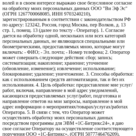
волей и в своем интересе выражаю свое безусловное согласие
на обработку моих персональных данных ООО "Ви Эф Эс"
(ОГРН 1267700068085, ИНН 9703240210),
зарегистрированным в соответствии с законодательством РФ
по адресу: 123242, Россия, город Москва, пер Волков, д. 13
стр. 1, помещ. 13 (далее по тексту - Оператор). 1. Согласие
дается на обработку одной, нескольких или всех категорий
персональных данных, не являющихся специальными или
биометрическими, предоставляемых мною, которые могут
включать: - ФИО; - Эл. почта; - Номер телефона; 2. Оператор
может совершать следующие действия: сбор; запись;
систематизация; накопление; хранение; уточнение
(обновление, изменение); извлечение; использование;
блокирование; удаление; уничтожение. 3. Способы обработки:
как с использованием средств автоматизации, так и без их
использования. 4. Цель обработки: предоставление мне услуг/
работ, включая, направление в мой адрес уведомлений,
касающихся предоставляемых услуг/работ, подготовка и
направление ответов на мои запросы, направление в мой
адрес информации о мероприятиях/товарах/услугах/работах
Оператора. 5. В связи с тем, что Оператор может
осуществлять обработку моих персональных данных
посредством программы для ЭВМ «1С-Битрикс24», я даю
свое согласие Оператору на осуществление соответствующего
поручения ООО «1С-Битрикс», (ОГРН 5077746476209),