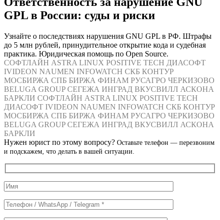
Ответственность за нарушение GNU
GPL в России: суды и риски
Узнайте о последствиях нарушения GNU GPL в РФ. Штрафы
до 5 млн рублей, принудительное открытие кода и судебная
практика. Юридическая помощь по Open Source.
СОФТЛАЙН
ASTRA LINUX
POSITIVE TECH
ДИАСОФТ
IVIDEON
NAUMEN
INFOWATCH
СКБ КОНТУР
МОСБИРЖА
СПБ БИРЖА
ФИНАМ
РУСАГРО
ЧЕРКИЗОВО
BELUGA GROUP
СЕГЕЖА
ИНГРАД
ВКУСВИЛЛ
АСКОНА
БАРКЛИ
СОФТЛАЙН
ASTRA LINUX
POSITIVE TECH
ДИАСОФТ
IVIDEON
NAUMEN
INFOWATCH
СКБ КОНТУР
МОСБИРЖА
СПБ БИРЖА
ФИНАМ
РУСАГРО
ЧЕРКИЗОВО
BELUGA GROUP
СЕГЕЖА
ИНГРАД
ВКУСВИЛЛ
АСКОНА
БАРКЛИ
Нужен юрист по этому вопросу?
Оставьте телефон — перезвоним
и подскажем, что делать в вашей ситуации.
Служебные
поля
формы