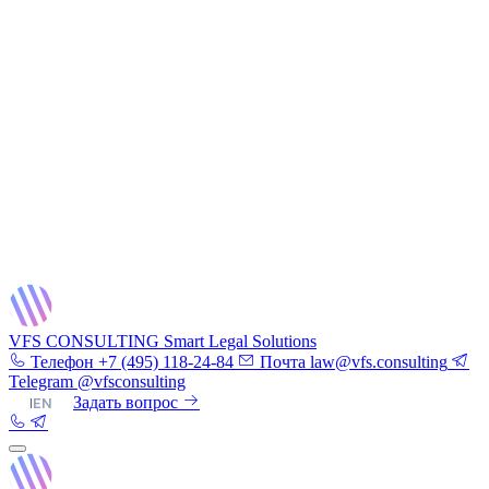
VFS CONSULTING
Smart Legal Solutions
Телефон
+7 (495) 118-24-84
Почта
law@vfs.consulting
Telegram
@vfsconsulting
RU
|
EN
Задать вопрос