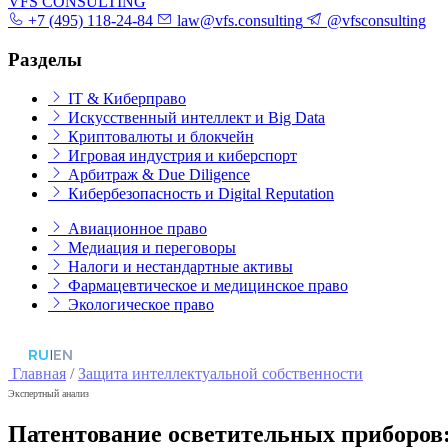
VFS CONSULTING
+7 (495) 118-24-84
law@vfs.consulting
@vfsconsulting
Разделы
IT & Киберправо
Искусственный интеллект и Big Data
Криптовалюты и блокчейн
Игровая индустрия и киберспорт
Арбитраж & Due Diligence
Кибербезопасность и Digital Reputation
Авиационное право
Медиация и переговоры
Налоги и нестандартные активы
Фармацевтическое и медицинское право
Экологическое право
RU
|
EN
Главная
/
Защита интеллектуальной собственности
Экспертный анализ
Патентование осветительных приборов: