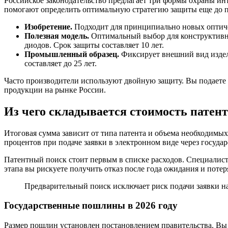
Российское законодательство предлагает три формы охраны ин
помогают определить оптимальную стратегию защиты еще до п
Изобретение.
Подходит для принципиально новых оптичес
Полезная модель.
Оптимальный выбор для конструктивны
диодов. Срок защиты составляет 10 лет.
Промышленный образец.
Фиксирует внешний вид издел
составляет до 25 лет.
Часто производители используют двойную защиту. Вы подаете 
продукции на рынке России.
Из чего складывается стоимость патен
Итоговая сумма зависит от типа патента и объема необходимых
процентов при подаче заявки в электронном виде через госуда
Патентный поиск стоит первым в списке расходов. Специали
этапа вы рискуете получить отказ после года ожидания и пот
Предварительный поиск исключает риск подачи заявки н
Государственные пошлины в 2026 году
Размер пошлин установлен постановлением правительства. Вы 