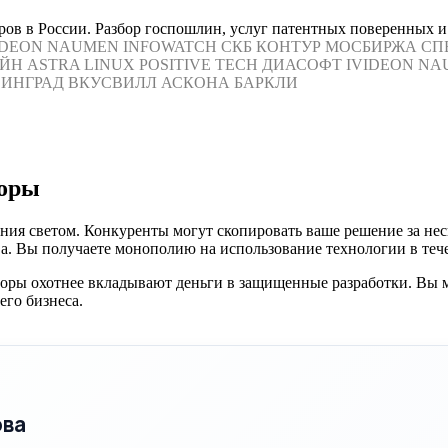
ов в России. Разбор госпошлин, услуг патентных поверенных и 
IDEON
NAUMEN
INFOWATCH
СКБ КОНТУР
МОСБИРЖА
СП
ЙН
ASTRA LINUX
POSITIVE TECH
ДИАСОФТ
IVIDEON
NA
ИНГРАД
ВКУСВИЛЛ
АСКОНА
БАРКЛИ
боры
ия светом. Конкуренты могут скопировать ваше решение за неск
. Вы получаете монополию на использование технологии в течен
оры охотнее вкладывают деньги в защищенные разработки. Вы 
его бизнеса.
ова