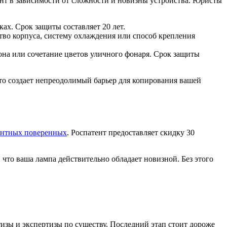
нт в зависимости от сложности и новизны устройства. Юристы
х. Срок защиты составляет 20 лет.
о корпуса, систему охлаждения или способ крепления
на или сочетание цветов уличного фонаря. Срок защиты
Это создает непреодолимый барьер для копирования вашей
ентных поверенных
. Роспатент предоставляет скидку 30
что ваша лампа действительно обладает новизной. Без этого
изы и экспертизы по существу. Последний этап стоит дороже