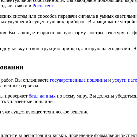
теллектуальной собственности. Вы выбираете подходящий вариа
одачи заявки в
Роспатент
.
ких систем или способов передачи сигнала в умных светильника
х улучшений существующих приборов. Вы защищаете устройств
ия. Вы защищаете оригинальную форму люстры, текстуру плафо
одну заявку на конструкцию прибора, а вторую на его дизайн. 
тования
 работ. Вы оплачиваете
государственные пошлины
и
услуги пат
рственные сервисы.
сты проверяют
базы данных
по всему миру. Вы должны убедиться, 
ерять уплаченные пошлины.
а уже существующее техническое решение.
платите за регистрацию заявки, проведение формальной эксперт