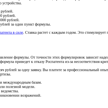
о устройства.
 рублей.
0 рублей.
000 рублей.
рублей за один пункт формулы.
атента в силе
. Ставка растет с каждым годом. Это стимулирует
ставление формулы. От точности этих формулировок зависит на
формула приведет к отказу Роспатента из-за несоответствия кр
сяч рублей за одну заявку. Вы платите за профессиональный оп
ертизы.
 и международным базам.
или полезной модели.
 ведомства.
зникновении возражений.