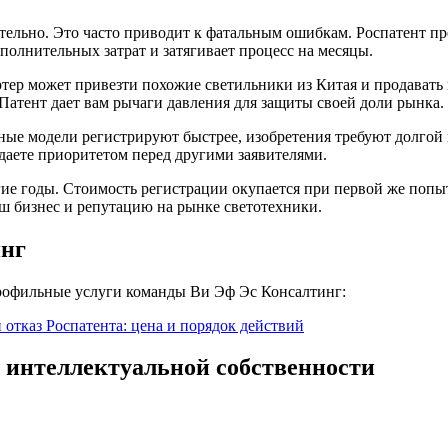
тельно. Это часто приводит к фатальным ошибкам. Роспатент пре
полнительных затрат и затягивает процесс на месяцы.
тер может привезти похожие светильники из Китая и продавать 
Патент дает вам рычаги давления для защиты своей доли рынка.
зные модели регистрируют быстрее, изобретения требуют долгой
адаете приоритетом перед другими заявителями.
олгие годы. Стоимость регистрации окупается при первой же по
аш бизнес и репутацию на рынке светотехники.
инг
профильные услуги команды Ви Эф Эс Консалтинг:
отказ Роспатента: цена и порядок действий
 интеллектуальной собственности