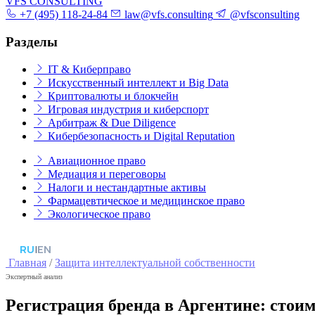
VFS CONSULTING
+7 (495) 118-24-84
law@vfs.consulting
@vfsconsulting
Разделы
IT & Киберправо
Искусственный интеллект и Big Data
Криптовалюты и блокчейн
Игровая индустрия и киберспорт
Арбитраж & Due Diligence
Кибербезопасность и Digital Reputation
Авиационное право
Медиация и переговоры
Налоги и нестандартные активы
Фармацевтическое и медицинское право
Экологическое право
RU
|
EN
Главная
/
Защита интеллектуальной собственности
Экспертный анализ
Регистрация бренда в Аргентине: стои