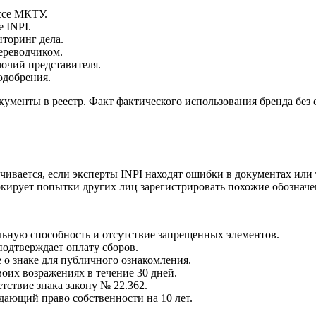
ассе МКТУ.
е INPI.
иторинг дела.
ереводчиком.
очий представителя.
одобрения.
кументы в реестр. Факт фактического использования бренда без
ичивается, если эксперты INPI находят ошибки в документах или
окирует попытки других лиц зарегистрировать похожие обозначе
ьную способность и отсутствие запрещенных элементов.
одтверждает оплату сборов.
о знаке для публичного ознакомления.
оих возражениях в течение 30 дней.
ствие знака закону № 22.362.
ающий право собственности на 10 лет.