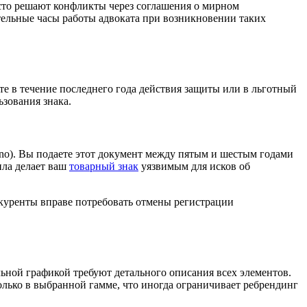
сто решают конфликты через соглашения о мирном
тельные часы работы адвоката при возникновении таких
ете в течение последнего года действия защиты или в льготный
зования знака.
mino). Вы подаете этот документ между пятым и шестым годами
ила делает ваш
товарный знак
уязвимым для исков об
онкуренты вправе потребовать отмены регистрации
ьной графикой требуют детального описания всех элементов.
лько в выбранной гамме, что иногда ограничивает ребрендинг