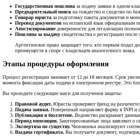
Государственная пошлина
за подачу заявки в одном кл
Предварительный поиск
на тождество и сходство по баз
Гонорар юриста
за подготовку пакета документов и мон
Перевод документов
на испанский язык официальным п
Апостилирование
доверенности для легализации полном
Пошлина за выдачу
свидетельства о регистрации после 
Аргентинское право защищает того, кто первым подал до
преимуществ в споре с владельцем аналогичного знака.
Этапы процедуры оформления
Процесс регистрации занимает от 12 до 18 месяцев. Срок увел
момента фиксации даты подачи в электронном реестре. Это бл
Вы проходите следующие шаги для получения защиты:
Правовой аудит.
Юристы проверяют бренд на различител
Подача заявки.
Поверенный направляет форму в INPI и п
Публикация в бюллетене.
Ведомство раскрывает данные 
Период оппозиции.
Заинтересованные лица заявляют о св
Экспертиза по существу.
Чиновники анализируют соответ
Выдача сертификата.
Вы получаете документ, подтвержд