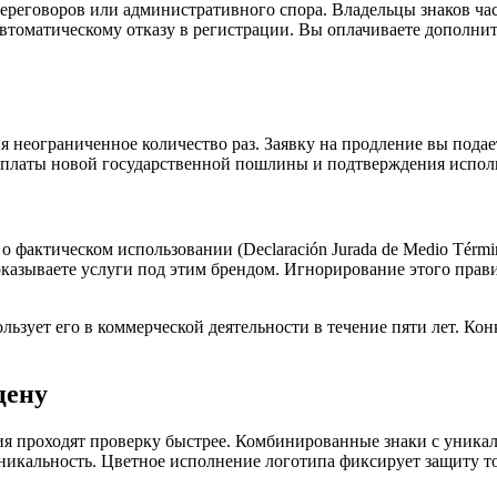
переговоров или административного спора. Владельцы знаков ча
автоматическому отказу в регистрации. Вы оплачиваете дополни
ия неограниченное количество раз. Заявку на продление вы пода
т оплаты новой государственной пошлины и подтверждения исполь
 о фактическом использовании (Declaración Jurada de Medio Tér
оказываете услуги под этим брендом. Игнорирование этого прав
ользует его в коммерческой деятельности в течение пяти лет. К
цену
ия проходят проверку быстрее. Комбинированные знаки с уникал
никальность. Цветное исполнение логотипа фиксирует защиту то