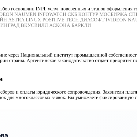
збор госпошлин INPI, услуг поверенных и этапов оформления то
IDEON
NAUMEN
INFOWATCH
СКБ КОНТУР
МОСБИРЖА
СП
ЙН
ASTRA LINUX
POSITIVE TECH
ДИАСОФТ
IVIDEON
NA
ИНГРАД
ВКУСВИЛЛ
АСКОНА
БАРКЛИ
не через Национальный институт промышленной собственности
рии страны. Аргентинское законодательство отдает приоритет пе
а
 сборов и оплаты юридического сопровождения. Заявители пла
идок для многоклассовых заявок. Вы умножаете фиксированную с
ова