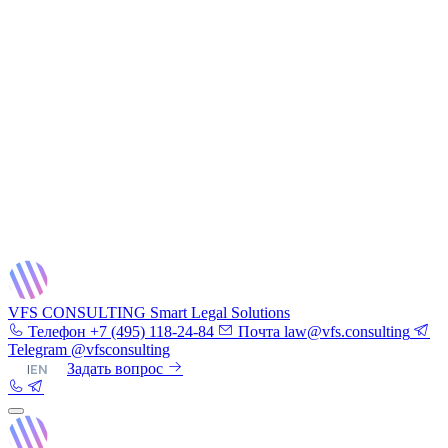
VFS CONSULTING
Smart Legal Solutions
Телефон
+7 (495) 118-24-84
Почта
law@vfs.consulting
Telegram
@vfsconsulting
RU
|
EN
Задать вопрос