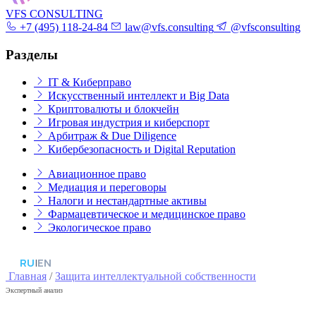
VFS CONSULTING
+7 (495) 118-24-84
law@vfs.consulting
@vfsconsulting
Разделы
IT & Киберправо
Искусственный интеллект и Big Data
Криптовалюты и блокчейн
Игровая индустрия и киберспорт
Арбитраж & Due Diligence
Кибербезопасность и Digital Reputation
Авиационное право
Медиация и переговоры
Налоги и нестандартные активы
Фармацевтическое и медицинское право
Экологическое право
RU
|
EN
Главная
/
Защита интеллектуальной собственности
Экспертный анализ