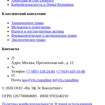
Арбитраж & Due Diligence
Кибербезопасность и Digital Reputation
Классический консалтинг
Авиационное право
Медиация и переговоры
Налоги и нестандартные активы
Фармацевтическое и медицинское право
Экологическое право
Контакты
Адрес
Москва, Пресненская наб., д. 12
Телефон
+7 (495) 118-24-84
+7 (916) 419-16-66
Почта
law@vfs.consulting
it@vfs.consulting
© 2026 ООО «Ви Эф Эс Консалтинг»
ОГРН 1267700068085 · ИНН 9703240210
Политика конфиденциальности
Условия использования