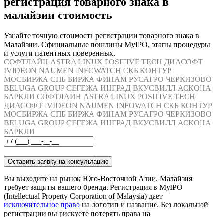
регистрация товарного знака в
малайзии стоимость
Узнайте точную стоимость регистрации товарного знака в
Малайзии. Официальные пошлины MyIPO, этапы процедуры
и услуги патентных поверенных.
СОФТЛАЙН
ASTRA LINUX
POSITIVE TECH
ДИАСОФТ
IVIDEON
NAUMEN
INFOWATCH
СКБ КОНТУР
МОСБИРЖА
СПБ БИРЖА
ФИНАМ
РУСАГРО
ЧЕРКИЗОВО
BELUGA GROUP
СЕГЕЖА
ИНГРАД
ВКУСВИЛЛ
АСКОНА
БАРКЛИ
СОФТЛАЙН
ASTRA LINUX
POSITIVE TECH
ДИАСОФТ
IVIDEON
NAUMEN
INFOWATCH
СКБ КОНТУР
МОСБИРЖА
СПБ БИРЖА
ФИНАМ
РУСАГРО
ЧЕРКИЗОВО
BELUGA GROUP
СЕГЕЖА
ИНГРАД
ВКУСВИЛЛ
АСКОНА
БАРКЛИ
Оставить заявку на консультацию
Вы выходите на рынок Юго-Восточной Азии. Малайзия
требует защиты вашего бренда. Регистрация в MyIPO
(Intellectual Property Corporation of Malaysia) дает
исключительное право
на логотип и название. Без локальной
регистрации вы рискуете потерять права на