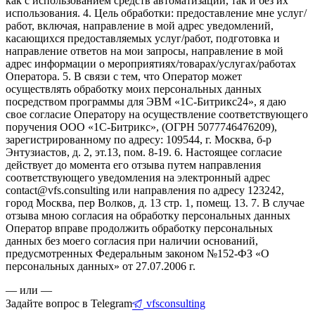
как с использованием средств автоматизации, так и без их
использования. 4. Цель обработки: предоставление мне услуг/
работ, включая, направление в мой адрес уведомлений,
касающихся предоставляемых услуг/работ, подготовка и
направление ответов на мои запросы, направление в мой
адрес информации о мероприятиях/товарах/услугах/работах
Оператора. 5. В связи с тем, что Оператор может
осуществлять обработку моих персональных данных
посредством программы для ЭВМ «1С-Битрикс24», я даю
свое согласие Оператору на осуществление соответствующего
поручения ООО «1С-Битрикс», (ОГРН 5077746476209),
зарегистрированному по адресу: 109544, г. Москва, б-р
Энтузиастов, д. 2, эт.13, пом. 8-19. 6. Настоящее согласие
действует до момента его отзыва путем направления
соответствующего уведомления на электронный адрес
contact@vfs.consulting или направления по адресу 123242,
город Москва, пер Волков, д. 13 стр. 1, помещ. 13. 7. В случае
отзыва мною согласия на обработку персональных данных
Оператор вправе продолжить обработку персональных
данных без моего согласия при наличии оснований,
предусмотренных Федеральным законом №152-ФЗ «О
персональных данных» от 27.07.2006 г.
— или —
Задайте вопрос в Telegram
vfsconsulting