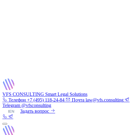
VFS CONSULTING
Smart Legal Solutions
Телефон
+7 (495) 118-24-84
Почта
law@vfs.consulting
Telegram
@vfsconsulting
RU
|
EN
Задать вопрос