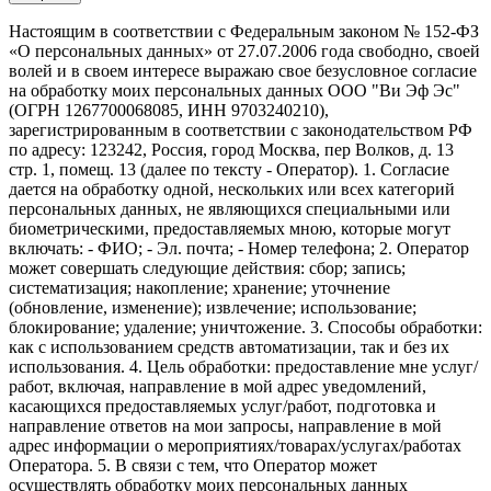
Настоящим в соответствии с Федеральным законом № 152-ФЗ
«О персональных данных» от 27.07.2006 года свободно, своей
волей и в своем интересе выражаю свое безусловное согласие
на обработку моих персональных данных ООО "Ви Эф Эс"
(ОГРН 1267700068085, ИНН 9703240210),
зарегистрированным в соответствии с законодательством РФ
по адресу: 123242, Россия, город Москва, пер Волков, д. 13
стр. 1, помещ. 13 (далее по тексту - Оператор). 1. Согласие
дается на обработку одной, нескольких или всех категорий
персональных данных, не являющихся специальными или
биометрическими, предоставляемых мною, которые могут
включать: - ФИО; - Эл. почта; - Номер телефона; 2. Оператор
может совершать следующие действия: сбор; запись;
систематизация; накопление; хранение; уточнение
(обновление, изменение); извлечение; использование;
блокирование; удаление; уничтожение. 3. Способы обработки:
как с использованием средств автоматизации, так и без их
использования. 4. Цель обработки: предоставление мне услуг/
работ, включая, направление в мой адрес уведомлений,
касающихся предоставляемых услуг/работ, подготовка и
направление ответов на мои запросы, направление в мой
адрес информации о мероприятиях/товарах/услугах/работах
Оператора. 5. В связи с тем, что Оператор может
осуществлять обработку моих персональных данных