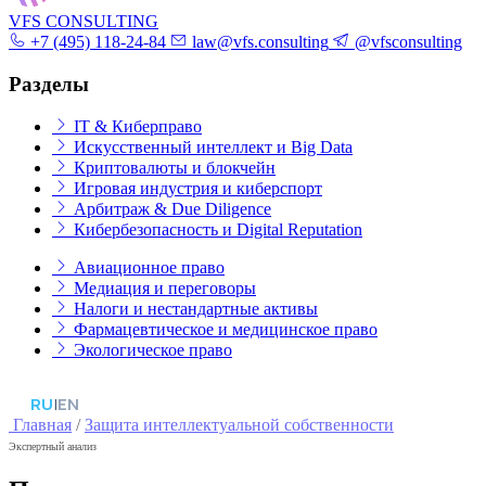
VFS CONSULTING
+7 (495) 118-24-84
law@vfs.consulting
@vfsconsulting
Разделы
IT & Киберправо
Искусственный интеллект и Big Data
Криптовалюты и блокчейн
Игровая индустрия и киберспорт
Арбитраж & Due Diligence
Кибербезопасность и Digital Reputation
Авиационное право
Медиация и переговоры
Налоги и нестандартные активы
Фармацевтическое и медицинское право
Экологическое право
RU
|
EN
Главная
/
Защита интеллектуальной собственности
Экспертный анализ