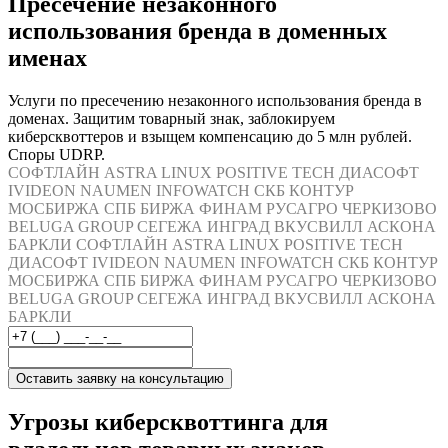
Пресечение незаконного
использования бренда в доменных
именах
Услуги по пресечению незаконного использования бренда в
доменах. Защитим товарный знак, заблокируем
киберсквоттеров и взыщем компенсацию до 5 млн рублей.
Споры UDRP.
СОФТЛАЙН
ASTRA LINUX
POSITIVE TECH
ДИАСОФТ
IVIDEON
NAUMEN
INFOWATCH
СКБ КОНТУР
МОСБИРЖА
СПБ БИРЖА
ФИНАМ
РУСАГРО
ЧЕРКИЗОВО
BELUGA GROUP
СЕГЕЖА
ИНГРАД
ВКУСВИЛЛ
АСКОНА
БАРКЛИ
СОФТЛАЙН
ASTRA LINUX
POSITIVE TECH
ДИАСОФТ
IVIDEON
NAUMEN
INFOWATCH
СКБ КОНТУР
МОСБИРЖА
СПБ БИРЖА
ФИНАМ
РУСАГРО
ЧЕРКИЗОВО
BELUGA GROUP
СЕГЕЖА
ИНГРАД
ВКУСВИЛЛ
АСКОНА
БАРКЛИ
Оставить заявку на консультацию
Угрозы киберсквоттинга для